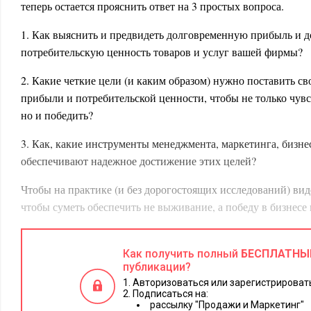
теперь остается прояснить ответ на 3 простых вопроса.
1. Как выяснить и предвидеть долговременную прибыль и 
потребительскую ценность товаров и услуг вашей фирмы?
2. Какие четкие цели (и каким образом) нужно поставить с
прибыли и потребительской ценности, чтобы не только чувст
но и победить?
3. Как, какие инструменты менеджмента, маркетинга, бизн
обеспечивают надежное достижение этих целей?
Чтобы на практике (и без дорогостоящих исследований) виде
чтобы суметь обеспечить не выживание, а победу в бизнесе
создана система управления предприятием, система продви
атакующий маркетинг.
Как получить полный
БЕСПЛАТНЫ
публикации?
атакующий маркетинг
На самом деле,
— это не только мар
Авторизоваться или зарегистрировать
менеджмента, методы продаж, методы управления персонал
Подписаться на:
Методы, направленные на непрерывное продвижение к дву
рассылку "Продажи и Маркетинг"