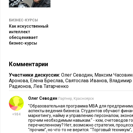
программы MBA с ценником до миллиона рублей, но также
тыс. рублей.
БИЗНЕС-КУРСЫ
«Н
Также крупные частные образовательные компании типа
Как искусственный
несколько лет предлагают собственные программы для пре
интеллект
обесценивает
курсы варьируются от 55-300 тыс. рублей.
бизнес-курсы
Самый доступный вариант — поиск курсов на образовател
Skillshare
Например,
предлагает за 1500 руб. годичный тари
Комментарии
курсов. Подобные сервисы разрываются от количества спе
раскрывающих темы маркетинга, экономики, использовани
Участники дискуссии:
Олег Севодин
,
Максим Часовик
Аронова
,
Елена Бреслав
,
Святослав Иванов
,
Владимир
прочего. Однако не ждите никаких домашних заданий и фид
Радионов
,
Лев Татарченко
Альтернативный вариант — постучаться к специалисту чере
Олег Севодин
Партнер, Красноярск
попросить частную платную лекцию. Это чуть ли не самый
"Образовательная программа MBA для предприним
освоиться с определенным сервисом или инструментом. Нап
аспекты ведения бизнеса. Студентов обучают фина
+984
Linkedin
HR специфику поиска кадров в
.
маркетингу, найму и управлению персоналом, экон
прочим необходимым навыкам." - кхм, счетоводов го
перечисленному? Нет, возможно стратегия, процессы
Программа MBA — это не уникальные методики обучения, 
"прочим", но что-то не верится. "Торговый техникум"