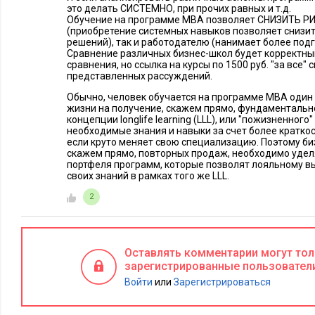
это делать СИСТЕМНО, при прочих равных и т.д.
Обучение на программе МВА позволяет СНИЗИТЬ РИС
(приобретение системных навыков позволяет снизи
решений), так и работодателю (нанимает более под
Сравнение различных бизнес-школ будет корректным
сравнения, но ссылка на курсы по 1500 руб. "за все"
представленных рассуждений.
Обычно, человек обучается на программе МВА один 
жизни на получение, скажем прямо, фундаментально
концепции longlife learning (LLL), или "пожизненного
необходимые знания и навыки за счет более краткос
если круто меняет свою специализацию. Поэтому биз
скажем прямо, повторных продаж, необходимо уде
портфеля программ, которые позволят лояльному в
своих знаний в рамках того же LLL.
2
Оставлять комментарии могут то
зарегистрированные пользовател
Войти
или
Зарегистрироваться