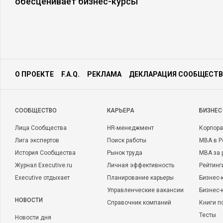
обесценивает бизнес-курсы
О ПРОЕКТЕ
F.A.Q.
РЕКЛАМА
ДЕКЛАРАЦИЯ СООБЩЕСТВ
CООБЩЕСТВО
КАРЬЕРА
БИЗНЕС
Лица Сообщества
HR-менеджмент
Корпора
Лига экспертов
Поиск работы
MBA в Р
История Сообщества
Рынок труда
MBA за 
Журнал Executive.ru
Личная эффективность
Рейтинг
Executive отдыхает
Планирование карьеры
Бизнес-
Управленческие вакансии
Бизнес-
НОВОСТИ
Справочник компаний
Книги п
Тесты
Новости дня