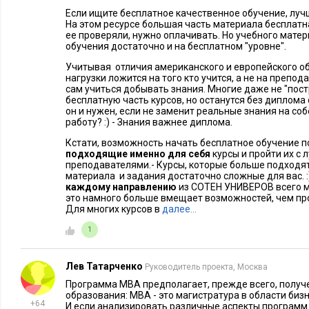
Если ищите бесплатное качественное обучение, лучше
На этом ресурсе большая часть материала бесплатн
ее проверяли, нужно оплачивать. Но учебного мате
обучения достаточно и на бесплатном "уровне".
Учитывая отличия американского и европейского о
нагрузки ложится на того кто учится, а не на преп
сам учиться добывать знания. Многие даже не "пос
бесплатную часть курсов, но останутся без диплома 
он и нужен, если не заменит реальные знания на со
работу? :) - Знания важнее диплома.
Кстати, возможность начать бесплатное обучение 
подходящие именно для себя
курсы и пройти их с 
преподавателями.- Курсы, которые больше подходят
материала и задания достаточно сложные для вас. 
каждому направлению
из СОТЕН УНИВЕРОВ всего м
это намного больше вмещает возможностей, чем п
Для многих курсов в
далее…
1
Лев Татарченко
Руководитель проекта, Москва
Программа МВА предполагает, прежде всего, пол
образования: МВА - это магистратура в области бизн
+64
И если анализировать различные аспекты программ 