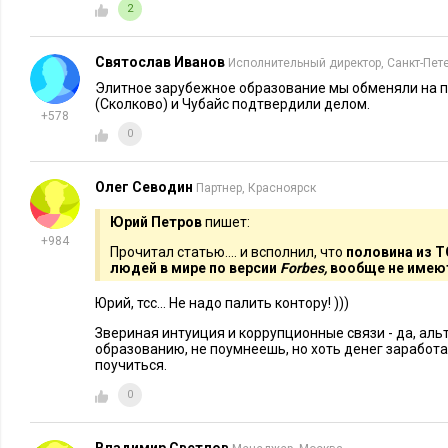
2
Святослав Иванов
Исполнительный директор, Санкт-Пет
Элитное зарубежное образование мы обменяли на 
(Сколково) и Чубайс подтвердили делом.
+578
0
Олег Севодин
Партнер, Красноярск
Юрий Петров
пишет:
+984
Прочитал статью.... и всполнил, что
половина из 
людей в мире по версии
Forbes,
вообще не имею
Юрий, тсс... Не надо палить контору! )))
Звериная интуиция и коррупционные связи - да, ал
образованию, не поумнеешь, но хоть денег заработ
поучиться.
0