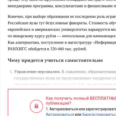
менеджерами программы, консультантами и финансовыми п
Конечно, при выборе образования не последнюю роль игра
Российские вузы тут безусловные фавориты. Стоимость об
европейских и американских университетах варьируется меж
по январскому курсу рубля — непосильная для начинающих
Как альтернатива, поступление в магистратуру «Информац
РАНХИГС обойдется в 320-460 тыс. рублей.
Чему придется учиться самостоятельно
Управление персоналом.
К сожалению, образовательна
государственных вузов не предусматривает внедрение у
заводим знакомства,
улучшаем soft-skills
, но не изучаем 
поиска и найма персонала. Понимание рекрутмент-площ
собеседований, онбординг, создание мотивационной пр
Как получить полный
БЕСПЛАТНЫ
публикации?
составляющие HR-бренда познаются вне университетов
Авторизоваться или зарегистрировать
Маркетинг.
В вузе вы получите экономическое образов
Авторизоваться
или
Зарегистрироватьс