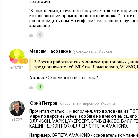
советский...
успешности бизнеса. Важно понимать, что сегодня не сущес
неповторимого источника знаний. Вы должны сами решить
"К сожалению, в вузах вы получите только историче
использовании промышленного шпионажа." - хотите о
сумму
, чтобы получить концентрированную программу MBA
вопрос, сидеть вам. На информ.безопасность лучше 
предлагает множество достойных замен, пусть и не в одном
задёшево.
0
Читайте также:
Максим Часовиков
Руководитель, Москва
В России работают как минимум три топовых унив
предпринимателей: МГУ им. Ломоносова, МГИМО,
+13754
А как же СколЬкого? не топовый?
4
Юрий Петров
Генеральный директор, Украина
Прочитал статью.... и всполнил, что
половина из ТО
ПЛАНИРОВАНИЕ КАРЬЕРЫ
5099
6
MBA В РОССИИ
мире по версии
Forbes,
вообще не имеют высшего 
Как стажировки закаляют
5 маркеров
+1727
ЭЛЛИСОН, МАРК ЦУКЕРБЕРГ, СТИВ ДЖОБС, БИЛЛ Г
предпринимателей: 5 ценных
предприни
КАШИН, ДЖОН РОКФЕЛЛЕР, ОРТЕГА АМАНСИО...
уроков
бизнес-об
Например, ОРТЕГА АМАНСИО - основатель компании 