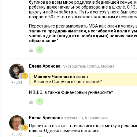
бутиков во всем мире родился в беднейшей семье, 
ребенку даже начальное образование в школе. С 13
школу и пойти работать. Путь к успеху у него был ве
возрасте 50 лет он стал самостоятельным и незав
Перестаньте рекламировать МВА как ключ к успеху 
таланта предпринимателя, несгибаемой воли и ум
часов в день (когда это необходимо) нельзя зам
образовании".
4
Елена Аронова
Руководитель группы, Москва
Максим Часовиков
пишет:
А как же СколЬкого? не топовый?
+7204
И ВШЭ, а также Финансовый университет
1
Елена Бреслав
Консультант, Калининград
Прочитала статью - начала исктаь отметку о реклам
нашла. Однако сомнения остались.
+6502