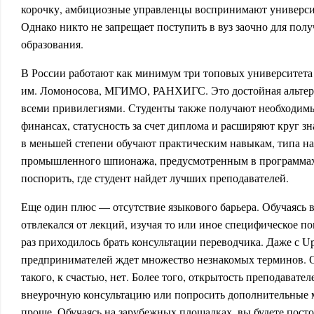
корочку, амбициозные управленцы воспринимают университ
Однако никто не запрещает поступить в вуз заочно для пол
образования.
В России работают как минимум три топовых университет
им. Ломоносова, МГИМО, РАНХИГС. Это достойная альтер
всеми привилегиями. Студенты также получают необходимы
финансах, статусность за счет диплома и расширяют круг з
в меньшей степени обучают практическим навыкам, типа н
промышленного шпионажа, предусмотренным в программа
поспорить, где студент найдет лучших преподавателей.
Еще один плюс — отсутствие языкового барьера. Обучаясь в
отвлекался от лекций, изучая то или иное специфическое п
раз приходилось брать консультации переводчика. Даже с Up
предпринимателей ждет множество незнакомых терминов. О
такого, к счастью, нет. Более того, открытость преподавател
внеурочную консультацию или попросить дополнительные м
проще. Обучаясь на зарубежных площадках, вы будете посто