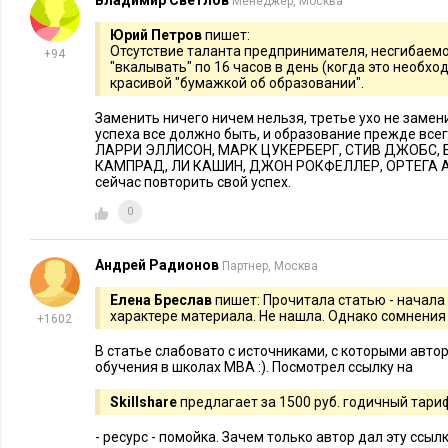
Владимир Светлов
Менеджер, Москва
Юрий Петров
пишет:
Отсутствие таланта предпринимателя, несгибаемо
+94
"вкалывать" по 16 часов в день (когда это необх
красивой "бумажкой об образовании".
Заменить ничего ничем нельзя, третье ухо не замени
успеха все должно быть, и образование прежде всег
ЛАРРИ ЭЛЛИСОН, МАРК ЦУКЕРБЕРГ, СТИВ ДЖОБС, 
КАМПРАД, ЛИ КАШИН, ДЖОН РОКФЕЛЛЕР, ОРТЕГА А
сейчас повторить свой успех.
0
Андрей Радионов
Партнер, Москва
Елена Бреслав
пишет: Прочитала статью - начала
характере материала. Не нашла. Однако сомнения
+1602
В статье слабовато с источниками, с которыми авт
обучения в школах MBA :). Посмотрел ссылку на
Skillshare
предлагает за 1500 руб. годичный тар
- ресурс - помойка. Зачем только автор дал эту ссылку? 