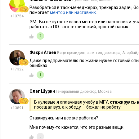
Разобраться в таск-менеджерах, трекерах задач, Go
помогает
ментор или наставник
.
+13754
ЭМ.. Вы не путаете слова ментор или наставник и уч
работать в ПО - это технический, простой навык..
7
Фахри Агаев
Вице-президент, зам. гендиректора, Азербай
Даже предприимателю по жизни нужен готовый опыт,
ошибках
+17322
1
Олег Шурин
Генеральный директор, Москва
В нулевые я оплачивал учебу в МГУ,
стажируясь в
посещал вуз, а к обеду — бежал на работу.
+13891
Стажируясь или все же работая?
Мне почему-то кажется, что это разные вещи.
0