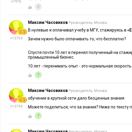
+7976
0
Максим Часовиков
Руководитель, Москва
В нулевые я оплачивал учебу в МГУ, стажируясь в
«Е
ПОИСК РАБОТЫ
10163
1
ПОИСК РАБОТ
Молодые специалисты: как
Стажировк
+13754
Зачем нужно было оплачивать то, что бесплатно?
начать успешную карьеру
карьеры
Спустя почти 10 лет я перенял полученный на стаж
промышленный бизнес.
10 лет - перенимать опыт - это нормальная скорост
7
Максим Часовиков
Руководитель, Москва
обучение в крупной сети дало бесценные знания
+13754
Можете поделиться, что за знания? Ниже по тексту 
7
Максим Часовиков
Руководитель, Москва