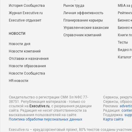
История Сообщества
Рынок труда
MBA за 
Журнал Executive.ru
Личная эффективность
Рейтинг
Executive отдыхает
Планирование карьеры
Бизнес-
Управленческие вакансии
Бизнес-
НОВОСТИ
Справочник компаний
Книги п
Тесты
Новости дня
Видео п
Новости компаний
Каталог
Отставки и назначения
Новости образования
Новости Сообщества
HR-новости
Свидетельство о регистрации СМИ Эл NФС 77-
Сервисы, рекрут
38751. Републикация материалов - только со
Сервисы, образ
ссылкой на
Executive.ru
, с разрешения редакции
Реклама:
adverti
сайта. Редакция не несет ответственности за
Редакция:
conten
высказывания пользователей на сайте.
Поддержка:
supp
Политика обработки персональных данных
Карта сайта
Executive.ru – краудсорсинговый проект, 80% текстов созданы участни