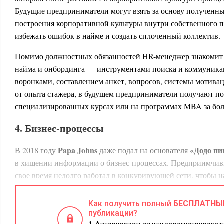
Будущие предприниматели могут взять за основу полученны
построения корпоративной культуры внутри собственного 
избежать ошибок в найме и создать сплоченный коллектив.
Помимо должностных обязанностей HR-менеджер знакомит 
найма и онбординга — инструментами поиска и коммуникац
воронками, составлением анкет, вопросов, системы мотива
от опыта стажера, в будущем предприниматели получают п
специализированных курсах или на программах MBA за бол
4. Бизнес-процессы
Papa Johns
«Додо п
В 2018 году
даже подал на основателя
в хищении информации о бизнес-процессах. Предприимчи
свое время недолго работал в конкурирующей сети, чтобы на
работает компания изнутри. Безусловно, назвать это краже
свидетельствует последующая отмена иска. Упрекнуть Федо
Как получить полный
БЕСПЛАТНЫ
получить знания, что должно быть в крови у любого предпр
публикации?