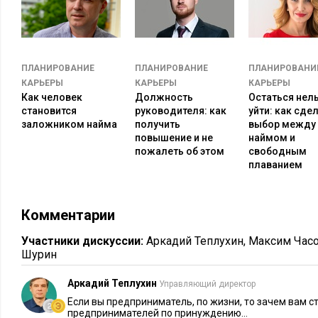
Стажировка не только дает практический опыт, но и заставл
тебе это». Сотрудники становятся свидетелями понятной к
Билл Г
перспективы роста и возможности отрасли. В 17 лет
Конгрессе только чтобы понять, что политика — не для нег
ПЛАНИРОВАНИЕ
ПЛАНИРОВАНИЕ
ПЛАНИРОВАНИ
КАРЬЕРЫ
КАРЬЕРЫ
КАРЬЕРЫ
HP
Джобса
Возняка
и
. Индустрия захватила умы молодых
Как человек
Должность
Остаться нел
компании настолько впечатлили, что после перекочевали в
становится
руководителя: как
уйти: как сде
заложником найма
получить
выбор между
Молодежи, желающей стать бизнесменами, не стоит спеши
повышение и не
наймом и
дело
. Перепрыгнув стажировку или работу в штате вы лиши
пожалеть об этом
свободным
плаванием
каждого предпринимателя знаний. Конечно, после вы сможе
уже за свой счет.
Комментарии
Читайте также:
Участники дискуссии:
Аркадий Теплухин
,
Максим Час
Шурин
Аркадий Теплухин
Управляющий директор
Если вы предприниматель, по жизни, то зачем вам 
предпринимателей по принуждению...