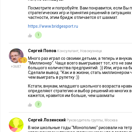
возрасте, когда ребенок еще ищет себя, и для штата сотрудни
руководителя. Они подобны сеансу с хорошим бизнес-коуче
Посмотрите и попробуйте. Вам понравится, если Вы
стратегических игр и принятия решений в ситуациях
настроит ум на продуктивный лад, показав и разобрав сло
частности, этим бридж отличается от шахмат.
https://www.bridgesport.ru
Для меня такой игрой была «Путь к мечте», которая расши
«разрешила» мне думать глобальнее, убрав разные финансо
1
повторилось и с некоторыми моими друзьями и коллегами. Д
другой вариант, например, знаменитая Лила или Matrix, «Я 
Сергей Попов
Консультант, Новокузнецк
уникальности» и все тот же Cashflow.
Много раз играл со своими детьми, а теперь и внукам
"Миллионер". Чаще всего выигрывает тот, кто не за
+3687
большого количества предприятий. :)) Или, игра на би
Иногда, чтобы стать успешным бизнесменов, надо просто п
Сделали вывод: "Как и в жизни, стать миллионером 
стать. Эти игры как раз об этом.
чем выиграть в рулетку :))
Кстати, внукам, младшего школьного возраста нрави
А в какие игры играете вы?
определяют стратегию и выбор решений из многих в
кажется, нравится им больше, чем шахматы
Читайте также:
2
Сергей Лозинский
Руководитель группы, Москва
В мои школьные годы "Монополию" рисовали на тет