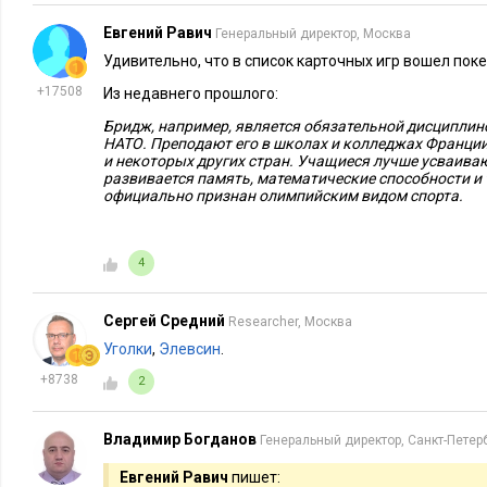
пониманиях.
Евгений Равич
Генеральный директор, Москва
5. Пандемия (Pandemic)
Удивительно, что в список карточных игр вошел поке
+17508
Из недавнего прошлого:
Это еще одна классическая настольная игра, которая, несмот
Бридж, например, является обязательной дисциплин
задолго до нашей реальной пандемии, но, что интересно, н
НАТО. Преподают его в школах и колледжах Франции
повторяет.
и некоторых других стран. Учащиеся лучше усваиваю
развивается память, математические способности и т
официально признан олимпийским видом спорта.
Эта настолка о коллективной работе – игроки не сопернича
командой. Здесь важно сотрудничество, чтобы найти лекарст
охвативших мир, пока не кончились ресурсы. Она далеко не 
4
сценариев и вариантов решений, что делает эту игру уника
Сергей Средний
Researcher, Москва
Если хотите прокачать навыки командной работы, стратегич
Уголки
,
Элевсин
.
мышление, умение адаптироваться и привить понимание ва
+8738
2
сотрудничества, Pandemic – прекрасный тренажер.
От настолок перейдем к не менее интересным компьютерн
Владимир Богданов
Генеральный директор, Санкт-Петер
Компьютерные игры
Евгений Равич
пишет: