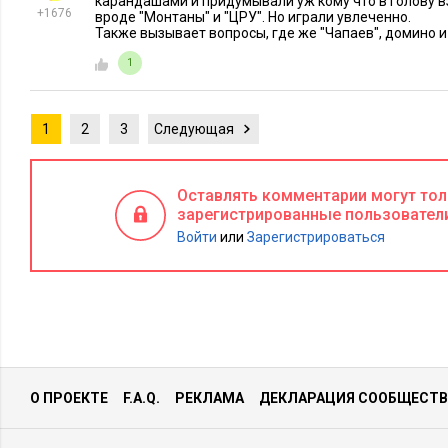
карандашами и придумывали уж кому что в голову 
+1676
вроде "Монтаны" и "ЦРУ". Но играли увлеченно.
Также вызывает вопросы, где же "Чапаев", домино и
1
1
2
3
Следующая
HR-МЕНЕДЖМЕНТ
33507
29
БИЗНЕС-КУРСЫ
Две игры, в которые люди играют
Пять самы
неосознанно и разрушают
компьютер
Оставлять комментарии могут то
коллектив
менеджер
зарегистрированные пользовател
Войти
или
Зарегистрироваться
О ПРОЕКТЕ
F.A.Q.
РЕКЛАМА
ДЕКЛАРАЦИЯ СООБЩЕСТВ