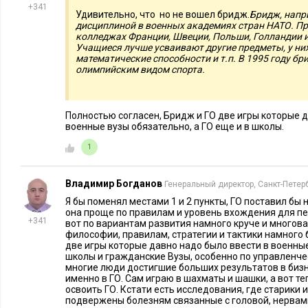
+341
Удивительно, что но не вошел бридж.
Бридж, напр
6. Civilization, Settlers и подобные
дисциплиной в военных академиях стран НАТО. Пр
колледжах Франции, Швеции, Польши, Голландии и
Учащиеся лучше усваивают другие предметы, у ни
Эти стратегии и их современные сетевые аналоги привива
математические способности и т.п. В 1995 году б
развития – от простого к сложному. В них игрок управляет
олимпийским видом спорта.
цивилизацией, помогая ей развиваться таким образом, чтоб
условиях жизни, ресурсах, дипломатических вопросах и про
Полностью согласен, Бридж и ГО две игры которые д
военные вузы обязательно, а ГО еще и в школы.
В игровой и довольно красочной форме игроки тренируют 
решают сложные проблемы, учатся действовать быстро и э
1
имеющиеся ресурсы, пробуют разумно мыслить и принимать
современных реалиях бизнеса – навыки особенно важные.
Владимир Богданов
Генеральный директор, Санкт-Петер
Я бы поменял местами 1 и 2 пункты, ГО поставил бы 
7. SimCity, Cities: Skylines, Anno и похожие
она проще по правилам и уровень вхождения для пе
+341
вот по вариантам развития намного круче и многова
философии, правилам, стратегии и тактики намного 
SimCity и ее аналоги – еще один тип классных компьютерны
две игры которые давно надо было ввести в военные
школы и гражданские Вузы, особенно по управленч
градостроительного симулятора, которые предлагают игрока
многие люди достигшие больших результатов в бизн
спроектировать и построить виртуальный город, удобный 
именно в ГО. Сам играю в шахматы и шашки, а вот т
освоить ГО. Кстати есть исследования, где старики
подвержены болезням связанные с головой, нервами
Для этого придется продумать многое: дороги, инфраструкт