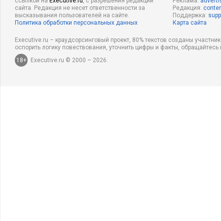
ссылкой на
Executive.ru
, с разрешения редакции
Реклама:
adverti
сайта. Редакция не несет ответственности за
Редакция:
conten
высказывания пользователей на сайте.
Поддержка:
supp
Политика обработки персональных данных
Карта сайта
Executive.ru – краудсорсинговый проект, 80% текстов созданы участни
оспорить логику повествования, уточнить цифры и факты, обращайтесь 
18+
Executive.ru © 2000 – 2026.