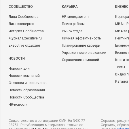
CООБЩЕСТВО
КАРЬЕРА
БИЗНЕС
Лица Сообщества
HR-менеджмент
Корпора
Лига экспертов
Поиск работы
MBA в Р
История Сообщества
Рынок труда
MBA за 
Журнал Executive.ru
Личная эффективность
Рейтинг
Executive отдыхает
Планирование карьеры
Бизнес-
Управленческие вакансии
Бизнес-
НОВОСТИ
Справочник компаний
Книги п
Тесты
Новости дня
Видео п
Новости компаний
Каталог
Отставки и назначения
Новости образования
Новости Сообщества
HR-новости
Свидетельство о регистрации СМИ Эл NФС 77-
Сервисы, рекрут
38751. Републикация материалов - только со
Сервисы, образ