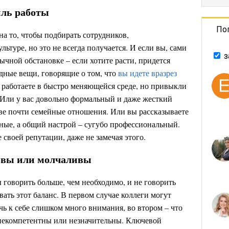
иль работы
По
на то, чтобы подбирать сотрудников,
ьтуре, но это не всегда получается. И если вы, сами
з
вычной обстановке – если хотите расти, придется
идные вещи, говорящие о том, что
вы идете вразрез
 работаете в быстро меняющейся среде, но привыкли
 Или у вас довольно формальный и даже жесткий
иве почти семейные отношения. Или вы рассказываете
дные, а общий настрой – сугубо профессиональный.
е своей репутации, даже не замечая этого.
ивы или молчаливы
ы говорить больше, чем необходимо, и не говорить
вать этот баланс. В первом случае коллеги могут
чь к себе слишком много внимания, во втором – что
ы некомпетентны или незначительны. Ключевой