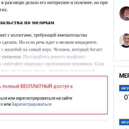
в разговоре делало его интереснее и полезнее, но при
гих.
чальства по мелочам
ликт с коллегами, требующий вмешательства
 сделать. Но если речь идет о мелком инциденте,
 с жалобой на самый верх. Человек, который бегает
т уважения.
Постарайтесь решить конфликт
ся, избегайте общения с проблемным человеком. Если
аете, что с ними делать, пройдите специальный
МЕ
ь полный
БЕСПЛАТНЫЙ
доступ к
авгу
лохие привычки
0
ься или зарегистрироваться на сайте
шать плохие привычки, которых вы не замечаете,
но
ся
или
Зарегистрироваться
уете, постоянно сидите в наушниках, курите на
 компьютера... Возможно, это — именно то, что
авгу
ации. Чтобы осознать свои вредные привычки,