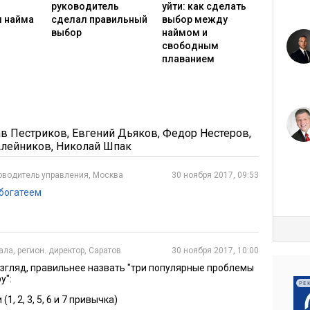
руководитель
уйти: как сделать
 найма
сделал правильный
выбор между
выбор
наймом и
свободным
плаванием
9
ПЛАНИРОВАНИЕ КАРЬЕРЫ
25488
5
сит
13 роковых ошибок поведения,
которые стоят карьеры
ав Пестриков
,
Евгений Дьяков
,
Федор Нестеров
,
Алейников
,
Николай Шпак
оводитель управления, Москва
30 ноября 2017, 09:53
 богатеем
ла, регион. директор, Саратов
30 ноября 2017, 10:00
й взгляд, правильнее назвать "три популярные проблемы
у":
РЕ
, 2, 3, 5, 6 и 7 привычка)