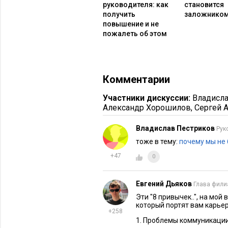
руководителя: как
становится
получить
заложником
повышение и не
пожалеть об этом
Комментарии
ЛИЧНАЯ ЭФФЕКТИВНОСТЬ
35567
7 качеств, от которых зави
ваша карьера
Участники дискуссии:
Владисл
Александр Хорошилов
,
Сергей 
Владислав Пестриков
Рук
тоже в тему:
почему мы не
+47
0
Евгений Дьяков
Глава филиа
Эти "8 привычек..", на мо
который портят вам карьер
+258
1. Проблемы коммуникации (1