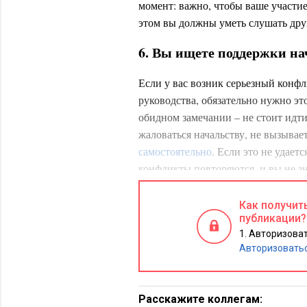
момент: важно, чтобы ваше участие 
этом вы должны уметь слушать дру
6. Вы ищете поддержки на
Если у вас возник серьезный конф
руководства, обязательно нужно это
обидном замечании – не стоит идти
жаловаться начальству, не вызывае
самостоятельно
. Если это не удает
конфликты повторяются, и вы не зн
тренинг.
Как получит
7. Вы игнорируете свои п
публикации?
Авторизоват
Вашему успеху на работе могут ме
Авторизовать
которые видят ваши коллеги
: вы ж
рабочем месте, зависаете у чужого
сильнее всего бьет по вашей репут
Расскажите коллегам: