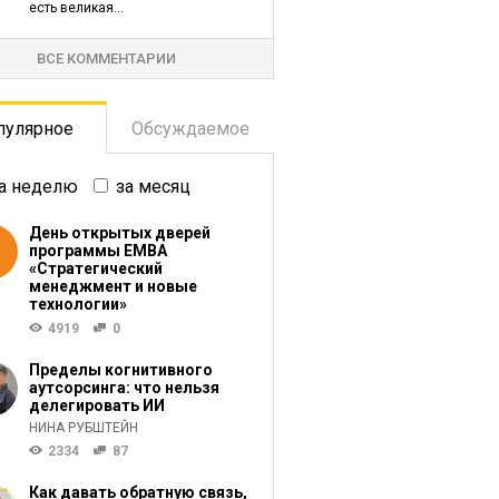
есть великая...
ВСЕ КОММЕНТАРИИ
пулярное
Обсуждаемое
а неделю
за месяц
День открытых дверей
программы ЕМВА
«Стратегический
менеджмент и новые
технологии»
4919
0
Пределы когнитивного
аутсорсинга: что нельзя
делегировать ИИ
НИНА РУБШТЕЙН
2334
87
Как давать обратную связь,