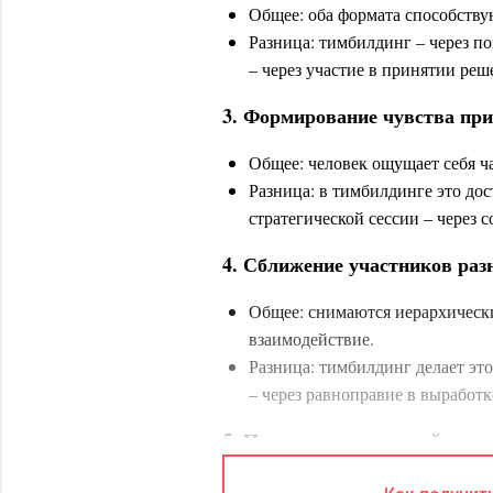
Общее: оба формата способству
Разница: тимбилдинг – через п
– через участие в принятии реш
3. Формирование чувства пр
Общее: человек ощущает себя ч
Разница: в тимбилдинге это дос
стратегической сессии – через 
4. Сближение участников раз
Общее: снимаются иерархически
взаимодействие.
Разница: тимбилдинг делает это
– через равноправие в выработ
5. Поддержка изменений в ко
Общее: оба могут использоватьс