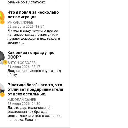
речь не об 1С статусах.
Что я понял за несколько
лет эмиграции
МИХАИЛ ЛУРЬЕ
02 августа 2026, 13:54
Я имел в виду немного другое,
например, когда ломается или
ломают домофон в подъезде, я
звоню и ...
Как описать правду про
СССР?
АНТОН СОБОЛЕВ
31 июля 2026, 23:17
Двадцать пятилеток спустя, вид
сбоку...
"Частица бога" - это то, что
отличает предпринимателя
от всех остальных.
НИКОЛАЙ СЫЧЕВ
23 июля 2026, 04:30
Да, это дар, технически он
реализован как бригада
ментальных агентов в сознании
человека. Если н...