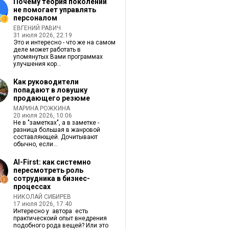
Почему теория поколений
не помогает управлять
персоналом
ЕВГЕНИЙ РАВИЧ
31 июля 2026, 22:19
Это и интересно - что же на самом
деле может работать в
упомянутых Вами программах
улучшения кор...
Как руководители
попадают в ловушку
продающего резюме
МАРИНА РОЖКИНА
20 июля 2026, 10:06
Не в "заметках", а в заметке -
разница большая в жанровой
составляющей. Дочитывают
обычно, если...
AI-First: как системно
пересмотреть роль
сотрудника в бизнес-
процессах
НИКОЛАЙ СИБИРЕВ
17 июля 2026, 17:40
Интересно у автора есть
практическоий опыт внедрения
подобного рода вещей? Или это