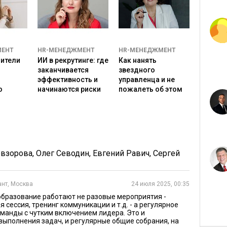
ссия «вдохновит», если в коллективе сильное
о к сессии: без вовлеченности результат будет
МЕНТ
HR-МЕНЕДЖМЕНТ
HR-МЕНЕДЖМЕНТ
дители
ИИ в рекрутинге: где
Как нанять
, необходимо:
заканчивается
звездного
эффективность и
управленца и не
 чувствуют, чего не хватает.
о
начинаются риски
пожалеть об этом
: опрос или короткое интервью с 3-5 ключевыми
хотим снизить напряжение, выстроить цели,
тствует задаче.
евзорова
,
Олег Севодин
,
Евгений Равич
,
Сергей
нь сессии + два часа тимбилдинга дают лучший
тсессии.
ант, Москва
24 июля 2025, 00:35
бора формата:
образование работают не разовые мероприятия -
 сессия, тренинг коммуникации и т.д. - а регулярное
альное сплочение, доверие, отдых, перезагрузка, то
манды с чутким включением лидера. Это и
выполнения задач, и регулярные общие собрания, на