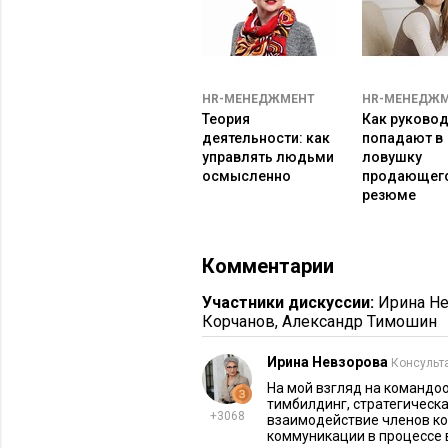
Ожидать, что стратегическая се
напряжение.
Не готовить участников, особенн
формальным.
HR-МЕНЕДЖМЕНТ
HR-МЕНЕДЖ
Теория
Как руково
Чтобы выбрать подходящий формат
деятельности: как
попадают в
управлять людьми
ловушку
Поговорить с командой: что они
осмысленно
продающег
Провести экспресс-диагностику
резюме
сотрудниками.
Сформулировать текущую цель: 
Комментарии
восстановить доверие?
Выбрать формат, который соотве
Участники дискуссии:
Ирина Н
Комбинировать. Иногда один де
Корчанов
,
Александр Тимошин
эффект, чем два дня только стра
Ирина Невзорова
Консульт
Простой чек-лист для проверки вы
На мой взгляд на командо
тимбилдинг, стратегическая
+3068
Если в фокусе внимания эмоцион
взаимодействие членов ко
коммуникации в процессе 
выбирайте тимбилдинг.