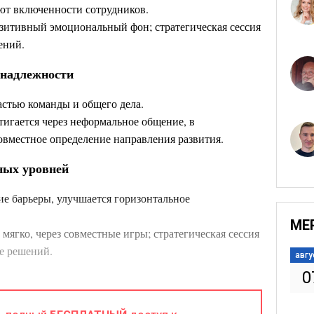
ют включенности сотрудников.
озитивный эмоциональный фон; стратегическая сессия
ений.
инадлежности
астью команды и общего дела.
тигается через неформальное общение, в
совместное определение направления развития.
ных уровней
е барьеры, улучшается горизонтальное
МЕ
 мягко, через совместные игры; стратегическая сессия
ке решений.
авгу
0
мпании
я как часть
трансформационных процессов
.