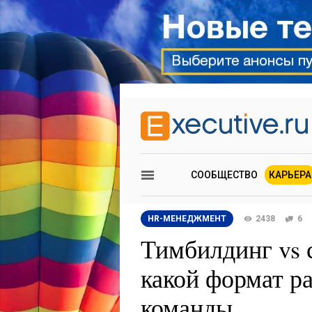
СООБЩЕСТВО
КАРЬЕРА
HR-МЕНЕДЖМЕНТ
2438
6
Тимбилдинг vs с
какой формат р
команды