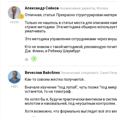
Результаты проекта представили в виде диагностической ма
методика для оценки сотрудников, которая используется дл
Александр Сейнов
Независимый директор, Москва
текущей эффективности. Матрица представляет собой таблиц
Отличная, статья. Прекрасно структурирован матери
ось отображает текущую эффективность сотрудника, а вертик
+6335
Только не нашлось в статье места для описания на
стране методики. Эта методика обширно использует
умалчивать.
Матрица 9 Box Grid используется для планирования карьерн
программ обучения и развития, а также для принятия реше
Это методика управления сотрудниками через внуш
назначениях на руководящие должности. Она помогает руко
Кто не знаком с такой методикой, рекомендую почи
Дж. Флинн, и Ребекку Шаумбург.
следует сосредоточить усилия по развитию и поддержке сот
меры для повышения общей эффективности команды.
3
В результате исследования в компании были сделаны следу
Вячеслав Вайсблех
Технический специалист, Санкт-Пете
Собрана команда преемников на ключевые роли. Это пр
Как-то совсем жёстко получается…
на найм топ-менеджеров и сокращению текучки кадров
+451
Вначале изучение “под лупой”, чуть позже “под мик
останется, то на томограф…
своей карьеры, поверили в справедливость и продвижен
Выявлена пониженная вовлеченность топ-менеджмента 
Не хотел бы я, будучи практически винтиком в систе
молотом и наковальней, под неусыпным контролем
сотрудниками. Была внедрена практика еженедельных ко
Хотя возможно, что формально выглядит всё это ве
управленческий процесс.