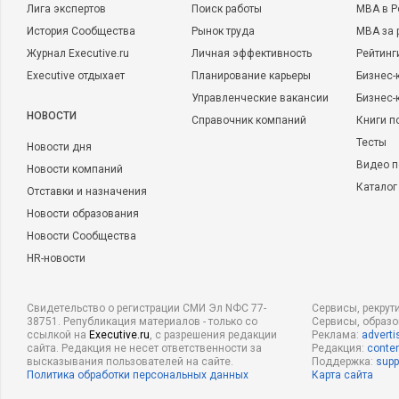
Лига экспертов
Поиск работы
MBA в Р
Эти шаги помогли компании справиться с системными сложн
История Сообщества
Рынок труда
MBA за 
эффективную и вовлеченную рабочую среду, благодаря кото
Журнал Executive.ru
Личная эффективность
Рейтинг
крупные инновационные проекты, значимые в масштабах с
Executive отдыхает
Планирование карьеры
Бизнес-
Выводы
Управленческие вакансии
Бизнес-
НОВОСТИ
Справочник компаний
Книги п
Диагностика сотрудников – не только инструмент управлени
Тесты
Новости дня
ключевой элемент стратегии успеха любого бизнеса. Каждый
Видео п
Новости компаний
уникальный актив, способный внести свой вклад в общее д
Каталог
Отставки и назначения
достичь новых высот. Поэтому внимание к диагностике чело
Новости образования
инвестиция в процветание и устойчивый рост на протяжени
Новости Сообщества
Также читайте:
HR-новости
Свидетельство о регистрации СМИ Эл NФС 77-
Сервисы, рекрут
38751. Републикация материалов - только со
Сервисы, образ
ссылкой на
Executive.ru
, с разрешения редакции
Реклама:
adverti
сайта. Редакция не несет ответственности за
Редакция:
conten
высказывания пользователей на сайте.
Поддержка:
supp
Политика обработки персональных данных
Карта сайта