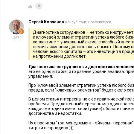
бизнес-результатах. Внедрение изменений, направленных н
0
безопасность, развитие и реформу HR-функции, помогло к
адаптироваться к новым вызовам и укрепить свои позиции 
Сергей Корчанов
Консультант, Новосибирск
Опыт Zappos
Диагностика сотрудников – не только инструмент
и ключевой элемент стратегии успеха любого биз
+3870
коллективе – уникальный актив, способный внести
Этот американский онлайн-магазин стал известен благодаря
помочь компании достичь новых высот. Поэтому в
человеческого капитала – это инвестиция в проц
Тони Шейн
которой следует ее владелец
, автор книги «Дост
на протяжении долгих лет.
Несмотря на высокие стандарты обслуживания клиентов, в
Диагностика сотрудников
и
диагностика человеч
это не одно и то же. Это разные уровни анализа, пр
проблемы с вовлеченностью специалистов и текучестью кад
управления.
Zappos
сотрудников
внедрил программы обучения и карьерн
Про "ключевой элемент стратегии успеха любого бизн
главных «know-how» компании был фокус на культурное соо
правда, если "ключевых элементов" будет около сот
процесса найма на основе ценностей и корпоративной куль
В целом статья интересна, но с ее практической по
уникальная стратегия «pay-to-quit», где новым сотрудникам 
проблемы. Предложенный перечень методик опасен 
каждая методика имеет свои (узкие) области примен
увольнение, чтобы оставить только тех, кто действительно з
достоинства и недостатки.
компании. После этих изменений вовлеченность сотрудник
Ну а про игры "топ-менеджмент - эйчары - персонал"
а текучесть кадров снизилась на 25%.
хитро и неправдиво )))