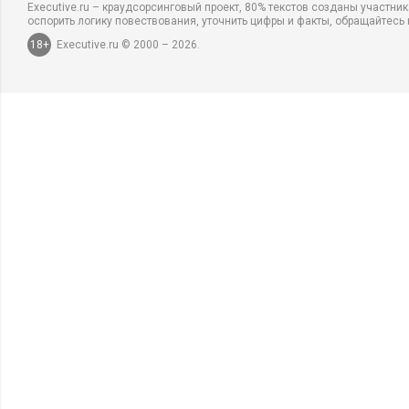
Executive.ru – краудсорсинговый проект, 80% текстов созданы участни
оспорить логику повествования, уточнить цифры и факты, обращайтесь 
18+
Executive.ru © 2000 – 2026.
HR-МЕНЕДЖМЕНТ
18711
38
HR-МЕНЕДЖМЕ
10 мифов о психологически
7 ошибок в
безопасной среде на рабочем
торговой с
месте