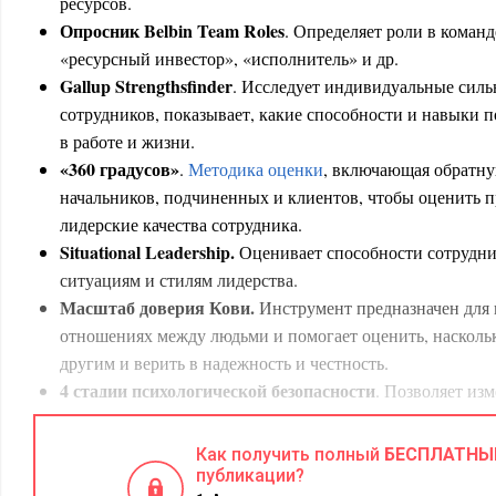
ресурсов.
Опросник Belbin Team Roles
. Определяет роли в команд
«ресурсный инвестор», «исполнитель» и др.
Gallup Strengthsfinder
. Исследует индивидуальные силь
сотрудников, показывает, какие способности и навыки 
в работе и жизни.
«360 градусов»
.
Методика оценки
, включающая обратную
начальников, подчиненных и клиентов, чтобы оценить 
лидерские качества сотрудника.
Situational Leadership.
Оценивает способности сотрудни
ситуациям и стилям лидерства.
Масштаб доверия Кови.
Инструмент предназначен для 
отношениях между людьми и помогает оценить, наскольк
другим и верить в надежность и честность.
4 стадии психологической безопасности
. Позволяет из
психологической безопасности в команде и сравнить с
Разные количественные и качественные инструмент
Как получить полный
БЕСПЛАТНЫ
интервью, тестирование, ассессмент-центры.
публикации?