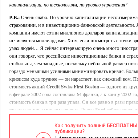
капитализации, по технологиям, по уровню управления?
Р.В.:
Очень слабо. По уровню капитализации несоизмерима
страховании, и в инвестиционно-банковской деятельности.
компании имеют сотни миллионов долларов капитализации,
исчисляется миллиардами. Хотя, если посмотреть с точки зр
умах людей… Я сейчас интервьюирую очень много иностран
они говорят, что российские инвестиционные банки и стра
стабильны, чем западные, поскольку небольшой размер поз
гораздо меньшими усилиями минимизировать кризис. Боль
кризисом куда труднее — он нарастает, как снежный ком. П
Credit Swiss First Boston
стоимость акций
— одного из кру
в феврале 2002 года составляла 64 франка, а к концу 2002 год
стоимость банка в три раза упала. Он все равно в разы пре
Ford
эта тенденция о многом говорит. Долги
сейчас торгуют
а это означает, что доверие к Ford как к заемщику хуже, че
трудно было себе представить несколько лет тому назад, и 
Как получить полный
БЕСПЛАТНЫ
публикации?
изменения. Тем не менее, отрасли слабо развиты, а главное 