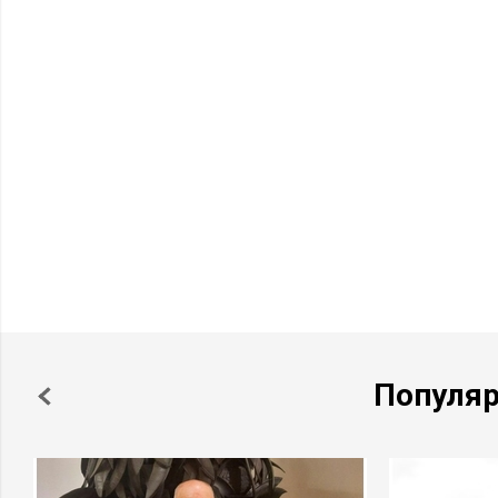
Валютный спецрезидент – это гражданин России, проживаю
дней в календарном году. К нему меньше требований по ва
нет необходимости уведомлять Федеральную налоговую слу
банковского счета за рубежом, не надо предоставлять отчет
денежных средств, счетом можно пользоваться практически 
вечным путешественникам жить стало намного проще.
Быть вечным «гражданином мира» невозмо
И напоследок – кейс. У бизнесмена на зарубежных брокерск
трасте, скопилась сумма порядка $4 млн в ценных бумагах. 
управления за несколько лет первоначальные вложения прак
Соответственно, при возвращении капитала владельцу из тр
порядка $260 тыс. НДФЛ. Но тут бизнесмену потребовалось 
Популя
более половины времени провести на Кипре. Как итог, авто
налоговым резидентом Кипра и с налогами на доходы
разоб
законодательству
. Человек был несказанно рад такой случай