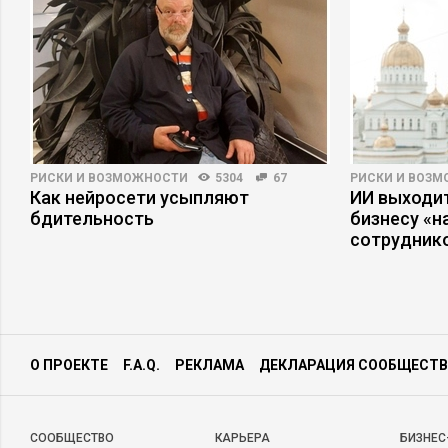
Но нельзя забывать, что быть «гражданином мира» уже не п
является налоговым резидентом
какой-либо страны.
РИСКИ И ВОЗМОЖНОСТИ
5304
67
РИСКИ И ВОЗ
Как нейросети усыпляют
ИИ выходит
бдительность
бизнесу «
сотрудник
О ПРОЕКТЕ
F.A.Q.
РЕКЛАМА
ДЕКЛАРАЦИЯ СООБЩЕСТВ
CООБЩЕСТВО
КАРЬЕРА
БИЗНЕС