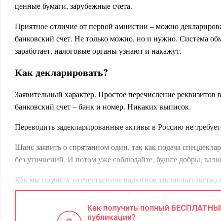
ценные бумаги, зарубежные счета.
Приятное отличие от первой амнистии – можно деклариров
банковский счет. Не только можно, но и нужно. Система о
заработает, налоговые органы узнают и накажут.
Как декларировать?
Заявительный характер. Простое перечисление реквизитов в
банковский счет – банк и номер. Никаких выписок.
Переводить задекларированные активы в Россию не требует
Шанс заявить о спрятанном один, так как подача спецдекл
без уточнений. И потом уже соблюдайте, будьте добры, валю
Как мы помним, отечественное валютное законодательство т
своевременно уведомлять Федеральную налоговую служб
Как получить полный
БЕСПЛАТНЫ
иностранных банковских счетов, а также об изменении и
публикации?