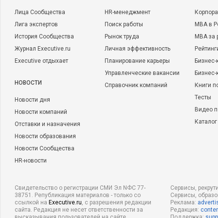
Лица Сообщества
HR-менеджмент
Корпора
Лига экспертов
Поиск работы
MBA в Р
История Сообщества
Рынок труда
MBA за 
Журнал Executive.ru
Личная эффективность
Рейтинг
Executive отдыхает
Планирование карьеры
Бизнес-
Управленческие вакансии
Бизнес-
НОВОСТИ
Справочник компаний
Книги п
Тесты
Новости дня
Видео п
Новости компаний
Каталог
Отставки и назначения
Новости образования
Новости Сообщества
HR-новости
Свидетельство о регистрации СМИ Эл NФС 77-
Сервисы, рекрут
38751. Републикация материалов - только со
Сервисы, образ
ссылкой на
Executive.ru
, с разрешения редакции
Реклама:
adverti
сайта. Редакция не несет ответственности за
Редакция:
conten
высказывания пользователей на сайте.
Поддержка:
supp