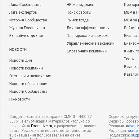
Лица Сообщества
HR-менеджмент
Корпора
Лига экспертов
Поиск работы
MBA в Р
История Сообщества
Рынок труда
MBA за 
Журнал Executive.ru
Личная эффективность
Рейтинг
Executive отдыхает
Планирование карьеры
Бизнес-
Управленческие вакансии
Бизнес-
НОВОСТИ
Справочник компаний
Книги п
Тесты
Новости дня
Видео п
Новости компаний
Каталог
Отставки и назначения
Новости образования
Новости Сообщества
HR-новости
Свидетельство о регистрации СМИ Эл NФС 77-
Сервисы, рекрут
38751. Републикация материалов - только со
Сервисы, образ
ссылкой на
Executive.ru
, с разрешения редакции
Реклама:
adverti
сайта. Редакция не несет ответственности за
Редакция:
conten
высказывания пользователей на сайте.
Поддержка:
supp