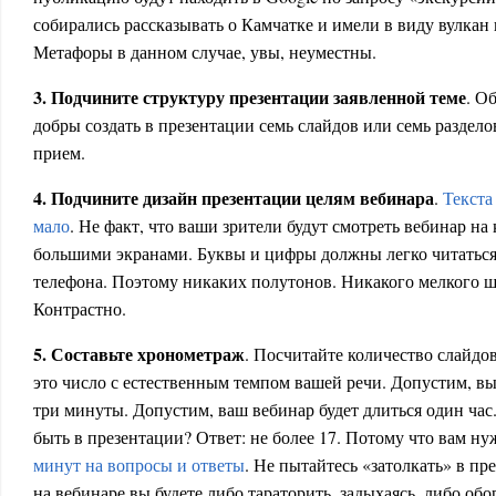
собирались рассказывать о Камчатке и имели в виду вулкан
Метафоры в данном случае, увы, неуместны.
3. Подчините структуру презентации заявленной теме
. О
добры создать в презентации семь слайдов или семь раздел
прием.
4. Подчините дизайн презентации целям вебинара
.
Текста
мало
. Не факт, что ваши зрители будут смотреть вебинар на
большими экранами. Буквы и цифры должны легко читаться
телефона. Поэтому никаких полутонов. Никакого мелкого ш
Контрастно.
5. Составьте хронометраж
. Посчитайте количество слайдо
это число с естественным темпом вашей речи. Допустим, вы
три минуты. Допустим, ваш вебинар будет длиться один час
быть в презентации? Ответ: не более 17. Потому что вам н
минут на вопросы и ответы
. Не пытайтесь «затолкать» в пр
на вебинаре вы будете либо тараторить, задыхаясь, либо об