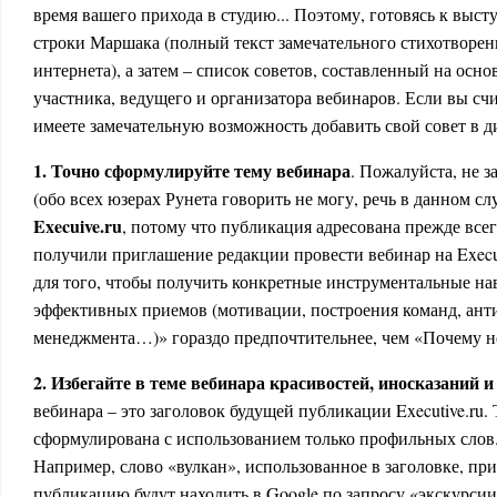
время вашего прихода в студию... Поэтому, готовясь к выст
строки Маршака (полный текст замечательного стихотворен
интернета), а затем – список советов, составленный на осно
участника, ведущего и организатора вебинаров. Если вы сч
имеете замечательную возможность добавить свой совет в 
1. Точно сформулируйте тему вебинара
. Пожалуйста, не з
(обо всех юзерах Рунета говорить не могу, речь в данном сл
Execuive.ru
, потому что публикация адресована прежде всег
получили приглашение редакции провести вебинар на Execut
для того, чтобы получить конкретные инструментальные на
эффективных приемов (мотивации, построения команд, ант
менеджмента…)» гораздо предпочтительнее, чем «Почему не
2. Избегайте в теме вебинара красивостей, иносказаний 
вебинара – это заголовок будущей публикации Executive.ru.
сформулирована с использованием только профильных слов.
Например, слово «вулкан», использованное в заголовке, при
публикацию будут находить в Google по запросу «экскурсии