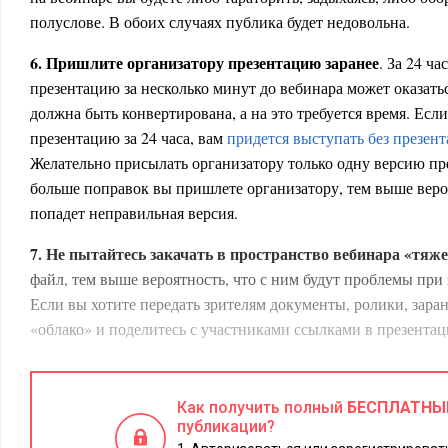
полуслове. В обоих случаях публика будет недовольна.
6. Пришлите организатору презентацию заранее
. За 24 ча
презентацию за несколько минут до вебинара может оказать
должна быть конвертирована, а на это требуется время. Есл
презентацию за 24 часа, вам
придется выступать без презен
Желательно присылать организатору только одну версию пр
больше поправок вы пришлете организатору, тем выше вероя
попадет неправильная версия.
7. Не пытайтесь закачать в пространство вебинара «тя
файл, тем выше вероятность, что с ним будут проблемы при
Если вы хотите передать зрителям документы, ролики, зара
«облако» и поделитесь с участниками ссылками в презентац
8. Не забудьте проявить интерес к аудитории
. Составьте п
вопрос: «Уважаемые зрители, кто из вас работает в произво
Как получить полный
БЕСПЛАТНЫ
работает топ-менеджером?» Эти данные могут быть в регис
публикации?
будет лишним уточнить, каков фактический состав аудитори