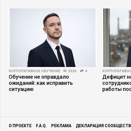
EXECUTIVE MARKET
11139
1
БИЗНЕС-КУРСЫ
Пять аргументов, почему вам
«Перейти» 
нужны вебинары Executive.ru
хорошему 
интернете?
КОРПОРАТИВНОЕ ОБУЧЕНИЕ
5526
4
КОРПОРАТИВНО
Обучение не оправдало
Дефицит на
ожиданий: как исправить
сотруднико
ситуацию
работы по
О ПРОЕКТЕ
F.A.Q.
РЕКЛАМА
ДЕКЛАРАЦИЯ СООБЩЕСТВ