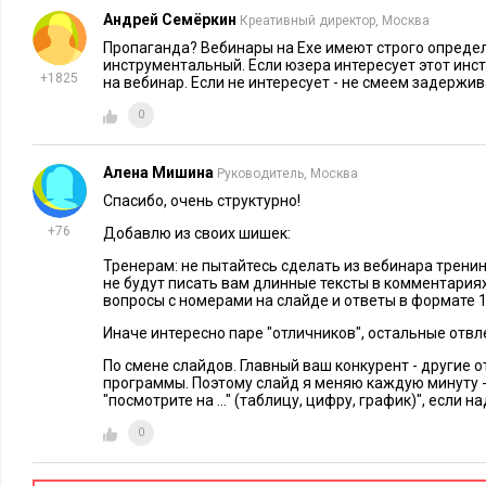
положительные отзывы, когда действительно получили на в
Андрей Семёркин
Креативный директор, Москва
инструментальное, практически полезное.
Пропаганда? Вебинары на Ехе имеют строго опреде
инструментальный. Если юзера интересует этот инс
+1825
16. Продумайте, что именно может быть продолжением 
на вебинар. Если не интересует - не смеем задержив
Приглашение на платный вебинар после успешно проведенн
0
Приглашение в группу в социальных медиа? Приглашение н
должны быть, во-первых, простыми и понятными для пользо
Алена Мишина
Руководитель, Москва
должны быть сюрпризом для организаторов вебинара: орган
Спасибо, очень структурно!
согласиться на передачу адресов. Механика должна быть про
+76
Добавлю из своих шишек:
17. Не переживайте
. Пропал звук? Погрешности изображен
Тренерам: не пытайтесь сделать из вебинара тренин
не будут писать вам длинные тексты в комментариях
Скорее всего, упала скорость в интернет-канале. Сохраняйт
вопросы с номерами на слайде и ответы в формате 1
темп речи. Если вы собирались именно в этот момент сказат
Иначе интересно паре "отличников", остальные отвл
время. Дайте организаторам возможность связаться с техпо
По смене слайдов. Главный ваш конкурент - другие 
Если же случилась фатальная авария – повторите вебинар в 
программы. Поэтому слайд я меняю каждую минуту 
Организаторы известят зрителей об этом.
"посмотрите на ..." (таблицу, цифру, график)", если 
0
18. Не реагируйте на провокации
. На бесплатных вебинар
троллей. Самый эффективный принцип во взаимодействии с