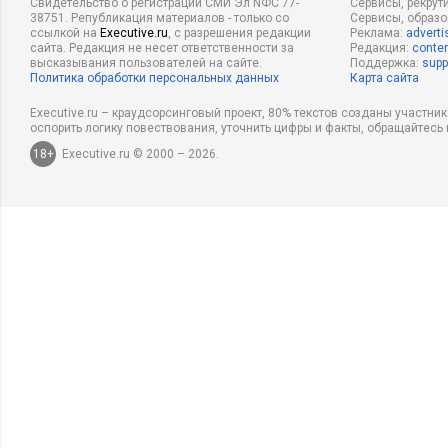
Свидетельство о регистрации СМИ Эл NФС 77-
Сервисы, рекрут
38751. Републикация материалов - только со
Сервисы, образ
ссылкой на
Executive.ru
, с разрешения редакции
Реклама:
adverti
сайта. Редакция не несет ответственности за
Редакция:
conten
высказывания пользователей на сайте.
Поддержка:
supp
Политика обработки персональных данных
Карта сайта
Executive.ru – краудсорсинговый проект, 80% текстов созданы участни
оспорить логику повествования, уточнить цифры и факты, обращайтесь 
18+
Executive.ru © 2000 – 2026.