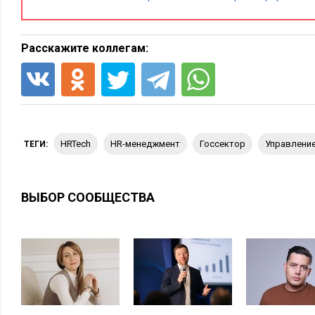
сотрудничества с поставщиком решения, нужно соблюдать 
регламенты и процедуры (а они затягивают весь процесс), м
дополнительные проверки решения на предмет безопасности
Расскажите коллегам:
законодательным требованиям и т.д. Но все это преодолим
разбирающиеся в процессе закупок, и желание обеих сторон
фактором.
В госсекторе, как и во многих других консервативных
работают люди с низким уровнем цифровой грамотно
HRTech
HR-менеджмент
госсектор
управлени
ТЕГИ:
относятся к новым технологиям: у них нет четкого по
польза, опыта использования разнообразных IT-серви
боятся, что их «заменит робот». И могут препятствов
ВЫБОР СООБЩЕСТВА
решений, саботировать их использование в ежедневно
очень важно уделить внимание работе с сотрудниками
пользоваться IT-решением, на протяжении всего проек
Например, нельзя заставить человека использовать цифров
оставляет право работникам отказаться от перехода на кадр
работодателя оформлять все документы на бумаге. Если «от