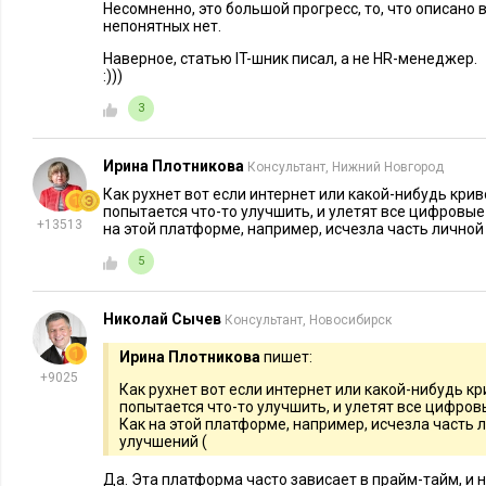
Несомненно, это большой прогресс, то, что описано 
непонятных нет.
* * *
Наверное, статью IT-шник писал, а не HR-менеджер.
Сейчас эксперименты по
использованию HR-технологий
пр
:)))
органах власти и госкорпорациях. Успешный опыт будет м
3
местным органам власти и госпредприятиям важно следить 
нововведениями, готовиться к новым форматам работы с ка
Ирина Плотникова
Консультант, Нижний Новгород
Как рухнет вот если интернет или какой-нибудь кри
Читайте также:
попытается что-то улучшить, и улетят все цифровые
+13513
на этой платформе, например, исчезла часть личной
5
Николай Сычев
Консультант, Новосибирск
Ирина Плотникова
пишет:
+9025
Как рухнет вот если интернет или какой-нибудь к
попытается что-то улучшить, и улетят все цифров
Как на этой платформе, например, исчезла часть 
улучшений (
HR-МЕНЕДЖМЕНТ
4040
0
HR-МЕНЕДЖМЕ
Да. Эта платформа часто зависает в прайм-тайм, и