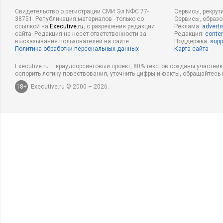
Свидетельство о регистрации СМИ Эл NФС 77-
Сервисы, рекрут
38751. Републикация материалов - только со
Сервисы, образ
ссылкой на
Executive.ru
, с разрешения редакции
Реклама:
adverti
сайта. Редакция не несет ответственности за
Редакция:
conten
высказывания пользователей на сайте.
Поддержка:
supp
Политика обработки персональных данных
Карта сайта
Executive.ru – краудсорсинговый проект, 80% текстов созданы участни
оспорить логику повествования, уточнить цифры и факты, обращайтесь 
18+
Executive.ru © 2000 – 2026.