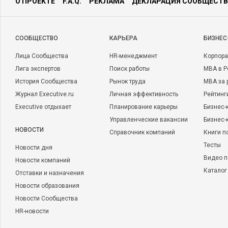
О ПРОЕКТЕ
F.A.Q.
РЕКЛАМА
ДЕКЛАРАЦИЯ СООБЩЕСТВ
CООБЩЕСТВО
КАРЬЕРА
БИЗНЕС
Лица Сообщества
HR-менеджмент
Корпора
Лига экспертов
Поиск работы
MBA в Р
История Сообщества
Рынок труда
MBA за 
Журнал Executive.ru
Личная эффективность
Рейтинг
Executive отдыхает
Планирование карьеры
Бизнес-
Управленческие вакансии
Бизнес-
НОВОСТИ
Справочник компаний
Книги п
Тесты
Новости дня
Видео п
Новости компаний
Каталог
Отставки и назначения
Новости образования
Новости Сообщества
HR-новости