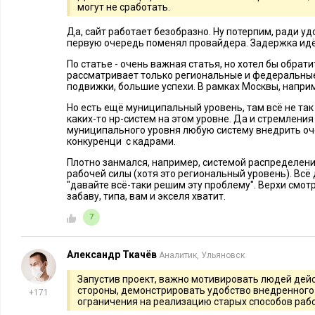
могут не сработать.
Да, сайт работает безобразно. Ну потерпим, ради уд
первую очередь поменял провайдера. Задержка идёт
По статье - очень важная статья, но хотел бы обрат
рассматривает только региональные и федеральные
подвижки, большие успехи. В рамках Москвы, напри
Но есть ещё муниципальный уровень, там всё не так 
каких-то нр-систем на этом уровне. Да и стремления
муниципального уровня любую систему внедрить оче
конкуренци с кадрами.
Плотно занмался, например, системой распределени
рабочей силы (хотя это региональный уровень). Всё 
"давайте всё-таки решим эту проблему". Верхи смотр
забаву, типа, вам и экселя хватит.
7
Александр Ткачёв
Аналитик, Ульяновск
Запустив проект, важно мотивировать людей дейс
стороны, демонстрировать удобство внедренного 
+171
ограничения на реализацию старых способов раб