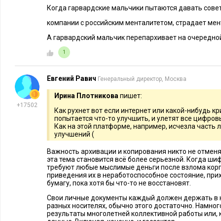
Когда гарвардские мальчики пытаются давать сове
компании с российским менталитетом, страдает мен
А гарвардский мальчик перепархивает на очередной
1
Евгений Равич
Генеральный директор, Москва
Ирина Плотникова
пишет:
+17502
Как рухнет вот если интернет или какой-нибудь к
попытается что-то улучшить, и улетят все цифров
Как на этой платформе, например, исчезла часть 
улучшений (
Важность архивации и копирования никто не отменя
эта тема становится всё более серьезной. Когда 
требуют любые мыслимые деньги после взлома корп
приведения их в неработоспособное состояние, прих
бумагу, пока хотя бы что-то не восстановят.
Свои личные документы каждый должен держать в н
разных носителях, обычно этого достаточно. Намног
результаты многолетней коллективной работы или, 