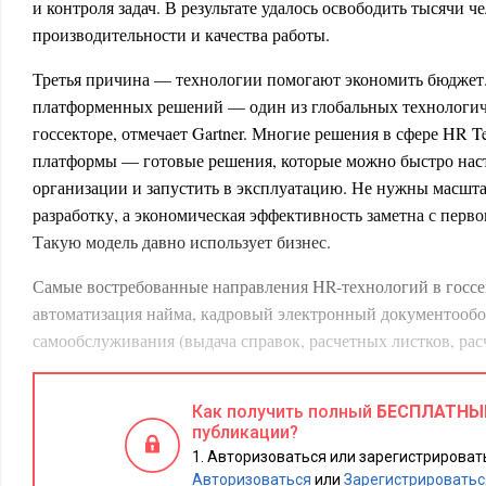
и контроля задач. В результате удалось освободить тысячи ч
производительности и качества работы.
Третья причина — технологии помогают экономить бюджет
платформенных решений — один из глобальных технологиче
госсекторе, отмечает Gartner. Многие решения в сфере HR T
платформы — готовые решения, которые можно быстро нас
организации и запустить в эксплуатацию. Не нужны масшт
разработку, а экономическая эффективность заметна с перво
Такую модель давно использует бизнес.
Самые востребованные направления HR-технологий в госсе
автоматизация найма, кадровый электронный документообо
самообслуживания (выдача справок, расчетных листков, расч
Что может пойти не так
Как получить полный
БЕСПЛАТНЫ
публикации?
Реализация проекта по автоматизации HR-процессов в госсе
Авторизоваться или зарегистрировать
чем в коммерческих компаниях: требуется больше документ
Авторизоваться
или
Зарегистрироватьс