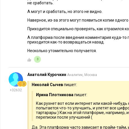
Как понять, что пришло время
Соцпакет: 
не сработать.
искать HR-менеджера
всего рабо
А могут и сработать, но этого не видно.
и мотивац
Наверное, из-за этого могут появиться копии одного
Приходится специально проверять, как отразился к
А платформа после введения комментария куда-то 
приходится как-то возвращаться назад.
Несколько утомительно получается.
3
Анатолий Курочкин
Аналитик, Москва
Николай Сычев
пишет:
+32632
Ирина Плотникова
пишет:
Как рухнет вот если интернет или какой-нибудь
попытается что-то улучшить, и улетят все циф
тартарары ) Как на этой платформе, например, 
переписки после улучшений (
Да. Эта платформа часто зависает в прайм-тайм,