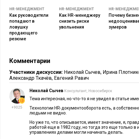
экономический эффект от реализации проекта не будет впе
HR-МЕНЕДЖМЕНТ
HR-МЕНЕДЖМЕНТ
HR-МЕНЕДЖМЕ
Как руководители
Как HR-менеджеру
Почему бизне
В случае с внедрением КЭДО особенно важно остановиться 
попадают в
снизить риски
недооценива
объяснить, что цифровые документы имеют ту же юридичес
ловушку
увольнения
зумеров
но не могут потеряться или повредиться. Стоит наглядно пр
продающего
резюме
именно будет организован новый процесс и в чем его преим
этого стоит организовать серию очных семинаров и онлайн
поставщиком решения.
Комментарии
Обязательно нужно начинать автоматизацию HR-процессов с
Участники дискуссии:
Николай Сычев
,
Ирина Плотник
можно включить от 100 до 2 тыс. человек, в зависимости от
Александр Ткачёв
,
Евгений Равич
позволит понять, с какими сложностями сталкиваются сотр
процесса, устранить их, найти аргументы для работы с воз
Николай Сычев
Консультант, Новосибирск
опыту будет проще масштабировать IT-решение на всю орг
Тема интересная, но что-то я не увидел в статье им
+9025
Технологии HR-документооборота есть, а собственн
Запустив проект, важно мотивировать людей действовать п
людьми не видно.
демонстрировать удобство внедренного процесса, с другой 
Но уже то, что описывается, имеет значение, я, прав
реализацию старых способов работы. В случае с КЭДО, напр
работой еще в 1982 году, но тогда это еще только в
управлениях делами могли начинать делать.
присылать фотографии заявлений по электронной почте.