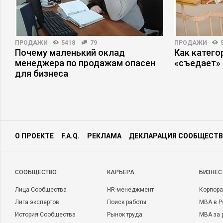
ПРОДАЖИ
5418
79
ПРОДАЖИ
Почему маленький оклад
Как катег
менеджера по продажам опасен
«съедает»
для бизнеса
О ПРОЕКТЕ
F.A.Q.
РЕКЛАМА
ДЕКЛАРАЦИЯ СООБЩЕСТВ
CООБЩЕСТВО
КАРЬЕРА
БИЗНЕС
Лица Сообщества
HR-менеджмент
Корпора
Лига экспертов
Поиск работы
MBA в Р
История Сообщества
Рынок труда
MBA за 