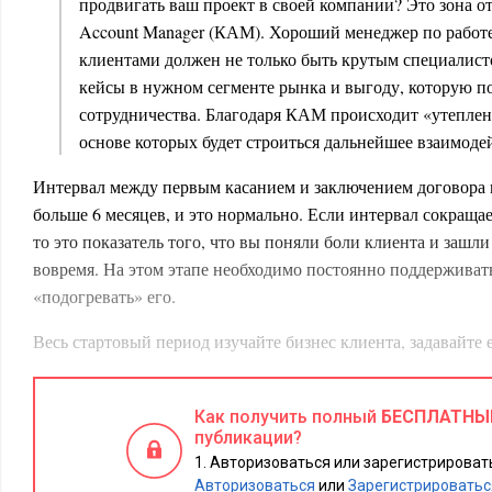
продвигать ваш проект в своей компании? Это зона о
Account Manager (КАМ). Хороший менеджер по работ
клиентами должен не только быть крутым специалисто
кейсы в нужном сегменте рынка и выгоду, которую по
сотрудничества. Благодаря КАМ происходит «утеплен
основе которых будет строиться дальнейшее взаимоде
Интервал между первым касанием и заключением договора 
больше 6 месяцев, и это нормально. Если интервал сокращае
то это показатель того, что вы поняли боли клиента и зашли
вовремя. На этом этапе необходимо постоянно поддерживать
«подогревать» его.
Весь стартовый период изучайте бизнес клиента, задавайте
раскрывающие вопросы. Например,
«Если бы у вас было эт
легче?»
, — то есть вопросы, призванные сформировать у кл
Как получить полный
БЕСПЛАТНЫ
менять и начинать тестировать ваше решение для развития с
публикации?
договор будет заключен только через полгода, постоянно «в
Авторизоваться или зарегистрировать
сотрудников, с которыми удалось найти общий язык: пригл
Авторизоваться
или
Зарегистрироватьс