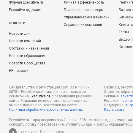
Журнал Executive.ru
Личная эффективность
Рейтинг
Executive отдыхает
Планирование карьеры
Бизнес-
Управленческие вакансии
Бизнес-
НОВОСТИ
Справочник компаний
Книги п
Тесты
Новости дня
Видео п
Новости компаний
Каталог
Отставки и назначения
Новости образования
Новости Сообщества
HR-новости
Свидетельство о регистрации СМИ Эл NФС 77-
Сервисы, рекрут
38751. Републикация материалов - только со
Сервисы, образ
ссылкой на
Executive.ru
, с разрешения редакции
Реклама:
adverti
сайта. Редакция не несет ответственности за
Редакция:
conten
высказывания пользователей на сайте.
Поддержка:
supp
Политика обработки персональных данных
Карта сайта
Executive.ru – краудсорсинговый проект, 80% текстов созданы участни
оспорить логику повествования, уточнить цифры и факты, обращайтесь 
18+
Executive.ru © 2000 – 2026.