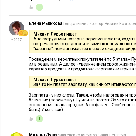
6
Елена Рыжкова
Генеральный директор, Нижний Новгород
Михаил Лурье
пишет:
А те сотрудники, которые переписываются, ходят 
+9057
встречаются с представителями потенциального 
"касания", чем занимаются в своей ежедневной д
Проведением вероятных покупателей по 5 этапам П
их в реальных. А далее - увеличением срока жизненн
характер продукта и продуктово-торговая-матрица
Михаил Лурье
пишет:
За что им платят зарплату, как они отчитываются
Зарплата - у них слезы. Такая, чтобы налоговая и п
бонусные (переменку). Ну или не платят. За что отчи
выполнение плана продаж. А по факту ... Особенно с
быть) У кого как)
1
Михаил Лурье
Инженер-конструктор, Санкт-Петербург