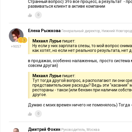
Странный вопрос) Это все процесс, а результат - п
развиваться клиент в активе компании
0
Елена Рыжкова
Генеральный директор, Нижний Новгород
Михаил Лурье
пишет:
Ну если у них зарплата слезы, то мой вопрос сним
+9057
как хотят, но если нет реального результата, нет д
в продажах, особенно налаженных, просто система
совсем другая)
Михаил Лурье
пишет:
Тут тогда другой вопрос, а располагают ли они ср
представительские расходы? Ведь эти "касания" мо
рестораны - такси (или бензин при наличии собстве
другое.
Думаю с моих времен ничего не поменялось) Тогда -
0
Дмитрий Фокин
Руководитель, Москва