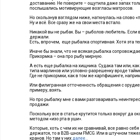
доставанию. Не поверите – ощутила даже запах толь
послышались мотивирующие возгласы матросов.
Но скользнув взглядом ниже, наткнулась на слово «
Ну и всё. Все сразу же на свои места встало.
Никакой вы не рыбак. Вы – рыболов-любитель. Если 
держали.
Есть, впрочем, еще рыбалка спортивная. Хотя эта те
Иначе бы знали, что не всякая рыбалка сопровождае
Прикормка – она про рыбу мирную.
А есть еще рыбалка на хищника. Судака там или, как
типа марлинов или условно-разрешенку вроде тайме
Где не прикормки, как в том же карпфишинге, наприме
Или филигранная отточенность обращения с орудием 
примеру, взять.
Но про рыбалку мне с вами разговаривать неинтересн
продажи.
Поскольку все в статье крутится только вокруг да 
методом «изо рта в уши».
Которые, хоть с чем их ни сравнивай, все равно себя
держатся, то в В2В-шном FMCG. Или в штучном тяж
кранов. Но там у них
далее…