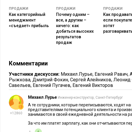
вопросы о проблемах и их последствиях. Последний бло
ПРОДАЖИ
ПРОДАЖИ
ПРОДАЖИ
преимущества вашего решения. Методология SPIN основ
Как категорийный
Почему одним –
Как продавать
и клиент может быть не готов делиться с вами информац
менеджмент
все, а другим –
если покупате
Challenger (Insight Selling)
. Применяя эту методологию, 
«съедает» прибыль
ничего: как
хотят
добиться высоких
разговариват
решении, а рассуждаете о проблеме и плавно подводите 
результатов
выводу о связи проблемы и продукта. Эту модель продаж
продаж
клиент не до конца понимает, какую именно его боль вы
продуктом.
Комментарии
Есть и другие модели продаж, но любая из них будет лишь 
адаптировать под своего клиента.
Участники дискуссии:
Михаил Лурье
,
Евгений Равич
,
Рыжкова
,
Дмитрий Фокин
,
Сергей Алейников
,
Леонид 
Савельев
,
Евгений Пугачев
,
Евгений Викторов
На этапе продаж со стороны клиента формируется сво
разных отделов, каждый из которых преследует свои ц
Михаил Лурье
Инженер-конструктор, Санкт-Петербург
заинтересованы в продукте. Выясните, кто именно буд
А те сотрудники, которые переписываются, ходят на
переговорах, соберите информацию об этих людях. Э
представителями потенциального клиента и произво
+12860
занимаются в своей ежедневной деятельности на р
больше расположить клиента к себе, затронув не тол
вопросы, но и личные темы.
За что им платят зарплату, как они отчитываются п
6