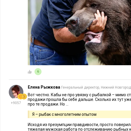
ЛИЧНАЯ ЭФФЕКТИВНОСТЬ
28175
108
ПРОДАЖИ
4 принципа из альпинизма,
Как метод
которые помогут достичь бизнес-
помогают 
вершин
продуктов
6
Елена Рыжкова
Генеральный директор, Нижний Новгород
Вот честно. Кабы не про увязку с рыбалкой – мимо с
продажи прошла бы себе дальше. Сколько их тут уже
+9057
про те продажи. Но …
Я – рыбак с многолетним опытом
Исходя из презумпции правдивости, просто поверил
тяжелая мужская работа по отслеживанию рыбных ко