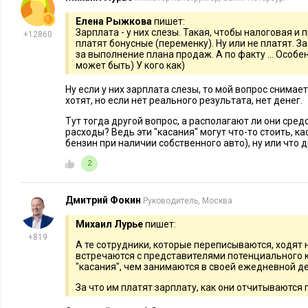
Елена Рыжкова
пишет:
Зарплата - у них слезы. Такая, чтобы налоговая и
+12860
платят бонусные (переменку). Ну или не платят. За
за выполнение плана продаж. А по факту ... Особен
может быть) У кого как)
Ну если у них зарплата слезы, то мой вопрос снимае
хотят, но если нет реального результата, нет денег.
Тут тогда другой вопрос, а располагают ли они сре
расходы? Ведь эти "касания" могут что-то стоить, ка
бензин при наличии собственного авто), ну или что д
2
Дмитрий Фокин
Руководитель, Москва
Михаил Лурье
пишет:
+819
А те сотрудники, которые переписываются, ходят 
встречаются с представителями потенциального 
"касания", чем занимаются в своей ежедневной д
За что им платят зарплату, как они отчитываются