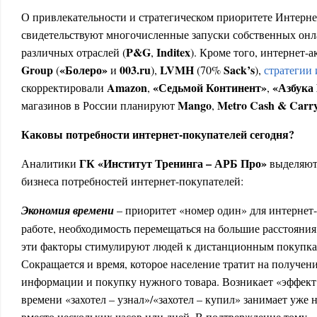
О привлекательности и стратегическом приоритете Интерне
свидетельствуют многочисленные запуски собственных онл
P&G
Inditex
различных отраслей (
,
). Кроме того, интернет
Group
«Болеро»
003.ru
LVMH
Sack’s
(
и
),
(70%
),
стратегии
Amazon
«Седьмой Континент»
«Азбука
скорректировали
,
,
Mango
Metro Cash & Carr
магазинов в России планируют
,
Каковы потребности интернет-покупателей сегодня?
ГК «Институт Тренинга – АРБ Про»
Аналитики
выделяют 
бизнеса потребностей интернет-покупателей:
Экономия времени
– приоритет «номер один» для интернет-
работе, необходимость перемещаться на большие расстояния,
эти факторы стимулируют людей к дистанционным покупкам
Сокращается и время, которое население тратит на получе
информации и покупку нужного товара. Возникает «эффект ju
времени «захотел – узнал»/«захотел – купил» занимает уже 
вместо нескольких часов или дней. В подтверждение тому 