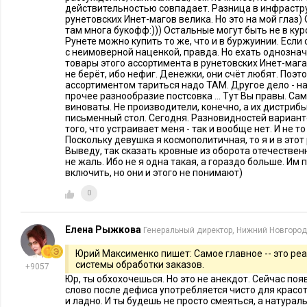
действительностью совпадает. Разница в инфрастр
направлена на анализ соответствия интернет-магазина не 
рунетовских Инет-магов велика. Но это на мой глаз)
там многа букофф:))) Остальные могут быть не в курс
безопасности, но и потребительскому комфорту. Один из на
Рунете можно купить то же, что и в буржуинии. Если 
Euro-Label
– оценивает актуальность, параметризованность
с неимоверной наценкой, правда. Но ехать однознач
товары этого ассортимента в рунетовских Инет-маг
законодательству предоставляемой интернет-магазином ин
не берёт, ибо нефиг. Денежки, они счёт любят. Поэ
ассортиментом тариться надо ТАМ. Другое дело - на
Правило третье: придерживаться мультиканальной стр
прочее разнообразие постсовка ... Тут Вы правы. Са
виноваты. Не производители, конечно, а их дистрибь
продаж
письменный стол. Сегодня. Разновидностей варианто
того, что устраивает меня - так и вообще нет. И не т
Поскольку девушка я космополитичная, то я и в этот
Непрерывная коммуникация с целевой клиентской группой 
Выведу, так сказать кровные из оборота отечественн
посетителей – неотъемлемая составляющая роста выручки и
не жаль. Ибо не я одна такая, а гораздо больше. Им 
включить, но они и этого не понимают)
Продвижение интернет-магазина требует много времени и 
финансовых). Почему это важно? В мире копируется и заимс
0
продукт), кроме бренда и его места
в сознании потребителя. Задача интернет-магазина – сфор
Елена Рыжкова
Генеральный директор, Нижний Новгород
посещения. Ключ к привлечению посетителей и увеличению
Юрий Максименко пишет: Самое главное -- это реа
посетителей в покупателей) – разнообразие каналов комму
системы обработки заказов.
+9057
клиентами с первого дня работы интернет-магазина и до его
Юр, ты обхохочешься. Но это не анекдот. Сейчас поя
слово после дефиса употребляется чисто для красоты
и ладно. И ты будешь не просто смеяться, а натураль