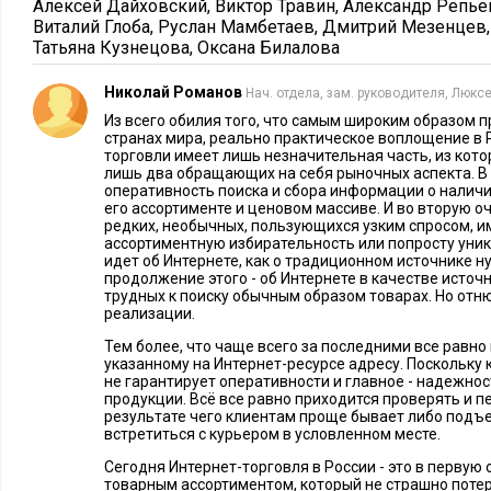
(оборачиваемость товара) и выгодными (прибыльность инте
Алексей Дайховский
,
Виктор Травин
,
Александр Репье
Виталий Глоба
,
Руслан Мамбетаев
,
Дмитрий Мезенцев
Татьяна Кузнецова
,
Оксана Билалова
Интернет можно охарактеризовать как площадку «мобильно
позволяющую потребителю мгновенно переключаться на пр
Николай Романов
Нач. отдела, зам. руководителя, Люкс
Потерять покупателя в Интернете можно гораздо быстрее, че
Из всего обилия того, что самым широким образом 
пришел пешком. На основе анализа практик крупнейших ин
странах мира, реально практическое воплощение в 
торговли имеет лишь незначительная часть, из кото
Top 500 Internet Retailers
выделяются
лишь два обращающих на себя рыночных аспекта. В 
пять ключевых правил, выполнение которых повышает вероя
оперативность поиска и сбора информации о наличии
его ассортименте и ценовом массиве. И во вторую оч
магазина.
редких, необычных, пользующихся узким спросом, 
ассортиментную избирательность или попросту уника
Правило первое: представлять контрастный ассортимент
идет об Интернете, как о традиционном источнике н
продолжение этого - об Интернете в качестве источ
трудных к поиску обычным образом товарах. Но отню
Одно из преимуществ интернет-ритейла перед офлайн-торг
реализации.
ассортиментной матрицы. Интернет-ритейлер может вводит
Тем более, что чаще всего за последними все равно
SKU (Stock Keeping Unit – номенклатурная позиция) и кате
указанному на Интернет-ресурсе адресу. Поскольку 
не гарантирует оперативности и главное - надежнос
матрицу благодаря тому, что онлайн-магазин не имеет огр
продукции. Всё все равно приходится проверять и п
площадь и в нем можно разместить сколь угодно много това
результате чего клиентам проще бывает либо подъех
встретиться с курьером в условленном месте.
Если вы хотите создать непрерывно растущий бизнес, вам 
Сегодня Интернет-торговля в России - это в первую
товарным ассортиментом, который не страшно потер
доказывать, что ваше предложение особенное. Например, по