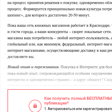
на процесс принятия решения о покупке, одновременно обле
процесс. Формируется принципиально новая культура потр
шопинг», для которого достаточно 20-50 минут.
Пока ваша сеть книжных магазинов работает в Краснодаре, 
и гости города, а ваши конкуренты – скорее локальные сети
магазина ваш потребитель – любой интернет-пользователь, 
глобальный или, как минимум, федеральный, интернет-мага
интернет-магазинами, осуществляющими доставку в ваш рег
доставляете вы.
Новый опыт и переживания.
Покупка в Интернете для бол
пока новый опыт, сопровождающийся особыми ощущениям
интересно и одновременно страшно – а вдруг обманут? Скоро
развитых странах, интернет-покупки станут регулярным про
элемент планирования. Для этого в российском интернет-р
Утк
удобные для покупателя решения. Такой пример есть – «
Как получить полный
БЕСПЛАТНЫ
публикации?
заранее формируют корзину продуктов и забирают ее сами 
Авторизоваться или зарегистрировать
Auch
доставки в удобное для них время. Западный пример –