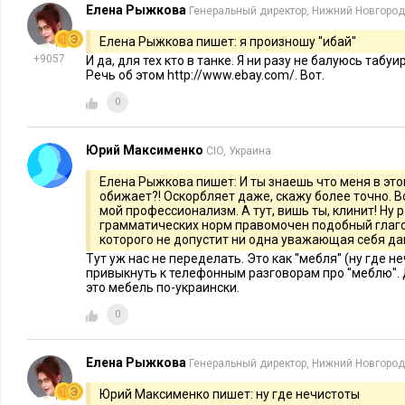
Елена Рыжкова
Генеральный директор, Нижний Новгород
непосредственно квалифицированным штатным персоналом
интернет-магазина.
Елена Рыжкова пишет: я произношу ''ибай''
+9057
И да, для тех кто в танке. Я ни разу не балуюсь табу
В основе эффективной деятельности и непрерывного развит
Речь об этом http://www.ebay.com/. Вот.
0
Компетенции руководителей в предметной области:
знан
факторов успеха.
Юрий Максименко
CIO, Украина
Компетенции руководителей в интернет-ритейле:
знание
Елена Рыжкова пишет: И ты знаешь что меня в эт
канала продвижения и коммуникации с потребителем, пони
обижает?! Оскорбляет даже, скажу более точно. 
мой профессионализм. А тут, вишь ты, клинит! Ну р
в Интернете, технического устройства сайта и факторов усп
грамматических норм правомочен подобный глаго
которого не допустит ни одна уважающая себя да
Корректная юридическая регистрация
определяет долголе
Тут уж нас не переделать. Это как ''мебля'' (ну где н
привыкнуть к телефонным разговорам про ''меблю''. Дл
интернет-магазин, как и любой другой коммерческий и неко
это мебель по-украински.
физическое лицо (например, друга), а на юридическое, проп
0
заинтересованных сторон: на какое лицо оформляется домен,
Работающие стандарты деятельности и функционал сот
Елена Рыжкова
Генеральный директор, Нижний Новгород
Юрий Максименко пишет: ну где нечистоты
Вне зависимости от масштаба, его географии или организа