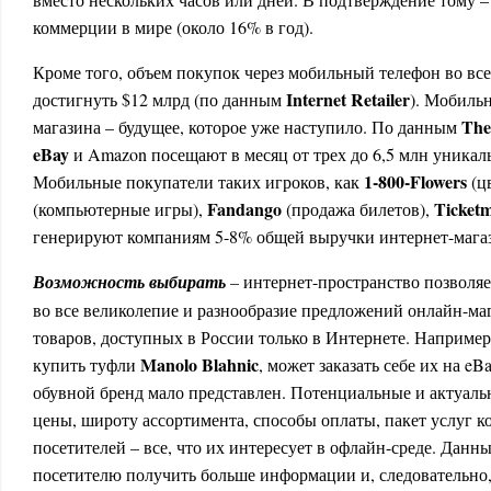
коммерции в мире (около 16% в год).
Кроме того, объем покупок через мобильный телефон во все
Internet Retailer
достигнуть $12 млрд (по данным
). Мобильн
The
магазина – будущее, которое уже наступило. По данным
eBay
и Amazon посещают в месяц от трех до 6,5 млн уникал
1-800-Flowers
Мобильные покупатели таких игроков, как
(ц
Fandango
Ticketm
(компьютерные игры),
(продажа билетов),
генерируют компаниям 5-8% общей выручки интернет-мага
Возможность выбирать
–
интернет-пространство позволяе
во все великолепие и разнообразие предложений онлайн-маг
товаров, доступных в России только в Интернете. Наприме
Manolo Blahnic
купить туфли
, может заказать себе их на eBa
обувной бренд мало представлен. Потенциальные и актуаль
цены, широту ассортимента, способы оплаты, пакет услуг 
посетителей – все, что их интересует в офлайн-среде. Данн
посетителю получить больше информации и, следовательно,