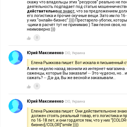
Если компания сидит только на так называемом «оплачивае
скажу что владельцы этих ''ресурсов'' реально не по
и контекстной рекламе), значит, она идет по пути пассивных
деятельность подпадает под статью мошенничество
действительно
не знают
, что за предложением дол
посетители интернет-магазина пришли с уже сформированн
его логистика и прочие скучные вещи. Зато им по 16-1
у них ''онлайн-бизнес'':)))) Престарело-убогих, кото
посмотреть или купить. А политика продаж любого бизнеса
-щики в расчёт тут не принимаю:) Там песня своя, н
предлагайте товар, а не ждите, пока о нем кто-то спросит.
неимоверно:)))
0
У крупнейших интернет-магазинов мира насчитывается до 
трафика, то есть в интернет-магазины лидеров рынка посети
Юрий Максименко
CIO, Украина
поисковых систем. Более того, на долю поисковых систем п
посетителей. Партнерские ресурсы приводят 5% посетителе
Елена Рыжкова пишет: Вот искала я письменный ст
электронные рассылки, которые делает интернет-магазин – 
А мне неделю назад звонили из интернет-магазина. 
саженцы, которые Вы заказали! -- Это чудесно, но...
порталы – около 7%. Задача службы маркетинга и продвиже
сажать? -- Да-да, Вы же весной и заказывали...
каналов коммуникации с клиентом, инициировать посещени
0
ваш товар в те моменты, когда посетитель даже не думает о 
Правило четвертое: доставка не должна вызывать напря
Юрий Максименко
CIO, Украина
Елена Рыжкова пишет: Они действительноне знаю
Здесь хотелось бы остановиться на двух моментах.
должен стоять реальный товар, его логистика и п
по 16-18 лет, и они гордятся тем, что у них ''[COLO
Первый
– выбор способа доставки. Условия и широта способ
бизнес[/COLOR]''smile:))))