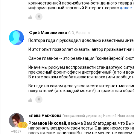
количественной переизбыточности данного товара н
интерактивные персонализированные сервисы на сайте инте
информационный торговый Интернет-сервис
далее
вовлекающие посетителя в процесс создания товара (в онла
0
CafePress
подарков
пользователь может создать дизайн оде
комнаты, смоделировав трехмерную модель, выбрав отделоч
Юрий Максименко
CIO, Украина
H&M
предлагает виртуальную примерочную и т.п.).
Полтора года я руководил довольно известным инт
Правило второе: позаботиться о комфорте пользователей
И этот опыт позволяет сказать: автор призывает начи
Самое главное -- это реализация ''конвейерной'' сис
Анализ многих российских интернет-магазинов показывает, 
Иначе мы рискуем воспроизвести стандартную ситу
покидающих интернет-магазин в течение первой минуты, мо
прекрасный фронт-офис и дистрофичный (а то и вовс
есть на этапе «вхождения» на сайт происходят наибольшие 
В итоге заказы обрабатываются плохо (или вообще 
некоторых интернет-магазинах в 2008-2009 годах наблюдал
Вот где на самом деле узкое место интернет-магази
просмотров: учащались ситуации, когда люди, попав на сай
покупателей (это каждый может!), а грамотная обра
одной-двух страниц.
0
Задача коммуникационной стратегии и стандартов юзабилит
Елена Рыжкова
Генеральный директор, Нижний Новгород
удержание и стабилизация посетителей на сайте за счет вов
Романов Николай,
весьма Вам благодарна, что Вы 
посетителям контрастных сервисов. В странах ЕС, наприме
наполнять воздухом свои посты. Однако несмотря н
+9057
специализирующиеся на сертификации интернет-магазинов
рассуждение, написали Вы, тем не менее, не совсем 