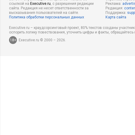
ссылкой на
Executive.ru
, с разрешения редакции
Реклама:
adverti
сайта. Редакция не несет ответственности за
Редакция:
conten
Джима Коллинза
Команда
. Здесь уместно процитировать
, 
высказывания пользователей на сайте.
Поддержка:
supp
Политика обработки персональных данных
Карта сайта
хорошего к великому»
: «Руководители великих компаний не 
плыть, чтобы потом подобрать людей под выбранное направ
Executive.ru – краудсорсинговый проект, 80% текстов созданы участни
оспорить логику повествования, уточнить цифры и факты, обращайтесь 
удостоверялись, что все нужные люди на борту (а все ненужн
18+
Executive.ru © 2000 – 2026.
потом решали, куда же им плыть».
Вопрос, стоит ли выходить в Интернет или нет, уже давно н
будет зависеть от выбора и последовательной реализации ст
бизнес-модели стратегия развития интернет-магазина будет
существующую в компании, либо будет разработана заново, 
самостоятельный бизнес.
Источник фото: Freeimages.com