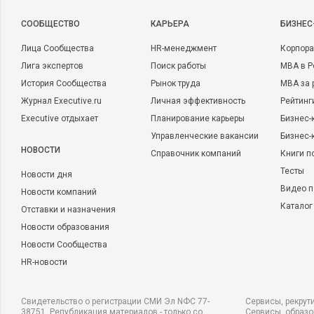
политику продвижения мультиканальной (существует как м
продвижения и продаж)?
CООБЩЕСТВО
КАРЬЕРА
БИЗНЕС
Лица Сообщества
HR-менеджмент
Корпора
Удобство
. Легко ли посетитель ориентируется на сайте, не
Лига экспертов
Поиск работы
MBA в Р
при выполнении всех операций и работа с интернет-магази
История Сообщества
Рынок труда
MBA за 
удовлетворение, положительные эмоции? Детально проана
Журнал Executive.ru
Личная эффективность
Рейтинг
интернет-магазина:
Executive отдыхает
Планирование карьеры
Бизнес-
- технические настройки сайта (наличие прямого доменного
Управленческие вакансии
Бизнес-
сайта, навигация, информативность: актуальность и качест
НОВОСТИ
Справочник компаний
Книги п
товарах, число языковых пространств, качество фотографий
Тесты
Новости дня
т.п.);
Видео п
Новости компаний
Каталог
Отставки и назначения
- портфель сервисов
,
предоставляемых интернет-магазином 
Новости образования
способов оплаты, наличие вариантов доставки товара и ра
Новости Сообщества
коммуникации с консультантом интернет-магазина, возможнос
HR-новости
Доставка
. Как быстро вы доставляете заказ и насколько ка
Какой процент рекламаций на работу вашего интернет-магаз
Свидетельство о регистрации СМИ Эл NФС 77-
Сервисы, рекрут
сколько вы теряете на сбоях?
38751. Републикация материалов - только со
Сервисы, образ