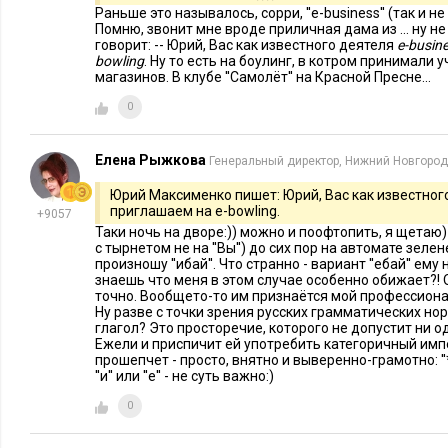
Раньше это называлось, сорри, ''e-business'' (так и 
важнейших критериев выбора пользователем интернет-мага
Помню, звонит мне вроде приличная дама из ... ну не
аудиторию ЕС и США больше беспокоит безопасность перс
говорит: -- Юрий, Вас как известного деятеля
e-busin
bowling
. Ну то есть на боулинг, в котром принимали 
данных, то 80% российских пользователей озабочены качест
магазинов. В клубе ''Самолёт'' на Красной Пресне...
возможностью возврата.
0
Второй
– сама доставка. Максимальное удовлетворение пок
покупки возникает в процессе корректной и своевременной
Елена Рыжкова
Генеральный директор, Нижний Новгород
привозят именно то, что он заказывал, товар качественный 
Юрий Максименко пишет: Юрий, Вас как известного
время. Организуйте собственную службу, как это сделали ам
приглашаем на e-bowling.
+9057
российский «Утконос», доставляйте с помощью аутсорсинга
Таки ночь на дворе:)) можно и поофтопить, я щетаю)
с тырнетом не на ''Вы'') до сих пор на автомате зеле
крупнейших интернет-магазинов рейтинга Top 500 Internet Re
произношу ''ибай''. Что странно - вариант ''ебай'' ему
знаешь что меня в этом случае особенно обижает?!
или бесплатно, главное – доставка не должна вызывать нап
точно. Вообщето-то им признаётся мой профессионали
Ну разве с точки зрения русских грамматических н
Правило пятое: команда
глагол? Это просторечие, которого не допустит ни 
Ежели и приспичит ей употребить категоричный импе
прошепчет - просто, внятно и выверенно-грамотно: ''**
Организация деятельности интернет-магазина предполагает
''и'' или ''е'' - не суть важно:)
сотрудников. Несмотря на то, что часть процессов может б
0
организациям (аутсорсинг), часть осуществляться сезонным
автоматизирована, большая часть деятельности интернет-ма