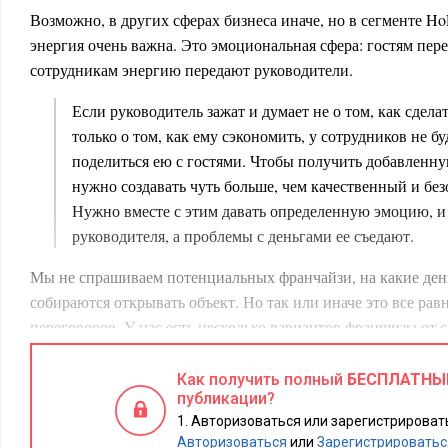
Возможно, в других сферах бизнеса иначе, но в сегменте 
энергия очень важна. Это эмоциональная сфера: гостям пер
сотрудникам энергию передают руководители.
Если руководитель зажат и думает не о том, как сдела
только о том, как ему сэкономить, у сотрудников не б
поделиться ею с гостями. Чтобы получить добавленну
нужно создавать чуть больше, чем качественный и бе
Нужно вместе с этим давать определенную эмоцию, и 
руководителя, а проблемы с деньгами ее съедают.
Мы не спрашиваем потенциальных франчайзи, на какие день
собираются открывать объект. Но так или иначе это все рав
переговоров. У нас есть несколько вариантов франшизы от с
руб.) до бюджетного формата (2 млн руб.). Когда приходит
интересуется стоимостью и оценивает, достаточно ли у него 
Как получить полный
БЕСПЛАТНЫ
публикации?
какой именно суммой располагает.
Авторизоваться или зарегистрировать
Сценарий: когда денег не хватает
Авторизоваться
или
Зарегистрироватьс