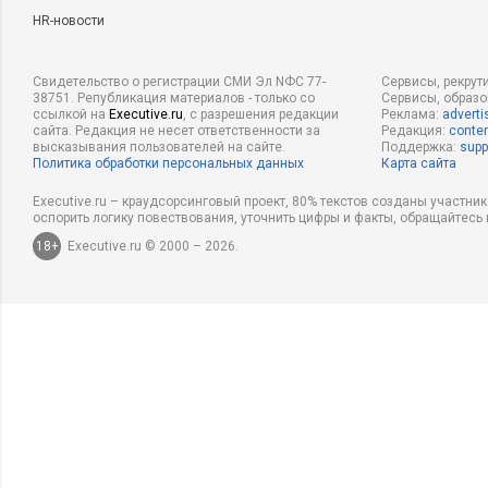
HR-новости
Свидетельство о регистрации СМИ Эл NФС 77-
Сервисы, рекрут
38751. Републикация материалов - только со
Сервисы, образ
ссылкой на
Executive.ru
, с разрешения редакции
Реклама:
adverti
сайта. Редакция не несет ответственности за
Редакция:
conten
высказывания пользователей на сайте.
Поддержка:
supp
Политика обработки персональных данных
Карта сайта
Executive.ru – краудсорсинговый проект, 80% текстов созданы участни
оспорить логику повествования, уточнить цифры и факты, обращайтесь 
ТЕСТЫ
6333
КОРПОРАТИВНАЯ ПРАКТИКА
6127
0
Насколько
10 простых шагов для тех, кто
18+
Executive.ru © 2000 – 2026.
свой бизне
хочет запустить сеть автокофеен