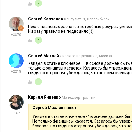
2
гастромаркете. И нам предложили зайти в еще один г
проекта говорил, что надо просто взять и перенести п
Сергей Корчанов
Консультант, Новосибирск
гастромаркет умирает, а другой более перспективный.
После плановых расчетов потребные ресурсы умножаю
подумал:
«Деньги у меня есть, почему бы не открыть 
Ни разу правило не подводило )))
+3870
Это будет эффект масштаба»
. В итоге это решение
3
провальным и привело к убыткам. Один объект ушел в
начался с минуса. Когда мы наконец-то закрыли первы
Сергей Махлай
Директор по развитию, Москва
перетекли во второй. Оказалось, что для рынка два та
Увидел в статье ключевое - " в основе должен быть
слишком много.
только франшизы касается. Казалось бы утвержден
+2218
глядя по сторонам, убеждаюсь, что не всем очевидн
Цена этой ошибки — около 5 млн руб. Если бы у меня на то
3
средств и кредитного лимита, я бы действовал более остор
средства кажутся «легкими». Думаешь: «Сейчас возьму, зар
Кирилл Яниенко
Менеджер, Грозный
отдам». Но когда приходит время отдавать, это всегда очен
начинать с малого, строить бизнес на свои.
Сергей Махлай
пишет:
+167
Увидел в статье ключевое - " в основе должен бы
Что делать, если бюджет ограничен
Не только франшизы касается. Казалось бы утве
базовое, но глядя по сторонам, убеждаюсь, что н