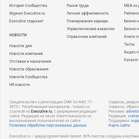
История Сообщества
Рынок труда
MBA за 
Журнал Executive.ru
Личная эффективность
Рейтинг
Executive отдыхает
Планирование карьеры
Бизнес-
Управленческие вакансии
Бизнес-
НОВОСТИ
Справочник компаний
Книги п
Тесты
Новости дня
Видео п
Новости компаний
Каталог
Отставки и назначения
Новости образования
Новости Сообщества
HR-новости
Свидетельство о регистрации СМИ Эл NФС 77-
Сервисы, рекрут
38751. Републикация материалов - только со
Сервисы, образ
ссылкой на
Executive.ru
, с разрешения редакции
Реклама:
adverti
сайта. Редакция не несет ответственности за
Редакция:
conten
высказывания пользователей на сайте.
Поддержка:
supp
Политика обработки персональных данных
Карта сайта
Executive.ru – краудсорсинговый проект, 80% текстов созданы участни