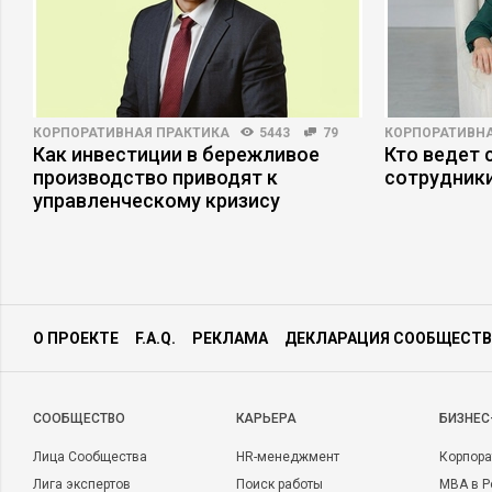
КОРПОРАТИВНАЯ ПРАКТИКА
5443
79
КОРПОРАТИВНА
Как инвестиции в бережливое
Кто ведет 
производство приводят к
сотрудники
управленческому кризису
О ПРОЕКТЕ
F.A.Q.
РЕКЛАМА
ДЕКЛАРАЦИЯ СООБЩЕСТВ
CООБЩЕСТВО
КАРЬЕРА
БИЗНЕС
Лица Сообщества
HR-менеджмент
Корпора
Лига экспертов
Поиск работы
MBA в Р