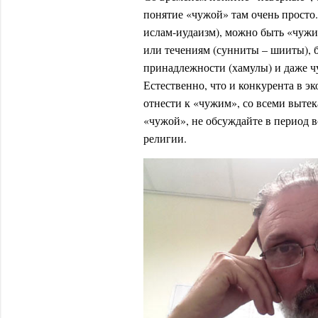
понятие «чужой» там очень просто
ислам-иудаизм), можно быть «чужим
или течениям (сунниты – шииты),
принадлежности (хамулы) и даже ч
Естественно, что и конкурента в э
отнести к «чужим», со всеми выте
«чужой», не обсуждайте в период 
религии.