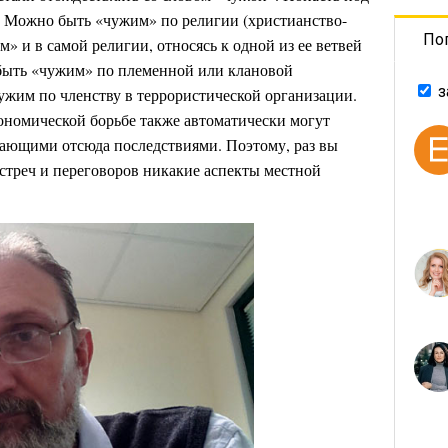
. Можно быть «чужим» по религии (христианство-
По
» и в самой религии, относясь к одной из ее ветвей
 быть «чужим» по племенной или клановой
з
ужим по членству в террористической организации.
кономической борьбе также автоматически могут
кающими отсюда последствиями. Поэтому, раз вы
встреч и переговоров никакие аспекты местной