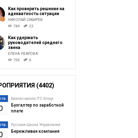
Как проверить решение на
адекватность ситуации
НИКОЛАЙ СИБИРЕВ
789
23
Как удержать
руководителей среднего
звена
ЕЛЕНА УВАРОВА
705
6
РОПРИЯТИЯ (4402)
ста
Бизнес-школа ITC Group
Бухгалтер по заработной
0
плате
ста
Русская Школа Управления
Бережливая компания
0