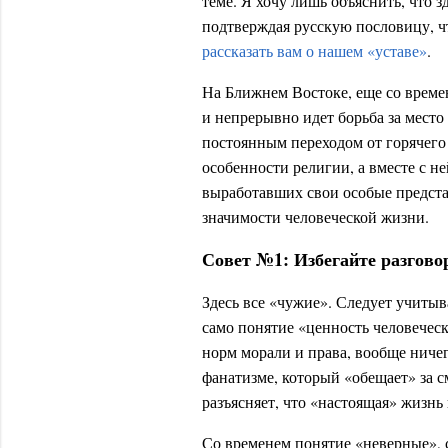
теме. Я хочу лишь объяснить, что зд
подтверждая русскую пословицу, чт
рассказать вам о нашем «уставе»
.
На Ближнем Востоке, еще со време
и непрерывно идет борьба за место
постоянным переходом от горячего
особенности религии, а вместе с н
выработавших свои особые предста
значимости человеческой жизни.
Совет №1: Избегайте разгово
Здесь все «чужие». Следует учитыв
само понятие «ценность человечес
норм морали и права, вообще ничег
фанатизме, который «обещает» за с
разъясняет, что «настоящая» жизнь 
Со временем понятие «неверные», 