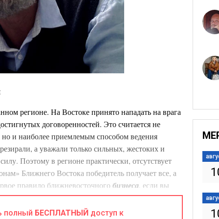
и
анном регионе. На Востоке принято нападать на врага
достигнутых договоренностей. Это считается не
МЕ
, но и наиболее приемлемым способом ведения
резирали, а уважали только сильных, жестоких и
авгу
силу. Поэтому в регионе практически, отсутствует
1
онам» Ближнего Востока победитель получает все, а
ервое правило ближневосточного
бизнеса
, если вы
обязательно кинут. Поэтому всегда и любыми
авгу
полнения всех своих требований. Любая уступка
1
ь полный
БЕСПЛАТНЫЙ
доступ к