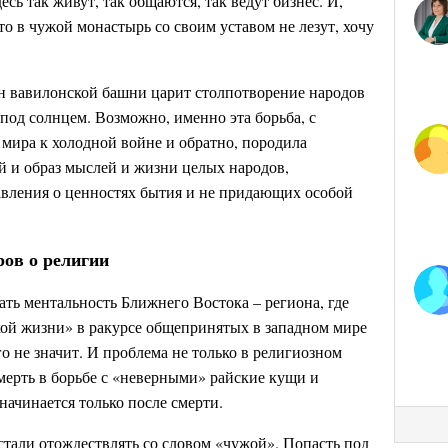
есь так живут, так общаются, так ведут бизнес. И,
о в чужой монастырь со своим уставом не лезут, хочу
н вавилонской башни царит столпотворение народов
 под солнцем. Возможно, именно эта борьба, с
 мира к холодной войне и обратно, породила
ей и образ мыслей и жизни целых народов,
вления о ценностях бытия и не придающих особой
ров о религии
ать ментальность Ближнего Востока – региона, где
кой жизни» в ракурсе общепринятых в западном мире
о не значит. И проблема не только в религиозном
мерть в борьбе с «неверными» райские кущи и
начинается только после смерти.
стали отождествлять со словом «чужой». Попасть под