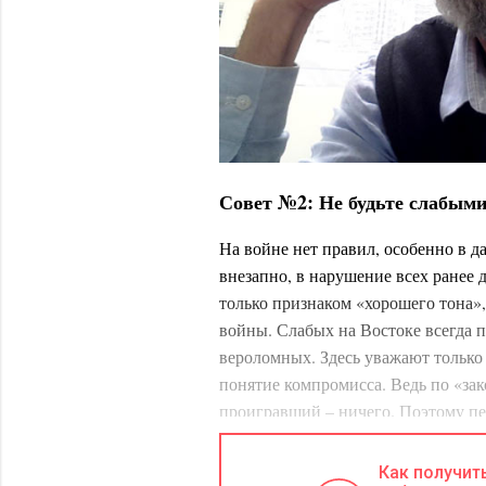
Совет №2: Не будьте слабым
На войне нет правил, особенно в д
внезапно, в нарушение всех ранее 
только признаком «хорошего тона»
войны. Слабых на Востоке всегда п
вероломных. Здесь уважают только 
понятие компромисса. Ведь по «зак
проигравший – ничего. Поэтому п
«слабый» и вас можно кинуть, вас 
средствами следует добиваться вы
Как получит