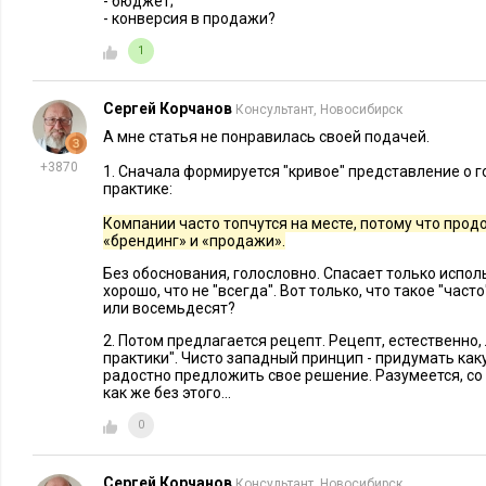
кампаний в одном месте и помогают точнее анализировать 
- бюджет;
- конверсия в продажи?
отдельные метрики, а их взаимосвязь. Приведу несколько п
1
Рост брендированного трафика + увеличение конверсии
доверяют. После серии рекламных интеграций с блогер
Сергей Корчанов
Консультант, Новосибирск
зафиксировал +65% брендированных запросов и +28% ко
А мне статья не понравилась своей подачей.
Рост повторных покупок + снижение стоимости на прив
+3870
1. Сначала формируется "кривое" представление о 
маркетинг работает на удержание. После ребрендинга се
практике:
стоимость привлечения на 17%, а доля повторных заказо
Компании часто топчутся на месте, потому что про
Увеличение охватов + рост брендированного трафика = 
«брендинг» и «продажи».
Digital-кампания с 8 млн показов получила +120% прямых
Без обоснования, голословно. Спасает только испол
хорошо, что не "всегда". Вот только, что такое "час
Простой ежемесячный чек-лист проверки эффективности —
или восемьдесят?
жалуется на холодные обращения, брендформанс работает.
2. Потом предлагается рецепт. Рецепт, естественно
практики". Чисто западный принцип - придумать как
радостно предложить свое решение. Разумеется, со
Однако, если через 3-4 месяца ключевые показатели не
как же без этого...
делаете не брендформанс, а просто дорогую медийку.
0
стратегию.
Какие инструменты используют в брендфор
Сергей Корчанов
Консультант, Новосибирск