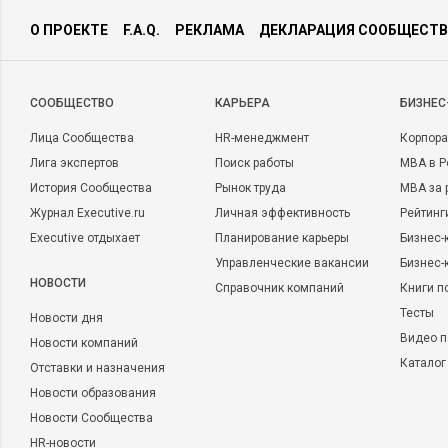
Смело объединяйте медийную и performance-рекламу, чтоб
результата от маркетинга. Но адекватно оценивайте свои 
О ПРОЕКТЕ
F.A.Q.
РЕКЛАМА
ДЕКЛАРАЦИЯ СООБЩЕСТВ
затраты.
Читайте также:
CООБЩЕСТВО
КАРЬЕРА
БИЗНЕС
Лица Сообщества
HR-менеджмент
Корпора
Лига экспертов
Поиск работы
MBA в Р
История Сообщества
Рынок труда
MBA за 
Журнал Executive.ru
Личная эффективность
Рейтинг
Executive отдыхает
Планирование карьеры
Бизнес-
Управленческие вакансии
Бизнес-
НОВОСТИ
Справочник компаний
Книги п
Тесты
Новости дня
Видео п
МАРКЕТИНГ
9803
5
МАРКЕТИНГ
Новости компаний
Как повысить эффективность
6 гипотез,
Каталог
Отставки и назначения
маркетинга: три инструмента
помогла п
Новости образования
клиентов
Новости Сообщества
HR-новости