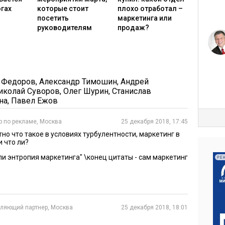
ее подробной информации не дает преимущества само
гах
которые стоит
плохо отработал –
 украсть чужую коробку с визитками вместо
посетить
маркетинга или
руководителям
продаж?
по выстраиванию отношений. Главное отличие
вые, итерационные модификации знаний. Они не
смысла. Точнее, не получится скопировать в
атематика учета вышла на новый уровень. Теперь
 сетями.
 Федоров
,
Александр Тимошин
,
Андрей
иколай Суворов
,
Олег Шурин
,
Станислав
ми разрабатывают высшую математику маркетинга.
на
,
Павел Ежов
aba могут знать своих покупателей лучше, чем те
р по рекламе, Москва
25 декабря 2018, 17:45
ать все более и более уместные, заманчивые
тно что такое в условиях турбулентности, маркетинг в
защиту от рекламы
, которая тоже набирает обороты,
 что ли?
 от агрессивного натиска продавцов, они
и энтропия маркетинга" \конец цитаты - сам маркетинг
РЕ
 попыток для прямого контакта с потребителями.
ольше, скорость доставки сообщений выше, есть
идеорежиме – а реальных шансов достучаться до кого-
 все меньше. Потому что мы живем далеко за порогом
ляющий партнер, Москва
25 декабря 2018, 18:01
. Люди уже не радуются, когда незнакомые