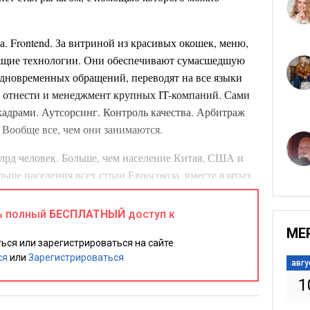
а. Frontend. За витриной из красивых окошек, меню,
ящие технологии. Они обеспечивают сумасшедшую
одновременных обращений, переводят на все языки
о отнести и менеджмент крупных IT-компаний. Сами
адрами. Аутсорсинг. Контроль качества. Арбитраж
 Вообще все, чем они занимаются.
лрд человек. Больше, чем население Китая, США и
льше населения всех стран Евросоюза, вместе взятых.
еловек. То есть в среднем на каждого сотрудника
ателей.
ь полный
БЕСПЛАТНЫЙ
доступ к
МЕ
гими категориями. «Классический» менеджмент не
ься или зарегистрироваться на сайте
нагрузками. Он отстает, безнадежно запаздывает. И
ся
или
Зарегистрироваться
авгу
1
м маркетингом