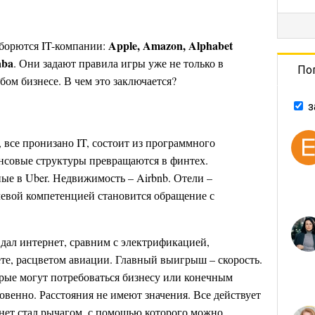
Apple, Amazon, Alphabet
 борются IT-компании:
aba
. Они задают правила игры уже не только в
По
ом бизнесе. В чем это заключается?
з
 все пронизано IT, состоит из программного
нсовые структуры превращаются в финтех.
ные в Uber. Недвижимость – Airbnb. Отели –
чевой компетенцией становится обращение с
дал интернет, сравним с электрификацией,
те, расцветом авиации. Главный выигрыш – скорость.
рые могут потребоваться бизнесу или конечным
венно. Расстояния не имеют значения. Все действует
нет стал рычагом, с помощью которого можно