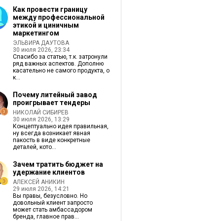
Как провести границу
между профессиональной
этикой и циничным
маркетингом
ЭЛЬВИРА ДАУТОВА
30 июля 2026, 23:34
Спасибо за статью, т.к. затронули
ряд важных аспектов. Дополню
касательно не самого продукта, о
к...
Почему литейный завод
проигрывает тендеры
НИКОЛАЙ СИБИРЕВ
30 июля 2026, 13:29
Концептуально идея правильная,
ну всегда возникает явная
пакость в виде конкретные
деталей, кото...
Зачем тратить бюджет на
удержание клиентов
АЛЕКСЕЙ АНИКИН
29 июля 2026, 14:21
Вы правы, безусловно. Но
довольный клиент запросто
может стать амбассадором
бренда, главное прав...