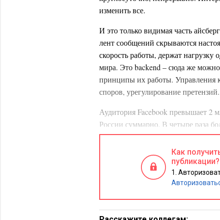
изменить все.
И это только видимая часть айсберг
лент сообщений скрываются насто
скорость работы, держат нагрузку 
мира. Это backend – сюда же можн
принципы их работы. Управления к
споров, урегулирование претензий.
Аудитория Facebook превышает 2 м
России суммарно. В четыре раза бо
В штате компании около 30 тысяч ч
приходится более 67 000 (!) пользов
Как получит
публикации?
Бизнес старой закалки мыслит дру
Авторизоват
справляется с большими числами и 
Авторизовать
маркетинг тоже.
Что не так с классически
Расскажите коллегам: