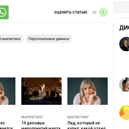
Билл Гейтс
отором
писал еще в 1999 году,
ОЦЕНИТЬ СТАТЬЮ:
1
 работа на современном рынке идет гораздо,
бо ранее. Больше нет места неторопливым
ДИ
осам фокус-групп, многомесячной разработке
еб-аналитика
персональные данные
, проб, тестирований у крупнейших компаний,
я тысячами – и не за год, а ежедневно.
етинг, постановка и проверка гипотез. Инновации
тве отправной точки для создания бизнеса. Они
ой не только для потребителей, но и для бизнеса.
 анализировать данные,
все ринулись их собирать и
ебя будто вирус, мобильные приложения тем более, и
то предлагают заполнить длинные анкеты. Выглядит
МАРКЕТИНГ
МАРКЕТИНГ
нес
14 деловых
Лид, который не
вается
мероприятий марта,
купил: какой отдел