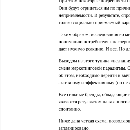
При этом некоторые потребности не
Они будут отрицаться им по причи
неприемлемости. В результате, спр
только социально приемлемый вариа
Таким образом, исследования во м
пониманию потребителя как «черн
дает нужную реакцию. И все. Но дл
Выходом из этого тупика «незнания
смена маркетинговой парадигмы. От
об этом, необходимо перейти к вы
активному и эффективному (но нез
Все сильные бренды, обладающие 
являются результатом навязанного 
спонтанно.
Ниже дана четкая схема, позволяю
запланировано.