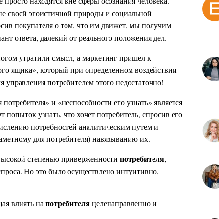
 просто находятся вне сферы осознания человека.
не своей эгоистичной природы и социальной
осив покупателя о том, что им движет, мы получим
нт ответа, далекий от реального положения дел.
ногом утратили смысл, а маркетинг пришел к
ого ящика», который при определенном воздействии
я управления потребителем этого недостаточно!
 потребителя» и «неспособности его узнать» является
 попыток узнать, что хочет потребитель, спросив его
числению потребностей аналитическим путем и
аметному для потребителя) навязыванию их.
потребителя
высокой степенью приверженности
,
спроса. Но это было осуществлено интуитивно,
потребителя
щая влиять на
целенаправленно и