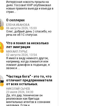
Интересная новость прошла на
днях: Госсовет КНР опубликовал
новые правила выезда и въезда в
стран...
О селлерах
ЕЛЕНА ИВАНОВА
06 августа 2026, 15:03
Олег, добрый день :) спасибо, но
речь не об 1С статусах.
Что я понял за несколько
лет эмиграции
МИХАИЛ ЛУРЬЕ
02 августа 2026, 13:54
Я имел в виду немного другое,
например, когда ломается или
ломают домофон в подъезде, я
звоню и ...
"Частица бога" - это то, что
отличает предпринимателя
от всех остальных.
НИКОЛАЙ СЫЧЕВ
23 июля 2026, 04:30
Да, это дар, технически он
реализован как бригада
ментальных агентов в сознании
человека. Если н...