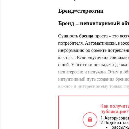
Бренд=стереотип
Бренд = неповторимый об
бренда
Сущность
проста – это все
потребителя. Автоматически, неос
информацию об объекте потреблен
как пазл. Если «кусочки» совпадают
о ней. У психики нет задачи держа
неинтересно и ненужно. Этим и о
интуитивный путь создания брендо
важное и интересное ему только сл
потребителю
Что же интересно
? О
объект потребления обещает это – у
Как получит
публикации?
Что же позволяет реализовать мот
Авторизоват
Подписаться
воспринимает в первую очередь.
рассылку