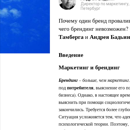
Директор по маркетингу,
Петербург
Почему один бренд провалив
чего брендинг
невозможен? 
Тамберга
Андрея Бадьи
и
Введение
Маркетинг и брендинг
Брендинг
– больше, чем маркетинг
потребителя
под
, выяснение его п
бизнеса). Однако, в настоящее вре
выяснить при помощи социологичес
закончились. Требуется более глуб
Ситуация усложняется тем, что ад
психологической теории. Поэтому, 