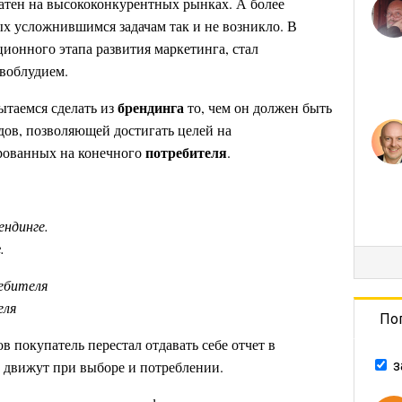
ватен на высококонкурентных рынках. А более
х усложнившимся задачам так и не возникло. В
ционного этапа развития маркетинга, стал
воблудием.
брендинга
ытаемся сделать из
то, чем он должен быть
дов, позволяющей достигать целей на
потребителя
рованных на конечного
.
ендинге.
.
ебителя
еля
По
 покупатель перестал отдавать себе отчет в
 движут при выборе и потреблении.
з