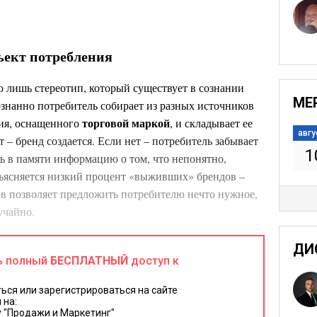
ъект потребления
го лишь стереотип, который существует в сознании
МЕ
ознанно потребитель собирает из разных источников
торговой маркой
ия, оснащенного
, и складывает ее
авгу
 – бренд создается. Если нет – потребитель забывает
1
ть в памяти информацию о том, что непонятно,
бъясняется низкий процент «выживших» брендов –
в позволяет предложить потребителю нечто нужное,
учайно.
н сам, реализация его явных и тайных мотивов. Если
ДИ
 него есть шансы стать брендом. Если нет – извините.
ь полный
БЕСПЛАТНЫЙ
доступ к
потребителя
ивы
? Сам продукт. Именно его мы
ься или зарегистрироваться на сайте
 на:
 "Продажи и Маркетинг"