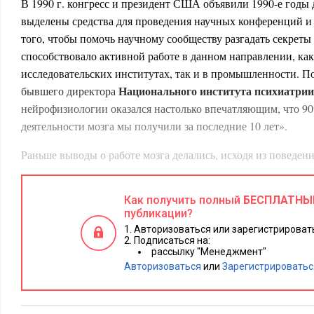
В 1990 г. конгресс и президент США объявили 1990-е годы 
выделены средства для проведения научных конференций и 
того, чтобы помочь научному сообществу разгадать секреты 
способствовало активной работе в данном направлении, как
исследовательских институтах, так и в промышленности. П
Национального института психиатрии
бывшего директора
нейрофизиологии оказался настолько впечатляющим, что 9
деятельности мозга мы получили за последние 10 лет».
Раньше выводы о работе мозга делались, исходя из поведен
работу мозга ученым позволяют новые технологии, такие к
магнитно-резонансная томография. Оказывается, причины
Как получить полный
БЕСПЛАТНЫ
расстройства, так же, как и физические заболевания, имею
публикации?
поняли, почему дофамин оказывает успокоительное действи
Авторизоваться или зарегистрировать
возбуждающее. Мы выяснили, что наша память не сосредото
Подписаться на:
рассылку "Менеджмент"
мозга, как считалось раньше, а распределена по всем его уча
Авторизоваться
или
Зарегистрироватьс
Мозг новорожденного состоит из сотни миллиардов нервны
больше, чем звезд на Млечном пути. Клетки мозга растут и