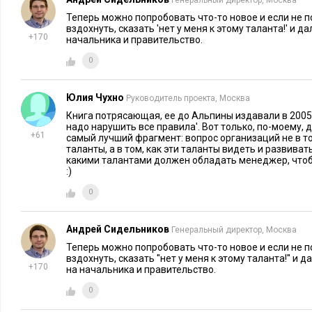
Генеральный директор, Москва
эту сеть связей. Сильные связи укрепляются, слабые затуха
Теперь можно попробовать что-то новое и если не по
Университета Уэйна
нейрологии
(штат Мичиган), сравнива
вздохнуть, сказать 'нет у меня к этому таланта!' и 
лишнего с развитием скоростных автомагистралей: «Дорог
+170
начальника и правительство.
становятся все шире, в то время как дороги, которыми польз
0
негодность».
Юлия Чухно
Руководитель проекта, Москва
Ученые до сих пор спорят, почему одни ментальные пути и
Книга потрясающая, ее до Альпины издавали в 2005
регулярностью, чем другие. Одни убеждены, что выбор маг
надо нарушить все правила'. Вот только, по-моему, 
определяется генетической предрасположенностью. Кто-то с
+61
самый лучший фрагмент: вопрос организаций не в т
таланты, а в том, как эти таланты видеть и развивать
влияет среда, в которой ребенок растет, и в соответствии с 
какими талантами должен обладать менеджер, чт
Дарвина одни связи укрепляются, а другие отмирают.
:)
0
Эти взгляды не исключают друг друга. Какие бы факторы 
или приобретенные, мало кто оспорит существование этого 
Андрей Сидельников
Генеральный директор, Москва
началу подросткового периода ребенок сохраняет то же числ
Теперь можно попробовать что-то новое и если не по
у него в три года. Его мозг отточил уникальную систему свя
вздохнуть, сказать ''нет у меня к этому таланта!'' и
свободные от излишнего транспорта четырехполосные скор
+170
на начальника и правительство.
обеспечивающие сильные и устойчивые связи. Кроме того, 
0
дороги, по которым не проходит ни одного сигнала.