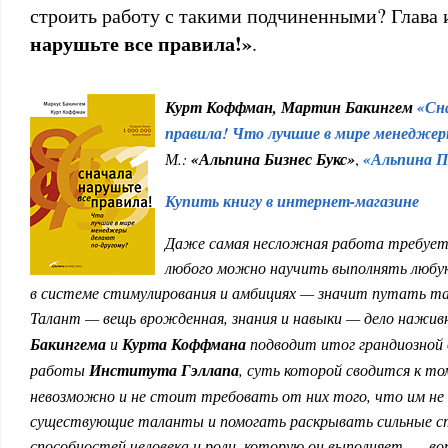
строить работу с такими подчиненными? Глава 
нарушьте все правила!»
.
Курт Коффман, Мартин Бакингем
«Сн
правила! Что лучшие в мире менеджер
М.:
«Альпина Бизнес Букс»
,
«Альпина П
Купить книгу в интернет-магазине
Даже самая несложная работа требует
любого можно научить выполнять любую
в системе стимулирования и амбициях — значит путать та
Талант — вещь врожденная, знания и навыки — дело наживн
Бакингема
и
Курта Коффмана
подводит итог грандиозной
работы
Института Гэллапа
, суть которой сводится к то
невозможно и не стоит требовать от них того, что им не
существующие таланты и помогать раскрывать сильные с
способностей человека и роли, которую он выполняет, — в