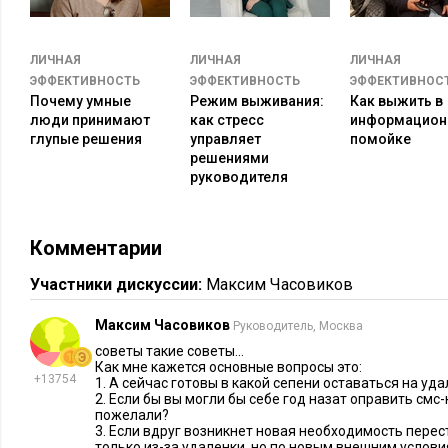
задач, куда будете вносить долгосрочные многосостав
расписывайте каждый этап задачи — что нужно сдела
ЛИЧНАЯ
ЛИЧНАЯ
ЛИЧНАЯ
этапа. Например, выполнение какого-то долгосрочного
ЭФФЕКТИВНОСТЬ
ЭФФЕКТИВНОСТЬ
ЭФФЕКТИВНОС
алгоритма, бизнес-процесса. Не откладывайте в долги
Почему умные
Режим выживания:
Как выжить в
иначе они накопятся и накроют вас с головой, что ска
люди принимают
как стресс
информацион
выполнения, либо вы попросту пропустите их. По во
глупые решения
управляет
помойке
решениями
одноразовые кратковременные задачи лучше реагирова
руководителя
накапливая их. Например, выслать документы, позвон
информацию».
Комментарии
Совет 4: Развивайте ответственность и проа
Участники дискуссии:
Максим Часовиков
На удаленке все зависит только от вас. Но если в офисе ваш
Максим Часовиков
коллегам, и руководителям, то работая из дома придется по
Руководитель, Москва
и свои достижения. Научитесь правильно представлять свои
советы такие советы...
Как мне кажется основные вопросы это:
общую работу, не стесняйтесь говорить о себе и своей работ
+13754
1. А сейчас готовы в какой сепени оставаться на уд
2. Если бы вы могли бы себе год назат оправить смс-к
благодарность всем, кто работает вместе с вами и хорошо в
пожелали?
обязанности.
3. Если вдруг возникнет новая необходимость перес
только из-за удаленки, но по новым внешним условия