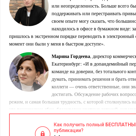
или неопределенность. Больше всего бы
поддерживать или перестраивать привы
своем опыте могу сказать, что большин
находилось в офисе в бумажном виде: за
пришлось в экстренном порядке переводить в электронный 
момент они были у меня в быстром доступе».
Марина Гордеева
, директор коммерчес
Екатеринбург: «И в допандемийный пер
команде на доверии, без тотального кон
думать, принимать решения и брать отв
коллеги — очень ответственные, они зн
достигать. Обсуждение рабочих вопросо
режим, и самая большая трудность, с которой столкнулись н
это технические сбои, блокировки учетных записей, невоз
собранию в случае большого количества участников. Но бла
проблемы решались оперативно. Спустя пару месяцев все 
Как получить полный
БЕСПЛАТНЫ
публикации?