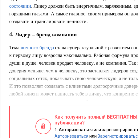
состоянии
. Лидер должен быть энергичным, заряженным, з
горящими глазами. А самое главное, своим примером он до
создавать и транслировать ценности.
4. Лидер – бренд компании
Тема
личного бренда
стала суперактуальной с развитием со
к первому лицу возросла максимально. Рабочая формула прод
души к душе, человек продает человеку, а не компания. Так
доверия меньше, чем к человеку, это заставляет лидеров соз
социальных сетях, показывать свою человеческую, а не тол
И это позволяет создавать с клиентами долгосрочные довер
любой клиент может написать тебе в личку, что конкретно е
продукции, или дать положительный отзыв, если повезет.
5. Лидер – развивающийся сапиенс
Как получить полный
БЕСПЛАТНЫ
публикации?
Чтобы наработать новые навыки, эффективные лидеры еже
Авторизоваться или зарегистрировать
Развитие – это новая религия. Чтение книг, полезные онла
Авторизоваться
или
Зарегистрироватьс