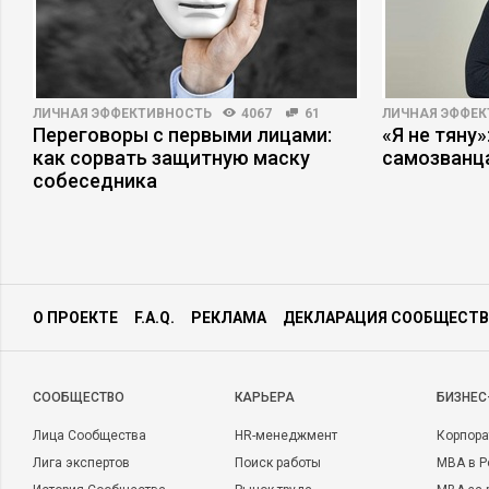
ЛИЧНАЯ ЭФФЕКТИВНОСТЬ
4067
61
ЛИЧНАЯ ЭФФЕ
Переговоры с первыми лицами:
«Я не тяну
как сорвать защитную маску
самозванц
собеседника
О ПРОЕКТЕ
F.A.Q.
РЕКЛАМА
ДЕКЛАРАЦИЯ СООБЩЕСТВ
CООБЩЕСТВО
КАРЬЕРА
БИЗНЕС
Лица Сообщества
HR-менеджмент
Корпора
Лига экспертов
Поиск работы
MBA в Р