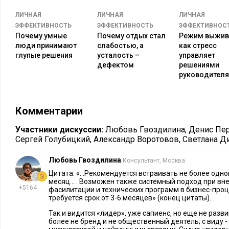
ЛИЧНАЯ
ЛИЧНАЯ
ЛИЧНАЯ
Развитие интуиции, чувствительность к изменениям,
гибкос
ЭФФЕКТИВНОСТЬ
ЭФФЕКТИВНОСТЬ
ЭФФЕКТИВНОС
адаптироваться к любым реалиям
– без этого в эпоху посто
Почему умные
Почему отдых стал
Режим выжив
прожить просто невозможно, тем более, управлять корабле
люди принимают
слабостью, а
как стресс
глупые решения
усталость –
управляет
экономики. Быть здесь и сейчас, при этом видеть образ из бу
дефектом
решениями
10 вперед, быть готовым в процессе перестраиваться, измен
руководителя
решения. Это действительно качества капитана дальнего пл
Насколько это реально и с чего начать?
Комментарии
Начать можно с диагностики, что конкретно вам сейчас необ
Участники дискуссии:
Любовь Гвоздилина
,
Денис Пе
компания и бизнес-процессы рассыпаются или же с инструм
Сергей Голубицкий
,
Александр Воротовов
,
Светлана Д
вашу большую стратегическую цель.
Любовь Гвоздилина
Консультант, Москва
Наработка навыков происходит так же, как физическая трен
Цитата: «…Рекомендуется встраивать не более одно
месяц… . Возможен также системный подход при вн
использовании инструментов и навыков в реальном времени
+5164
фасилитации и технических программ в бизнес-проц
деятельности. Рекомендуется встраивать не более одного на
требуется срок от 3-6 месяцев» (конец цитаты).
Так и видится «лидер», уже сапиенс, но еще не разв
Возможен также системный подход при внедрении инструм
более не бренд и не общественный деятель; с виду -