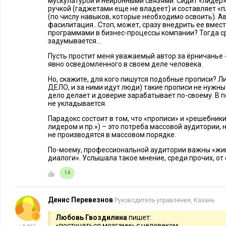
мускулатурой и нейронными связями. Сидит «лидер»
технических программ в бизнес-процессы компании. Для этог
ручкой (гаджетами еще не владеет) и составляет «п
месяцев.
(по числу навыков, которые необходимо освоить). Ав
фасилитация…Стоп, может, сразу внедрить ее вмест
программами в бизнес-процессы компании? Тогда сро
Все вышеперечисленные навыки нужны современному лиде
задумывается…
построить корабль и поплыть на нем в далекие страны за 
Пусть простит меня уважаемый автор за ёрничанье - 
члены команды при этом находятся в разных точках мира и 
явно осведомленного в своем деле человека.
только искусственный интеллект и всевидящее око интернет
Но, скажите, для кого пишутся подобные прописи? 
ДЕЛО, и за ними идут люди) такие прописи не нужны
дело делает и доверие зарабатывает по-своему. В 
не укладывается.
Парадокс состоит в том, что «прописи» и «решебники
лидером и пр.») – это потреба массовой аудитории,
не производятся в массовом порядке.
По-моему, профессиональной аудитории важны «жи
диалоги». Услышала такое мнение, среди прочих, от 
14
Денис Перевезнов
Руководитель управления, Казань
Любовь Гвоздилина
пишет:
«постучаться мозгами» с человеком