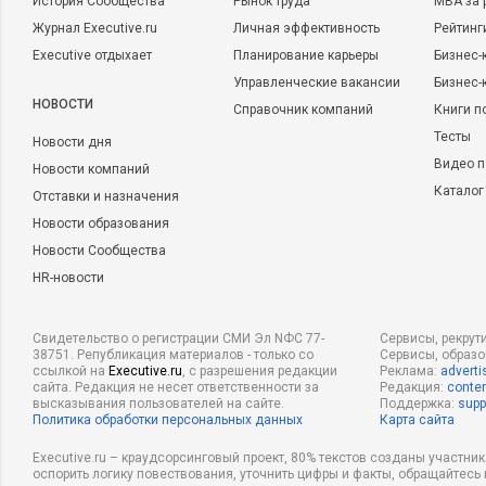
История Сообщества
Рынок труда
MBA за 
Журнал Executive.ru
Личная эффективность
Рейтинг
Executive отдыхает
Планирование карьеры
Бизнес-
Управленческие вакансии
Бизнес-
НОВОСТИ
Справочник компаний
Книги п
Тесты
Новости дня
Видео п
Новости компаний
Каталог
Отставки и назначения
Новости образования
Новости Сообщества
HR-новости
Свидетельство о регистрации СМИ Эл NФС 77-
Сервисы, рекрут
38751. Републикация материалов - только со
Сервисы, образ
ссылкой на
Executive.ru
, с разрешения редакции
Реклама:
adverti
сайта. Редакция не несет ответственности за
Редакция:
conten
высказывания пользователей на сайте.
Поддержка:
supp
Политика обработки персональных данных
Карта сайта
Executive.ru – краудсорсинговый проект, 80% текстов созданы участни
оспорить логику повествования, уточнить цифры и факты, обращайтесь 