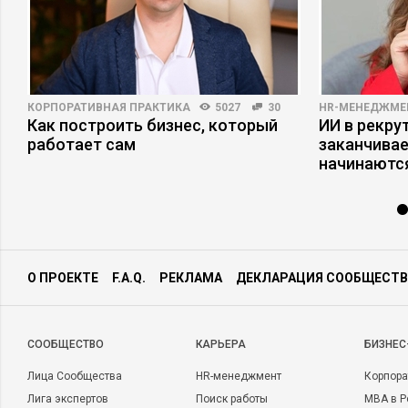
КОРПОРАТИВНАЯ ПРАКТИКА
5027
30
HR-МЕНЕДЖМЕ
Как построить бизнес, который
ИИ в рекрут
работает сам
заканчива
начинаютс
О ПРОЕКТЕ
F.A.Q.
РЕКЛАМА
ДЕКЛАРАЦИЯ СООБЩЕСТВ
CООБЩЕСТВО
КАРЬЕРА
БИЗНЕС
Лица Сообщества
HR-менеджмент
Корпора
Лига экспертов
Поиск работы
MBA в Р