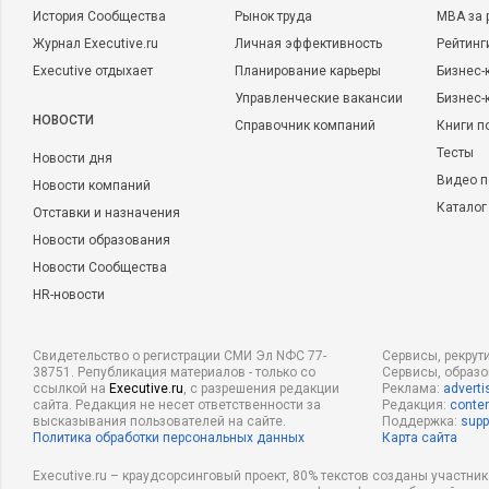
История Сообщества
Рынок труда
MBA за 
Журнал Executive.ru
Личная эффективность
Рейтинг
Executive отдыхает
Планирование карьеры
Бизнес-
Управленческие вакансии
Бизнес-
НОВОСТИ
Справочник компаний
Книги п
Тесты
Новости дня
Видео п
Новости компаний
Каталог
Отставки и назначения
Новости образования
Новости Сообщества
HR-новости
Свидетельство о регистрации СМИ Эл NФС 77-
Сервисы, рекрут
38751. Републикация материалов - только со
Сервисы, образ
ссылкой на
Executive.ru
, с разрешения редакции
Реклама:
adverti
сайта. Редакция не несет ответственности за
Редакция:
conten
высказывания пользователей на сайте.
Поддержка:
supp
Политика обработки персональных данных
Карта сайта
Executive.ru – краудсорсинговый проект, 80% текстов созданы участни