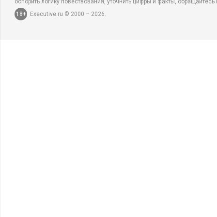
оспорить логику повествования, уточнить цифры и факты, обращайтесь 
18+
Executive.ru © 2000 – 2026.