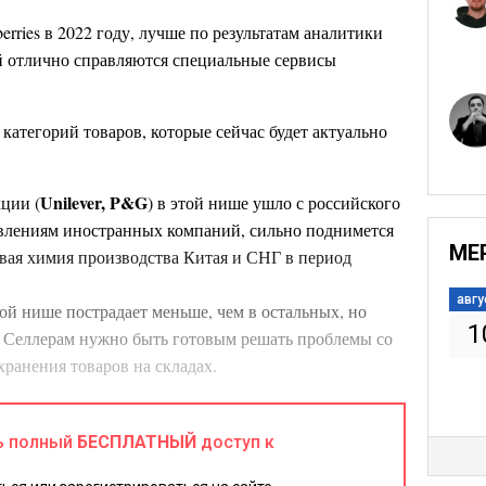
erries в 2022 году, лучше по результатам аналитики
ей отлично справляются специальные сервисы
категорий товаров, которые сейчас будет актуально
Unilever, P&G
ции (
) в этой нише ушло с российского
заявлениям иностранных компаний, сильно поднимется
МЕ
овая химия производства Китая и СНГ в период
авгу
ой нише пострадает меньше, чем в остальных, но
1
. Селлерам нужно быть готовым решать проблемы со
хранения товаров на складах.
гигиены
. Привлекательное направление с крупной
в период праздников. Но важно позаботиться о
ь полный
БЕСПЛАТНЫЙ
доступ к
скрытия и повреждения на пути к покупателю.
 для многих – практически члены семьи, и в кризис