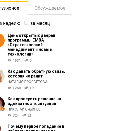
пулярное
Обсуждаемое
а неделю
за месяц
День открытых дверей
программы ЕМВА
«Стратегический
менеджмент и новые
технологии»
4931
0
Как давать обратную связь,
которая не ранит
НАТАЛИЯ ПРОСВЕТОВА
1260
19
Как проверить решение на
адекватность ситуации
НИКОЛАЙ СИБИРЕВ
724
21
Почему первое попадание в