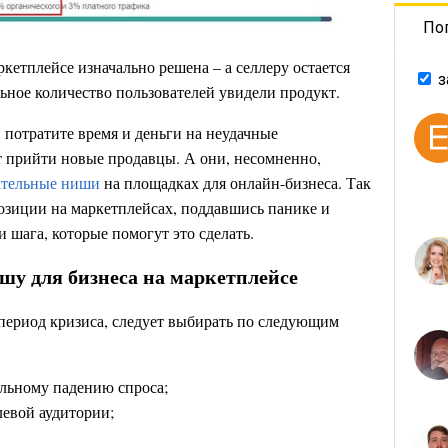
По
ркетплейсе изначально решена – а селлеру остается
з
льное количество пользователей увидели продукт.
и потратите время и деньги на неудачные
т прийти новые продавцы. А они, несомненно,
ательные ниши
на площадках для онлайн-бизнеса. Так
позиции на маркетплейсах, поддавшись панике и
и шага, которые помогут это сделать.
шу для бизнеса на маркетплейсе
период кризиса, следует выбирать по следующим
ельному падению спроса;
евой аудитории;