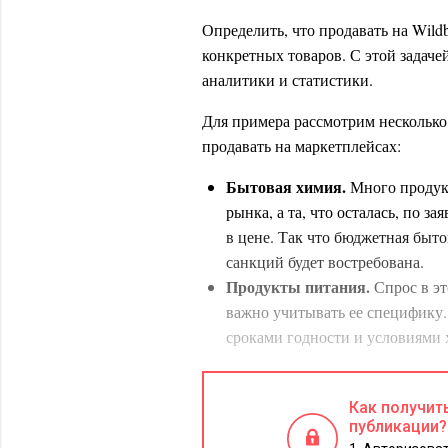
Определить, что продавать на Wildb
конкретных товаров. С этой задач
аналитики и статистики.
Для примера рассмотрим несколько 
продавать на маркетплейсах:
Бытовая химия.
Много продук
рынка, а та, что осталась, по 
в цене. Так что бюджетная быт
санкций будет востребована.
Продукты питания.
Спрос в эт
важно учитывать ее специфику
сроками годности и условиями 
Косметика, средства ухода и 
аудиторией и высоким спросом 
Как получит
надежной защите упаковок от в
публикации?
Зоотовары
. Домашние животные