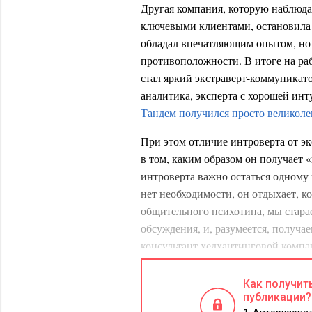
Другая компания, которую наблюдал
ключевыми клиентами, остановила
обладал впечатляющим опытом, но 
противоположности. В итоге на ра
стал яркий экстраверт-коммуникато
аналитика, эксперта с хорошей инт
Тандем получился просто великол
При этом отличие интроверта от эк
в том, каким образом он получает 
интроверта важно остаться одному 
нет необходимости, он отдыхает, к
общительного психотипа, мы стара
обсуждения, и, разумеется, получае
консультант хедхантинговой комп
наши заказчики-интроверты предпо
по делу. Работая с ними, мы делае
Как получит
публикации?
Между Абрамовичем и Т