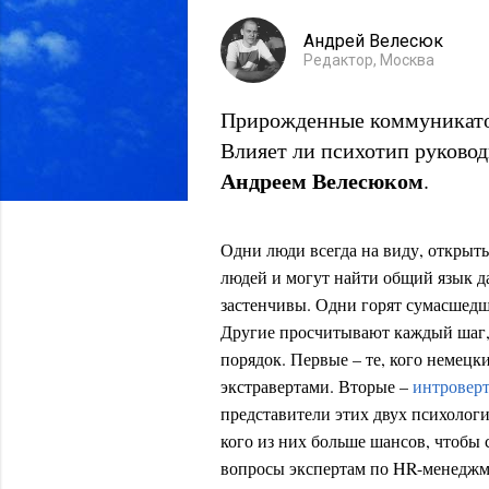
Андрей Велесюк
Редактор, Москва
Прирожденные коммуникатор
Влияет ли психотип руковод
Андреем Велесюком
.
Одни люди всегда на виду, открыт
людей и могут найти общий язык д
застенчивы. Одни горят сумасшедш
Другие просчитывают каждый шаг, 
порядок. Первые – те, кого немецк
экстравертами. Вторые –
интровер
представители этих двух психологи
кого из них больше шансов, чтобы
вопросы экспертам по HR-менеджм