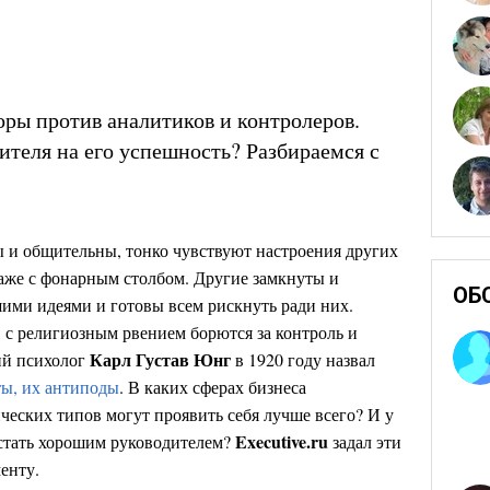
ы против аналитиков и контролеров.
ителя на его успешность? Разбираемся с
ы и общительны, тонко чувствуют настроения других
аже с фонарным столбом. Другие замкнуты и
ОБ
ими идеями и готовы всем рискнуть ради них.
с религиозным рвением борются за контроль и
Карл Густав Юнг
ий психолог
в 1920 году назвал
ты, их антиподы
. В каких сферах бизнеса
ческих типов могут проявить себя лучше всего? И у
Executive.ru
 стать хорошим руководителем?
задал эти
енту.