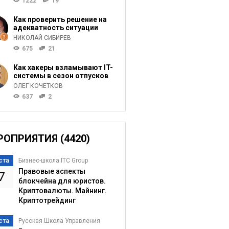
1222
19
Как проверить решение на
адекватность ситуации
НИКОЛАЙ СИБИРЕВ
675
21
Как хакеры взламывают IT-
системы в сезон отпусков
ОЛЕГ КОЧЕТКОВ
637
2
РОПРИЯТИЯ (4420)
ста
Бизнес-школа ITC Group
Правовые аспекты
7
блокчейна для юристов.
Криптовалюты. Майнинг.
Криптотрейдинг
ста
Русская Школа Управления