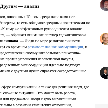
Другим — анализ
пов, описанных Юнгом, среди нас с вами нет.
бивертам, то есть обладают средними показателями по
. «К тому же эффективным руководителем вполне
верт, — обращает внимание партнер хедхантинговой
 Филиппова
. — Люди по мере развития личности
ерт со временем
развивает навыки коммуникации
, и
 представителя некоммуникабельного психотипа».
ние против упрощения человеческой натуры,
определенных бизнес-функций идеально подходят
мя как с другими лучше справятся сосредоточенные
 сфере коммуникаций, а также для решения задач, где
ь сложные ситуации. Это может быть работа,
ей или продажами. Люди с ярко выраженными
сильны в развитии клиентских отношений,