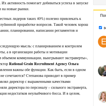
 Их активность помогает добиваться успеха в запуске
и на новые рынки.
По
вестных лидеров таких 40%) полезно привлекать к
глубинной проработке вопросов. Такой человек хорош
з
вании, планировании, написании регламентов и
 следующую мысль: с планированием и контролем
ты, а в организации работы и мотивации
им объемом коммуникации, выигрывают экстраверты»,
Rational Grain Recruitment Agency Ольга
ектор
авления важны обе функции. Как быть, если в одном
 не сочетаются? Степанова приводит в пример
авлял директор с выраженными качествами
няли директора по персоналу – сильного экстраверта,
ация недостатков неулыбчивого босса. И в целом,