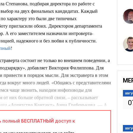
а Степанова, подбирая директора по работе с
 выбор на двух финальных кандидатах. Каждый
по характеру это были две типичных
боту пригласили обоих. Директором департамента
р. А его заместителем назначили интроверта-
уицией, надежного и без любви к публичности.
епный
!
страверта состоит не только во внешнем поведении, а
«подзарядку», добавляет Виктория Филиппова. Для
и привести в порядок мысли. Для экстраверта в этом
МЕ
огда вокруг много людей. «Общаясь с представителями
емся чаще звонить, находим инфоповоды для
авгу
м от них больше обратной связи, – рассказывает
0
«Агентство Контакт» Анна Гребенькова
ании
. — А
читают контактировать по почте: кратко, лаконично,
м упор на четкую схему взаимодействия».
ь полный
БЕСПЛАТНЫЙ
доступ к
авгу
иньковым