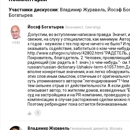
1990-х годах, когда большая часть строительных корпораци
о брендинге в России и не думали, а позднее ребрендингу 
Участники дискуссии:
Владимир Журавель
,
Йосэф Бо
стереотипы…
Богатырев
Для компании «СУИхолдинг» мы придумали изобразительны
Йосэф Богатырев
Экономист, Сингапур
может восприниматься и как образ современного разноуровн
Допустим, во вступлении написана правда. Значит,
свежие, на слуху у специалистов, как минимум. Авт
небоскребов и… как образ трех столбиков монет. Таким об
+342
х годов - неужели с тех пор ярче ничего не было? И п
подчеркивается инновационный и инвестиционный характе
оказывать содействие, заботиться о ком-чем-нибудь''
http://www.ozhegov.ru/slovo/42802.html ''РАДЕ́ТЕЛЬ, ра
Азарий Лапидус
совета директоров ЗАО «СУИхолдинг»
отм
Покровитель, благодетель. 2. Человек, проявляющий
«СУИхолдинга» – это отражение больших и важных переме
радеющий (см. радеть в 1 ·знач.) о чем-нибудь.''- см. h
russian/russian-dictionary-Ushakov-term-61057.htm 
символизирует новый этап нашего бизнеса, нашу готовность
вполне конкретные значения, и их легко обнаружить
этих слов иным смыслом, отличным от оригинальног
уверенно опираясь на опыт и профессионализм, накопленный
суть упоминаемого автором ''легендирования''? Чем
тем сильнее отрыв от действительности. А если дей
Брендинг без ребрендинга
описывает автор, то жителям домов, возведенных ''
суд на застройщика и на PR-компанию, проведшую р
компенсацию в случае расторжения сделки можно по
Особенность объектов недвижимости состоит в том, что на
Поэтому ребрендинг пока остается безнаказанным.
делать отдельную рекламную кампанию. Нейминг зонтичны
0
продавать под названием несколько продуктов – коттеджн
комплексы, таунхаусы. Все объекты одного «зонтика» отли
Владимир Журавель
Генеральный директор, Москва