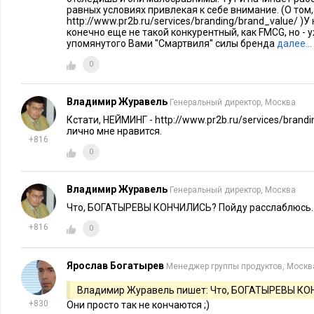
читалось: «Я компания Mirax Group, «вещь в себе», мне бо
равных условиях привлекая к себе внимание. (О том,
Однако в девелопменте важно сотрудничество – со строит
http://www.pr2b.ru/services/branding/brand_value/ )
конечно еще не такой конкурентный, как FMCG, но - уже 
сообществами, государственными структурами, собственным
упомянутого Вами ''Смартвиля'' силы бренда
далее…
этим окружением у компании Mirax были проблемы…
0
А хороший пиар под управлением комплексной программы 
может помочь и при сложных моментах развития бизнеса.
Владимир Журавель
Генеральный директор, Москва
Кстати, НЕЙМИНГ - http://www.pr2b.ru/services/bran
Фото:
pixabay.com
лично мне нравится.
+816
0
Владимир Журавель
Генеральный директор, Москва
Что, БОГАТЫРЕВЫ КОНЧИЛИСЬ? Пойду расслаблюсь..
+816
0
Ярослав Богатырев
Менеджер группы продуктов, Москв
Владимир Журавель пишет: Что, БОГАТЫРЕВЫ К
+830
Они просто так не кончаются ;)