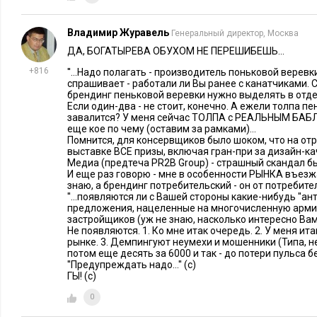
Владимир Журавель
Генеральный директор, Москва
ДА, БОГАТЫРЕВА ОБУХОМ НЕ ПЕРЕШИБЕШЬ...
+816
''...Надо полагать - производитель поньковой веревк
спрашивает - работали ли Вы ранее с канатчиками. С
брендинг пеньковой веревки нужно выделять в отде
Если один-два - не стоит, конечно. А ежели толпа 
завалится? У меня сейчас ТОЛПА с РЕАЛЬНЫМ БАБ
еще кое по чему (оставим за рамками)...
Помнится, для консервщиков было шоком, что на от
выставке ВСЕ призы, включая гран-при за дизайн-к
Медиа (предтеча PR2B Group) - страшный скандал был
И еще раз говорю - мне в особенности РЫНКА въезжа
знаю, а брендинг потребительский - он от потребителя
''...появляются ли с Вашей стороны какие-нибудь ''а
предложения, нацеленные на многочисленную арми
застройщиков (уж не знаю, насколько интересно Вам 
Не появляются. 1. Ко мне итак очередь. 2. У меня и
рынке. 3. Демпингуют неумехи и мошенники (Типа, не
потом еще десять за 6000 и так - до потери пульса б
''Предупреждать надо...'' (с)
ГЫ! (с)
0