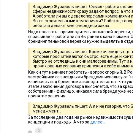
Владимир Журавель пишет: Смысл - работа с клие
сферы недвижимости сразу задают вопрос, а что
А работали ли вы с девелоперскими компаниями и
Вы со строительными компаниями? Работал, говорю, 
ребята и делают мне очередной заказ.
Надо полагать - производитель поньковой веревки, 
спрашивает - работали ли Вы ранее с канатчиками. С
брендинг пеньковой веревки нужно выделять в отде
Владимир Журавель пишет: Кроме очевидных цен
которые просчитываются быстро, есть еще и контр
быстро не отследишь и они малосравнимы. Тут и н
прочих равных условиях привлекая к себе вниман
Как он тут начинает работать - вопрос спорный. В Р
застройщики со звездными брендами используют ''н
извиваясь под бременем законодательства - что уж 
этапе заключения договора выясняется, что за кра
собственник - физлицо, никакая сила бренда уже не
принятие решения.
Владимир Журавель пишет: А я и не говорил, что
менеджмент...
За последние два года на рынке недвижимости сущ
концепции и подходы. А что за
далее…
0