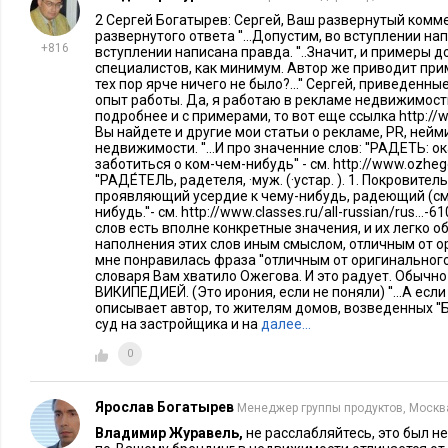
характеристиками и одинаково позиционируются.
2 Сергей Богатырев: Сергей, Ваш развернутый комм
развернутого ответа ''...Допустим, во вступлении нап
Оригинальные зонтичные бренды, сопровождаемые интер
+816
вступлении написана правда. ''..Значит, и примеры д
кампаниями, позволяют экономить значительные ресурсы. К
специалистов, как минимум. Автор же приводит прим
тех пор ярче ничего не было?...'' Сергей, приведен
таких брендов, идет ориентация и на рациональное предло
опыт работы. Да, я работаю в рекламе недвижимости
Smartville
составляющую. Например, название поселков
про
подробнее и с примерами, то вот еще ссылка http://ww
Вы найдете и другие мои статьи о рекламе, PR, нейм
умный, толковый, сообразительный. Идея «умного поселка
недвижимости. ''...И про значенние слов: ''РАДЕТЬ: 
заботиться о ком-чем-нибудь'' - см. http://www.ozheg
предполагает оригинальные инженерные, коммуникационные
''РАДЕ́ТЕЛЬ, радетеля, ·муж. (·устар. ). 1. Покровител
время, слово Smart ассоциируется с оригинальным и прест
проявляющий усердие к чему-нибудь, радеющий (см. р
нибудь.''- см. http://www.classes.ru/all-russian/rus..
автомобилем. Кстати, перевод брендов из одной категори
слов есть вполне конкретные значения, и их легко 
классификации товаров и услуг (МКТУ) в другую, как прав
наполнения этих слов иным смыслом, отличным от ори
мне понравилась фраза ''отличным от оригинального''
и выделиться в своей категории, и использовать опору на з
словаря Вам хватило Ожегова. И это радует. Обычн
экономит деньги на продвижении бренда.
ВИКИПЕДИЕЙ. (Это ирония, если не поняли) ''...А есл
описывает автор, то жителям домов, возведенных ''
суд на застройщика и на
далее…
Когда мы в 1997 году сделали нейминг для жилого комплек
0
используя местный топоним, квартиры стали продаваться к
покупателей приятные ассоциации вызвало слово «Слобода»
употребленное в названии жилого комплекса.
Ярослав Богатырев
Менеджер группы продуктов, Москв
Владимир Журавель,
не расслабляйтесь, это был н