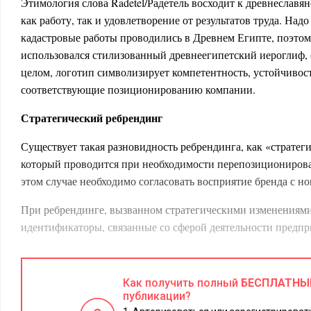
Этимология слова Radetel/Радетель восходит к древнеславя
как работу, так и удовлетворение от результатов труда. Надо
кадастровые работы проводились в Древнем Египте, поэтом
использовался стилизованный древнеегипетский иероглиф,
целом, логотип символизирует компетентность, устойчивость
соответствующие позиционированию компании.
Стратегический ребрендинг
Существует такая разновидность ребрендинга, как «стратег
который проводится при необходимости перепозициониров
этом случае необходимо согласовать восприятие бренда с н
При ребрендинге, вызванном стратегическими изменениями
идентификаторы, связанные со сферой деятельности предпр
Завод бетонно-керамзитных плит, строивший исключительн
спросом административные здания, в 1997 году решено был
Как получить полный
БЕСПЛАТНЫ
производство жилых домов. Когда к нам обратились за совет
публикации?
мы ответили, что перепрофилировать необходимо не сам заво