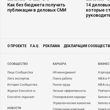
МАРКЕТИНГ
5042
6
МАРКЕТИНГ
Как без бюджета получить
14 деловых
публикации в деловых СМИ
которые с
руководит
О ПРОЕКТЕ
F.A.Q.
РЕКЛАМА
ДЕКЛАРАЦИЯ СООБЩЕСТВ
CООБЩЕСТВО
КАРЬЕРА
БИЗНЕС
Лица Сообщества
HR-менеджмент
Корпора
Лига экспертов
Поиск работы
MBA в Р
История Сообщества
Рынок труда
MBA за 
Журнал Executive.ru
Личная эффективность
Рейтинг
Executive отдыхает
Планирование карьеры
Бизнес-
Управленческие вакансии
Бизнес-
НОВОСТИ
Справочник компаний
Книги п