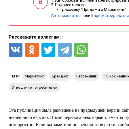
Авторизоваться или зарегистрировать
продукцию и, соответственно, идентификаторы позициони
Подписаться на:
рассылку "Продажи и Маркетинг"
недвижимости.
Авторизоваться
или
Зарегистрироватьс
«Бекерона»
Нужно превратить «недостатки» продукции
в… 
Не очень прочный материал предусматривает значительную
Расскажите коллегам:
теплоизоляция и сохранение энергии. Бетонно-керамзитные
высотного строительства? Нужно строить дома малой этаж
комнаты в квартирах? Так это улучшенная планировка! Хот
покажет вам варианты перепланировки квартиры…
…И реклама недвижимости «Бекерона» напоминала, скорее
маркетинг
брендинг
ребрендинг
рынок недви
ТЕГИ:
автомобилей, с «легендированием».
отношение потребителей
Первый дом «Бекерон» был построен на Дмитровском шоссе
месте. Однако девелоперы огородили и облагородили терри
Эта публикация была размещена на предыдущей версии сайт
коммуникации, сделали хорошую инженерию и IT, европейс
нынешнюю версию. После переноса некоторые элементы пу
индивидуального интерьера, и получился… малоэтажный 
некорректно. Если вы заметили погрешности верстки, сообщ
вместо никому не нужного административного здания. На с