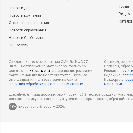
Тесты
Новости дня
Видео п
Новости компаний
Каталог
Отставки и назначения
Новости образования
Новости Сообщества
HR-новости
Свидетельство о регистрации СМИ Эл NФС 77-
Сервисы, рекрут
38751. Републикация материалов - только со
Сервисы, образ
ссылкой на
Executive.ru
, с разрешения редакции
Реклама:
adverti
сайта. Редакция не несет ответственности за
Редакция:
conten
высказывания пользователей на сайте.
Поддержка:
supp
Политика обработки персональных данных
Карта сайта
Executive.ru – краудсорсинговый проект, 80% текстов созданы участни
оспорить логику повествования, уточнить цифры и факты, обращайтесь 
18+
Executive.ru © 2000 – 2026.