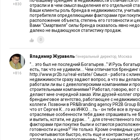
Сергей Як
Еще один удачный пример брендинга: дизайнер
по-Вашему брендинг в недвижимости отличается от 
+830
отрасли и в чем смысл выделения его отдельной ст
«Экоофис»
для логотипа компании
улитку. На мой взгляд, э
Ваши клиенты роль бренда в недвижимости, учитыва
улитка, во-первых, символизирует экологичность (в плохих 
потребителя определяющими факторами при покупк
расположение объекта, степень его готовности и це
во-вторых, домик на спине улитки означает уют, комфорт. 
Вами ''Смартвиля'' силы бренда оказалось явно нед
далеко не выдающуюся статистику продаж.
– «офисному планктону»?
0
Ребрендинг или пиар?
Владимир Журавель
Впрочем, ребрендинг нужен не всегда. Иногда для исправл
Генеральный директор, Москва
репутации», к примеру, достаточно грамотного пиара. Напр
''... это был не последний Богатырев...'' И Русь богат
есть, так что не удивили.... Чем отличается брендинг 
придуманное в 2004 году, было вполне удачным для девело
+816
http://www.pr2b.ru/real-estate/ Смысл - работа с кл
недвижимости сразу задают вопрос, а что вы делал
динамично, энергично и опирается на знаковый проект ком
работали ли вы с девелоперскими компаниями и про
же энергичен и логотип компании, отражающий образ друго
строительными компаниями? Работал, говорю, вот с ке
делают мне очередной заказ. Или друзей-коллег спр
высокого здания в Европе – башни «Федерация», и другие 
брендинговое агентство, работающее с недвижимост
коллеги. Позвони в PR&Branding agency PR2B Group
При правильном позиционировании, рекламном и PR-сопро
что от Сергея К....го из ИНКО.....ть - он тебе все в л
отраслевые особенности тебя даже спрашивать не бу
помочь бизнесу. И действительно, с осени 2004 года, Mirax
и выпить, кстати, не дурак... ''...для отечественно
рубежи упоминаемости в СМИ, и на особые, знаковые проек
факторами при покупке были и остаются расположен
готовности и цена?'' Не только. Кроме очевидных ц
проблемы с позиционированием компании и с пиаром. В пи
просчитываются быстро, есть еще и контрактные усло
отследишь и они малосравнимы. Тут и начинает рабо