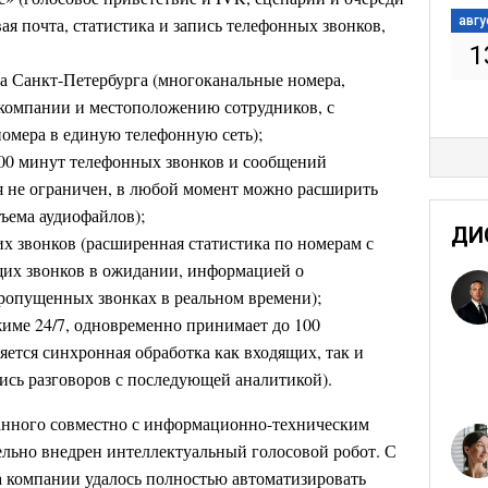
вая почта, статистика и запись телефонных звонков,
авгу
1
а Санкт-Петербурга (многоканальные номера,
 компании и местоположению сотрудников, с
омера в единую телефонную сеть);
 000 минут телефонных звонков и сообщений
я не ограничен, в любой момент можно расширить
ъема аудиофайлов);
ДИ
 звонков (расширенная статистика по номерам с
щих звонков в ожидании, информацией о
ропущенных звонках в реальном времени);
жиме 24/7, одновременно принимает до 100
яется синхронная обработка как входящих, так и
пись разговоров с последующей аналитикой).
танного совместно с информационно-техническим
ьно внедрен интеллектуальный голосовой робот. С
компании удалось полностью автоматизировать