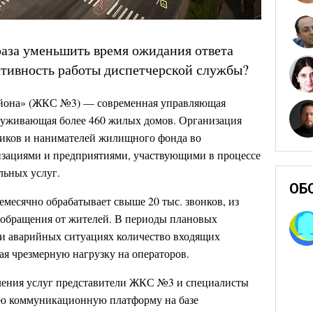
раза уменьшить время ожидания ответа
ктивность работы диспетчерской службы?
йона» (ЖКС №3) — современная управляющая
служивающая более 460 жилых домов. Организация
ников и нанимателей жилищного фонда во
изациями и предприятиями, участвующими в процессе
ьных услуг.
ОБ
есячно обрабатывает свыше 20 тыс. звонков, из
 обращения от жителей. В периоды плановых
и аварийных ситуациях количество входящих
вая чрезмерную нагрузку на операторов.
вления услуг представители ЖКС №3 и специалисты
ю коммуникационную платформу на базе