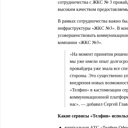
сотрудничества с ЖКС № 3 провайд
высоким качеством предоставляем
В рамках сотрудничества важно б
инфраструктуры «ЖКС №3». В конц
усовершенствовать коммуникацион
компании «ЖКС №3».
«На момент принятия решен
мы уже имели опыт долгосро
провайдера уже знала все сп
стороны. Это существенно у
внедрения новых возможност
«Телфин» в кастомизации сер
коммуникационной платформ
нас», — добавил Сергей Глав
Какие сервисы «Телфин» исполь
виртуальная АТС «Телфин.Офис»