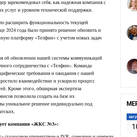
ер зарекомендовал себя, как надежная компания с
ых услуг и уровнем технической поддержки.
ыло расширить функциональность текущей
е 2024 года было принято решение обновить и
ную платформу «Телфин» с учетом новых задач
ия об обновлении нашей системы коммуникаций
чного сотрудничества с «Телфин». Команда
ецифические требования и ожидания с нашей
простило взаимодействие и ускорило процесс
ей. Кроме этого, обширная экспертиза
висов позволила создать на базе их
МЕ
ы уникальное решение индивидуально под
атских.
авгу
зует компания «ЖКС №3»:
1
 (голосовое приветствие и IVR, сценарии и очереди