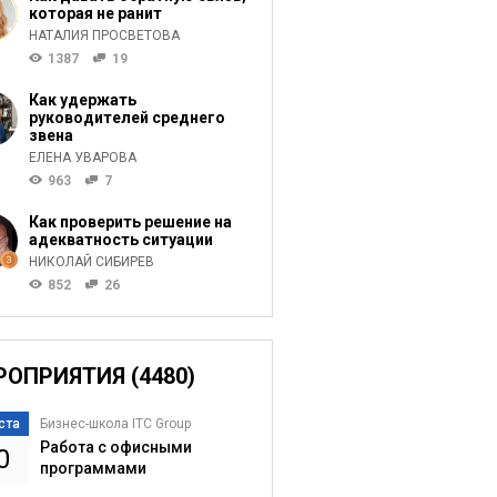
которая не ранит
НАТАЛИЯ ПРОСВЕТОВА
1387
19
Как удержать
руководителей среднего
звена
ЕЛЕНА УВАРОВА
963
7
Как проверить решение на
адекватность ситуации
НИКОЛАЙ СИБИРЕВ
852
26
РОПРИЯТИЯ (4480)
ста
Бизнес-школа ITC Group
Работа с офисными
0
программами