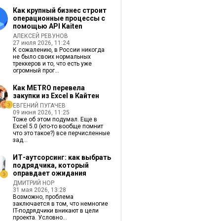
Как крупный бизнес строит
операционные процессы с
помощью API Kaiten
АЛЕКСЕЙ РЕВУНОВ
27 июля 2026, 11:24
К сожалению, в России никогда
не было своих нормальных
треккеров и то, что есть уже
огромный прог...
Как METRO перевела
закупки из Excel в Кайтен
ЕВГЕНИЙ ПУГАЧЕВ
09 июня 2026, 11:25
Тоже об этом подумал. Еще в
Excel 5.0 (кто-то вообще помнит
что это такое?) все перчисленные
зад...
ИТ-аутсорсинг: как выбрать
подрядчика, который
оправдает ожидания
ДМИТРИЙ НОР
31 мая 2026, 13:28
Возможно, проблема
заключается в том, что немногие
IT-подрядчики вникают в цели
проекта. Условно...