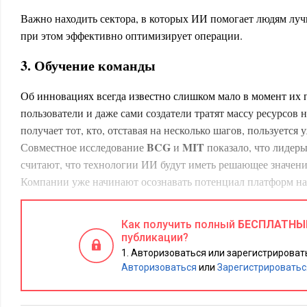
Важно находить сектора, в которых ИИ помогает людям луч
при этом эффективно оптимизирует операции.
3. Обучение команды
Об инновациях всегда известно слишком мало в момент их 
пользователи и даже сами создатели тратят массу ресурсов н
получает тот, кто, отставая на несколько шагов, пользуется
BCG
MIT
Совместное исследование
и
показало, что лидер
считают, что технологии ИИ будут иметь решающее значени
Компании уже начинают осознавать потенциал платформ на
интеллекта, 83% опрошенных рассматривает их как стратег
роста.
Как получить полный
БЕСПЛАТНЫ
публикации?
Для большинства высокотехнологичных компаний глубокая 
Авторизоваться или зарегистрировать
искусственного интеллекта не является абсолютно необход
Авторизоваться
или
Зарегистрироватьс
важно понимать основные аспекты этой технологии, чтобы 
Важно видеть такие возможности ИИ, как самообучение про