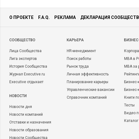
О ПРОЕКТЕ
F.A.Q.
РЕКЛАМА
ДЕКЛАРАЦИЯ СООБЩЕСТВ
CООБЩЕСТВО
КАРЬЕРА
БИЗНЕС
Лица Сообщества
HR-менеджмент
Корпора
Лига экспертов
Поиск работы
MBA в Р
История Сообщества
Рынок труда
MBA за 
Журнал Executive.ru
Личная эффективность
Рейтинг
Executive отдыхает
Планирование карьеры
Бизнес-
Управленческие вакансии
Бизнес-
НОВОСТИ
Справочник компаний
Книги п
Тесты
Новости дня
Видео п
Новости компаний
Каталог
Отставки и назначения
Новости образования
Новости Сообщества