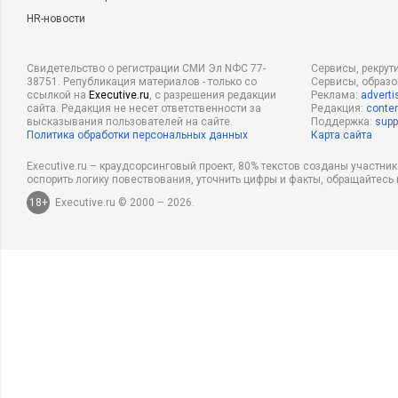
HR-новости
Свидетельство о регистрации СМИ Эл NФС 77-
Сервисы, рекрут
38751. Републикация материалов - только со
Сервисы, образ
ссылкой на
Executive.ru
, с разрешения редакции
Реклама:
adverti
сайта. Редакция не несет ответственности за
Редакция:
conten
высказывания пользователей на сайте.
Поддержка:
supp
Политика обработки персональных данных
Карта сайта
Executive.ru – краудсорсинговый проект, 80% текстов созданы участни
оспорить логику повествования, уточнить цифры и факты, обращайтесь 
18+
Executive.ru © 2000 – 2026.