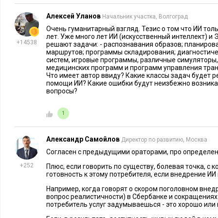
примитивными и повторяющимися операциями, в том числе 
маркетингом. Однако для них все равно потребуется монит
Алексей Уланов
Начальник участка, Волгоград
адаптация. Поэтому, чтобы успешно внедрять ИИ и плавно 
Очень гуманитарный взгляд. Тезис о том что ИИ тол
лет. Уже много лет ИИ (искусственный интеллект) и
алгоритмы, необходимы согласованные действия разных по
+14538
решают задачи: - распознавания образов; планиров
маршрутов; программы складирования; диагностич
5. Сохранение человеческого лица HR-служб
систем, игровые программы, различные симуляторы,
медицинских программ и программ управления тран
Что имеет автор ввиду? Какие классы задач будет 
В применении новых технологий важен баланс и понимание
помощи ИИ? Какие ошибки будут неизбежно возника
вопросы?
мнение, что
в такой сфере, как подбор персонала
искусствен
предпочтительнее, чем человеческое общение. Машина лучш
1
сотен резюме и поиском подходящего кандидата.
Решая различные HR-задачи, важно оставаться эмоциональ
Александр Самойлов
Директор по развитию, Москва
чувствуют себя более комфортно, когда общаются с другим
Согласен с предыдущими ораторами, про определен
интеллект будет ценным в таких областях, как начисление з
+252
Плюс, если говорить по существу, болевая точка, с к
оценка эффективности и планирование работы сотрудников
готовность к этому потребителя, если внедрение ИИ 
не заменит HR-специалистов.
Например, когда говорят о скором поголовном внед
вопрос реалистичности) в Сбербанке и сокращениях в
потребитель услуг задумываешься - это хорошо или 
Перевод с английского. Источник:
entrepreneur.com