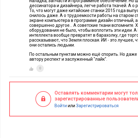
наладка, запчасти и программное обеспечение. Но
дессинатора и дизайнера, легче работа ткачей. А о 
То, что могут даже китайские станки 2015 года выпу
снилось даже. А о трудоемкости работы на старом ст
экране компьютера в программе дизайн отличный, 
совершенно другое... А советские ткани вспомните. 
оборудования не было, чтобы воплотить эти идеи. А
интеллекта вообще превратят в барахолку, где торг
рассказывают, что Земля плоская. ИИ - это лучшее,
они остались людьми.
По остальным пунктам можно ещё спорить. Но даже 
автору респект и заслуженный "лайк".
0
Оставлять комментарии могут то
зарегистрированные пользовател
Войти
или
Зарегистрироваться