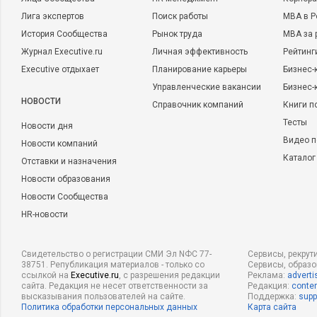
Лига экспертов
Поиск работы
MBA в Р
История Сообщества
Рынок труда
MBA за 
Журнал Executive.ru
Личная эффективность
Рейтинг
Executive отдыхает
Планирование карьеры
Бизнес-
Управленческие вакансии
Бизнес-
НОВОСТИ
Справочник компаний
Книги п
Тесты
Новости дня
Видео п
Новости компаний
Каталог
Отставки и назначения
Новости образования
Новости Сообщества
HR-новости
Свидетельство о регистрации СМИ Эл NФС 77-
Сервисы, рекрут
38751. Републикация материалов - только со
Сервисы, образ
ссылкой на
Executive.ru
, с разрешения редакции
Реклама:
adverti
сайта. Редакция не несет ответственности за
Редакция:
conten
высказывания пользователей на сайте.
Поддержка:
supp
Политика обработки персональных данных
Карта сайта