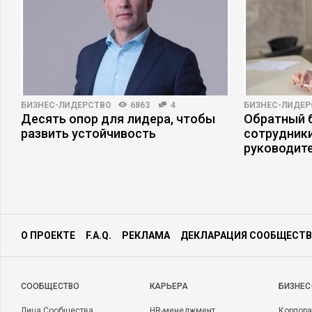
БИЗНЕС-ЛИДЕРСТВО
6863
4
БИЗНЕС-ЛИДЕР
Десять опор для лидера, чтобы
Обратный б
развить устойчивость
сотрудники
руководит
О ПРОЕКТЕ
F.A.Q.
РЕКЛАМА
ДЕКЛАРАЦИЯ СООБЩЕСТВ
CООБЩЕСТВО
КАРЬЕРА
БИЗНЕС
Лица Сообщества
HR-менеджмент
Корпора