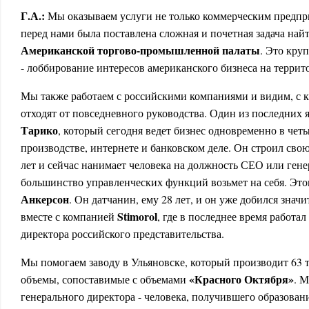
Г.А.:
Мы оказываем услуги не только коммерческим предпр
перед нами была поставлена сложная и почетная задача най
Американской торгово-промышленной палаты
. Это кру
- лоббирование интересов американского бизнеса на террит
Мы также работаем с российскими компаниями и видим, с к
отходят от повседневного руководства. Один из последних 
Тарико
, который сегодня ведет бизнес одновременно в чет
производстве, интернете и банковском деле. Он строил сво
лет и сейчас нанимает человека на должность СЕО или гене
большинство управленческих функций возьмет на себя. Это
Анкерсон
. Он датчанин, ему 28 лет, и он уже добился знач
Stimorol
вместе с компанией
, где в последнее время работа
директора российского представительства.
Мы помогаем заводу в Ульяновске, который производит 63 ты
«Красного Октября»
объемы, сопоставимые с объемами
. 
генерального директора - человека, получившего образован