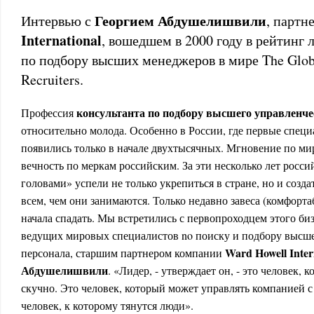
Георгием Абдушелишвили
Интервью с
, парт
International
, вошедшем в 2000 году в рейтинг
по подбору высших менеджеров в мире The Globa
Recruiters.
консультанта по подбору высшего управленче
Профессия
относительно молода. Особенно в России, где первые специ
появились только в начале двухтысячных. Мгновение по ми
вечность по меркам российским. За эти несколько лет росси
головами» успели не только укрепиться в стране, но и созда
всем, чем они занимаются. Только недавно завеса (комфорта
начала спадать. Мы встретились с первопроходцем этого биз
ведущих мировых специалистов no поиску и подбору высше
Ward Howell Inter
персонала, старшим партнером компании
Абдушелишвили
. «Лидер, - утверждает он, - это человек, 
скучно. Это человек, который может управлять компанией 
человек, к которому тянутся люди».