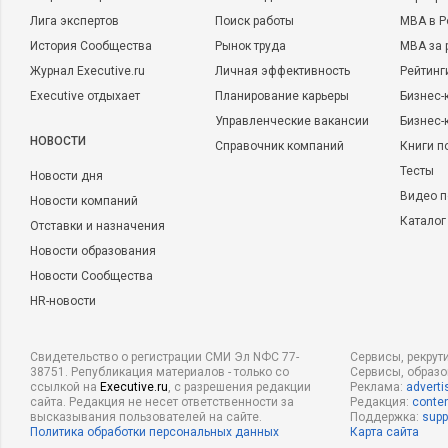
Лига экспертов
Поиск работы
MBA в Р
История Сообщества
Рынок труда
MBA за 
Журнал Executive.ru
Личная эффективность
Рейтинг
Executive отдыхает
Планирование карьеры
Бизнес-
Управленческие вакансии
Бизнес-
НОВОСТИ
Справочник компаний
Книги п
Тесты
Новости дня
Видео п
Новости компаний
Каталог
Отставки и назначения
Новости образования
Новости Сообщества
HR-новости
Свидетельство о регистрации СМИ Эл NФС 77-
Сервисы, рекрут
38751. Републикация материалов - только со
Сервисы, образ
ссылкой на
Executive.ru
, с разрешения редакции
Реклама:
adverti
сайта. Редакция не несет ответственности за
Редакция:
conten
высказывания пользователей на сайте.
Поддержка:
supp
Политика обработки персональных данных
Карта сайта