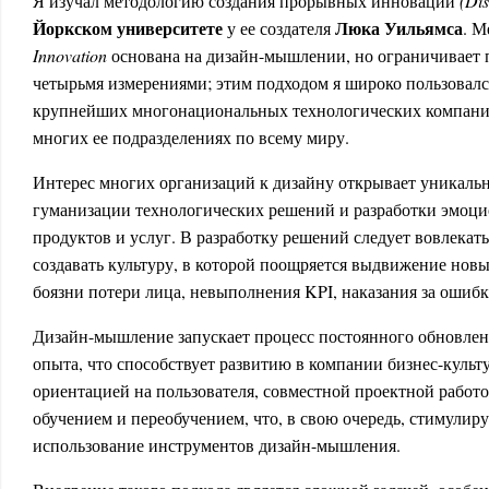
Я изучал методологию создания прорывных инноваций
(Dis
Йоркском университете
Люка Уильямса
у ее создателя
. М
Innovation
основана на дизайн-мышлении, но ограничивает 
четырьмя измерениями; этим подходом я широко пользовался
крупнейших многонациональных технологических компаний
многих ее подразделениях по всему миру.
Интерес многих организаций к дизайну открывает уникаль
гуманизации технологических решений и разработки эмоц
продуктов и услуг. В разработку решений следует вовлекат
создавать культуру, в которой поощряется выдвижение новы
боязни потери лица, невыполнения KPI, наказания за ошибку
Дизайн-мышление запускает процесс постоянного обновлен
опыта, что способствует развитию в компании бизнес-куль
ориентацией на пользователя, совместной проектной работо
обучением и переобучением, что, в свою очередь, стимулир
использование инструментов дизайн-мышления.