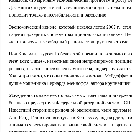
Для многих людей эти события послужили доказательством 
приводит только к нестабильности и разорению.
Экономический кризис, который начался летом 2007 г., ста
падения доверия к системе традиционного капитализма. Не
«капитализм» и «свободный рынок» стали ругательствами.
Пол Кругман, лауреат Нобелевской премии по экономике и о
New York Times»
, известный своей непримиримой позици
рынков, казалось, превзошел самого себя, подвергнув жест
Уолл-стрит за то, что они используют «методы Мейдоффа» и
лучше мошенника Бернарда Мейдоффа, автора крупнейшей
Убежденность даже некоторых самых известных приверженц
бывшего председателя Федеральной резервной системы США
Известный сторонник рыночной экономики, чьим другом и
Айн Рэнд, Гринспен, выступая в Кон­грессе, подтвердил, чт
заниматься регулированием финансовой системы, падение к
значительным, чем он мог ожидать: «Те из нас, кто преслед