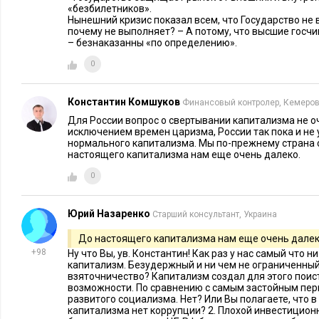
Финансовый кризис достиг своего апогея осенью 2008 г. Но
«безбилетников».
Нынешний кризис показал всем, что Государство не
традиционные сомнения в нашей системе — ощущению бедс
почему не выполняет? – А потому, что высшие госчи
степени способствовали и те, кто формировал многие неуда
– безнаказанны «по определению».
стратегии по выходу из кризиса.
0
В своем знаменитом романе «Атлант расправил плечи» Айн 
Константин Комшуков
это происходит. Общественные деятели и политики винят в
Финансовый контролер, Кемеро
Для России вопрос о свертывании капитализма не оч
созданной государством, свободный рынок, в результате н
исключением времен царизма, России так пока и не 
законов, которые только усиливают разрушение, а затем о
нормального капитализма. Мы по-прежнему страна 
настоящего капитализма нам еще очень далеко.
обвинениями и упреками.
0
В этой книге освещаются фундаментальные принципы демо
которые зачастую неочевидны даже для приверженцев рыноч
Юрий Назаренко
Старший консультант, Украина
вопросы, связанные с худшим экономическим кри­зисом, сл
До настоящего капитализма нам еще очень далек
лет.
+98
Ну что Вы, ув. Константин! Как раз у нас самый что н
капитализм. Безудержный и ни чем не ограниченный.
Сегодняшний всплеск критики капитализма — совсем не но
взяточничество? Капитализм создал для этого пои
завоевал плохую репутацию еще до появления Карла Маркс
возможности. По сравнению с самым застойным пе
развитого социализма. Нет? Или Вы полагаете, что в
неспокойные времена у людей появляется естественное жел
капитализма нет коррупции? 2. Плохой инвестицион