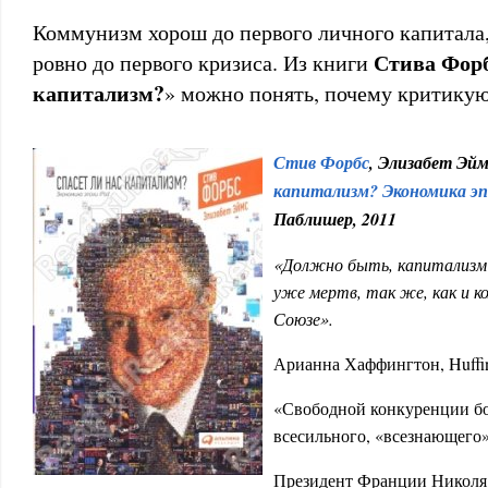
Коммунизм хорош до первого личного капитала,
Стива Форб
ровно до первого кризиса. Из книги
капитализм?
» можно понять, почему критику
Стив Форбс
, Элизабет Эйм
капитализм? Экономика эп
Пабли­шер, 2011
«Должно быть, капитализм 
уже мертв, так же, как и к
Союзе».
Арианна Хаффингтон, Huffing
«Свободной конкуренции бо
всесильного, «всезнающего
Президент Франции Николя