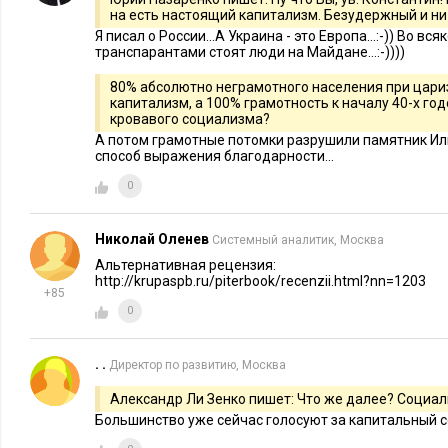
на есть настоящий капитализм. Безудержный и ни
кто нуждается в них. Капитализм также винят в том, что он
Я писал о России...А Украина - это Европа...:-)) Во вс
социально-значимых проблем — от загрязнения воздуха до 
транспарантами стоят люди на Майдане...:-))))
Незаслуженной критикой капитализма увлекаются не только
80% абсолютно неграмотного населения при цари
капитализм, а 100% грамотность к началу 40-х год
люди, порицанию его учат в наших школах. Критичное от­н
кровавого социализма?
сформировало представления и оценки наиболее влиятельн
А потом грамотные потомки разрушили памятник Ил
способ выражения благодарности...
писателей, мыслителей и политиков.
0
Задолго до краха фондового рынка, до того, как руководит
генеральные директора автомобильных компаний были отдан
Николай Оленев
Системный аналитик, Москва
Конгресса, члены демократической и республиканской парт
Альтернативная рецензия:
постоянством обвиняли «слишком высокооплачиваемых» ру
http://krupaspb.ru/piterbook/recenzii.html?nn=1203
+85
представителей Уолл-стрит» в разрушении амери­канской э
0
Антипредпринимательская тенденция в течение долгого вр
. .
Директор по развитию, Москва
наших лучших университетах, где Маркс занимает культо­вое
обучаются сторонники свободного рынка и где карьера в не
Александр Ли Зенко пишет: Что же далее? Социал
как наука или искусство, зачастую считается нравственно п
Большинство уже сейчас голосуют за капитальный с
«стяжательском» частном секторе экономики.