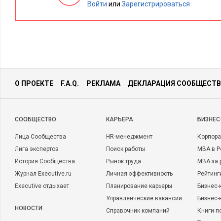
Войти
или
Зарегистрироваться
Отчасти из-за критики капитализма в наше время многие уб
экономику могут протекционистские политические решения
рабочие места, хотя подобные действия не только в США, но
доказано, приводят к противополож­ному результату.
Фото: en.wikipedia.org
О ПРОЕКТЕ
F.A.Q.
РЕКЛАМА
ДЕКЛАРАЦИЯ СООБЩЕСТВ
CООБЩЕСТВО
КАРЬЕРА
БИЗНЕС
Лица Сообщества
HR-менеджмент
Корпора
Лига экспертов
Поиск работы
MBA в Р
История Сообщества
Рынок труда
MBA за 
Журнал Executive.ru
Личная эффективность
Рейтинг
Executive отдыхает
Планирование карьеры
Бизнес-
Управленческие вакансии
Бизнес-
НОВОСТИ
Справочник компаний
Книги п