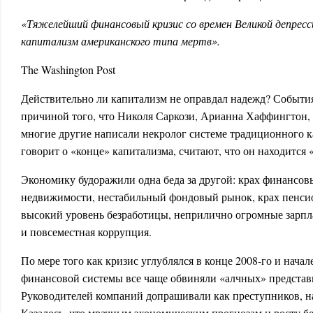
«Тяжелейший финансовый кризис со времен Великой де­прес
капитализм американского типа мертв».
The Washington Post
Действительно ли капитализм не оправдал надежд? Событи
причиной того, что Николя Сарко­зи, Арианна Хаффингтон, г
многие другие написали некролог системе традиционного ка
говорит о «конце» капитализма, считают, что он находится 
Экономику будоражили одна беда за другой: крах финансов
недвижимости, нестабильный фондовый рынок, крах пенсион
высокий уровень безработицы, неприлично огромные зарпл
и повсеместная коррупция.
По мере того как кризис углублялся в конце 2008-го и начале
финансовой системы все чаще обвиняли «алчных» представи
Руководителей компаний допрашивали как преступников, на
Казалось, что мрачным экономическим прогнозам и росту бе