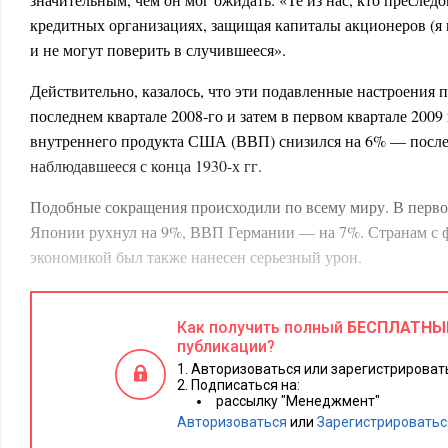
кредитных организациях, защищая капиталы акционеров (я
и не могут поверить в случившееся».
Действительно, казалось, что эти подавленные настроения
последнем квартале 2008-го и затем в первом квартале 2009 
внутреннего продукта США (ВВП) снизился на 6% — после
наблюдавшееся с конца 1930-х гг.
Подобные сокращения происходили по всему миру. В перво
Японии рухнул на 9%, ВВП Германии — на 7%. Странам с
экономикой был также нанесен серьезный урон.
Неудивительно, это шокировало Гринспена и не только его
администраций Буша и Обамы на вывод из кризиса корпора
Как получить полный
БЕСПЛАТНЫ
ощущение того, что частной экономике пришел конец. Мил
публикации?
Авторизоваться или зарегистрировать
правительственной программы по спасению проблемных ак
Подписаться на:
источников перекачивались в банки страховые компании, т
рассылку "Менеджмент"
признанные «слишком крупными для того, чтобы погибнуть
Авторизоваться
или
Зарегистрироватьс