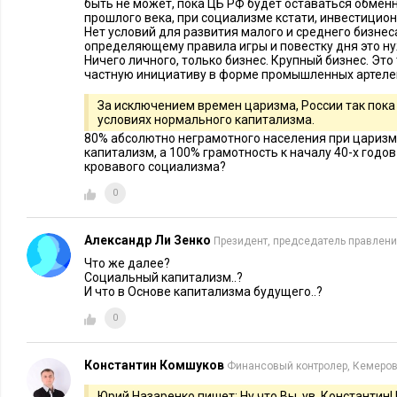
отпущения.
быть не может, пока ЦБ РФ будет оставаться обмен
прошлого века, при социализме кстати, инвестицио
Нет условий для развития малого и среднего бизнес
На протяжении всей истории во време­на экономической нес
определяющему правила игры и повестку дня это ну
Ничего личного, только бизнес. Крупный бизнес. Это
винили «предпринима­телей-проходимцев»:
частную инициативу в форме промышленных артелей
«зловредных банкиров», которые, вероят­но, вызвали п
За исключением времен царизма, России так пока 
условиях нормального капитализма.
1830-х гг.,
80% абсолютно неграмотного населения при царизм
«спекулянтов», которых обвиняли в экономическом крахе
капитализм, а 100% грамотность к началу 40-х годов
депрессии,
кровавого социализма?
«кабальных кредиторов» и «миллиардеров — владельце
0
обвиняемых в нынешнем финансовом кризисе и «Велико
Александр Ли Зенко
Президент, председатель правлени
В этой книге будет показано, что подобные взгляды, будучи
Что же далее?
являются ошибочными.
Социальный капитализм..?
И что в Основе капитализма будущего..?
Обычно капитализм обвиняют в том, что он является алчны
0
своей сути. Благодаря капитализму богатые становятся еще б
Свободный рынок — это дарвинистская среда, в которой са
Константин Комшуков
Финансовый контролер, Кемеро
раздавливают тех, кто послабее, а стоимость жизненно важн
как здравоохране­ние и энергия, находится практически на 
Юрий Назаренко пишет: Ну что Вы, ув. Константин! 