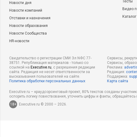
Тесты
Новости дня
Видео п
Новости компаний
Каталог
Отставки и назначения
Новости образования
Новости Сообщества
HR-новости
Свидетельство о регистрации СМИ Эл NФС 77-
Сервисы, рекрут
38751. Републикация материалов - только со
Сервисы, образ
ссылкой на
Executive.ru
, с разрешения редакции
Реклама:
adverti
сайта. Редакция не несет ответственности за
Редакция:
conten
высказывания пользователей на сайте.
Поддержка:
supp
Политика обработки персональных данных
Карта сайта
Executive.ru – краудсорсинговый проект, 80% текстов созданы участни
оспорить логику повествования, уточнить цифры и факты, обращайтесь 
18+
Executive.ru © 2000 – 2026.