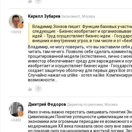
0
Критика капитализма широко распространена в сфере развл
Кирилл Зубарев
Экономист, Москва
руководители — это любимые отрицательные герои кинемат
фильмов, как «Эрин Брокович», и заканчи­вая такими телесе
Владимир Зонзов пишет: Функции базовых участн
следующие: - Бизнес изобретает и организовывае
+3093
мокрые деньги».
идей. - Труд осуществляет бизнес-идеи. - Госуда
внешних и внутренних угроз; в том числе и от «бе
Даже некоторые из тех, кто получает наибольшую выгоду от
Владимир, не могу поверить, что вы заставили себя д
читать там нечего. Позволю себе сделать коммента
подвергать его критике. Уоррен Баффетт, самый успешный 
процитированной модели (естественно, лично с моей 
второе место в ежегодном списке миллиардеров, публи­куе
инвестор обеспечивает среду для зарождения и осу
изобретает и осуществляет бизнес идеи - Государст
заявил, что его состояние является «несоразмер­ным».
создает защитную оболочку для первых двух Все это,
Случайно нажал на unlike - хотел на like. Компенси
На Всемирном экономическом форуме 2008 года Билл Гейтс п
возможности...
слова «The Wall Street Journal»
,
к «пересмотру капитализма».
0
Роберту Гуту, что, по его мнению, плоды капита­лизма, т.е. 
как здравоохранение, технологии и образование, не попада
Дмитрий Федоров
Директор по рекламе, Москва
первую очередь облегчают жизнь богатым.
Имхо очень важно перестать смешивать понятия Э
Цивилизация Понятие успешности цивилизации не н
Из-за плохой репутации капитализма было принято много 
+3430
экономики или огромным периодам ее возможного и
модернизация XX века показала свою силу вне зави
решений. Люди, критикующие его, возлагают надежды на то,
но показав силу рационализма и жесткой логики. Эк