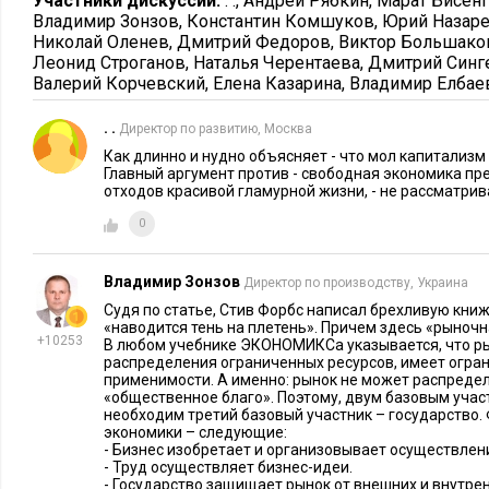
Участники дискуссии:
. .
,
Андрей Рябкин
,
Марат Бисен
предпринимательства.
Владимир Зонзов
,
Константин Комшуков
,
Юрий Назар
Николай Оленев
,
Дмитрий Федоров
,
Виктор Большако
Time
»
Обозреватель журнала «
Джастин Фокс, автор книги 
Леонид Строганов
,
Наталья Черентаева
,
Дмитрий Синг
Валерий Корчевский
,
Елена Казарина
,
Владимир Елбае
рынке» (The Myth of the Rational Market), решительно на­стаи
экономиках мира происходят кардинальные изменения. Он ут
. .
Директор по развитию, Москва
«достаточно положиться на финансовые рынки, и все будет 
Как длинно и нудно объясняет - что мол капитализм
бывшие приверженцы рыночной экономики. Устойчивое пре
Главный аргумент против - свободная экономика пр
отходов красивой гламурной жизни, - не рассматрив
рынки являются «само­регулирующимися», оказалось не тол
Правы ли критики капитализма?
0
Первоначально я решил написать эту книгу до кризиса, лето
Владимир Зонзов
Директор по производству, Украина
ясность в вопросы, связанные с непониманием и зачастую с
Судя по статье, Стив Форбс написал брехливую книжк
нашей системы демократического капитализма, которые де
«наводится тень на плетень». Причем здесь «рыноч
+10253
В любом учебнике ЭКОНОМИКСа указывается, что ры
состоятельные, образованные люди.
распределения ограниченных ресурсов, имеет огра
применимости. А именно: рынок не может распредел
Далее мы обсудим это парадокс, который отметил экономис
«общественное благо». Поэтому, двум базовым уча
необходим третий базовый участник – государство.
«Капиталистический класс, который получает наибольшую 
экономики – следующие:
предпринимательства, начал восставать против самого себя»
- Бизнес изобретает и организовывает осуществлен
- Труд осуществляет бизнес-идеи.
- Государство защищает рынок от внешних и внутренн