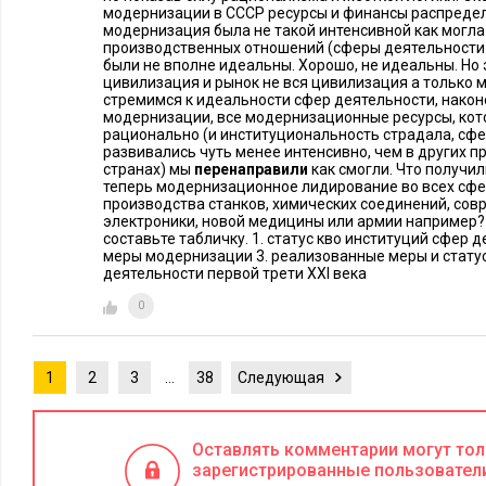
рабочие места», тогда как наиболее мощным меха­низмом со
модернизации в СССР ресурсы и финансы распредел
модернизация была не такой интенсивной как могла
был частный сектор экономики. Они считают: чтобы повыси
производственных отношений (сферы деятельности 
были не вполне идеальны. Хорошо, не идеальны. Но 
нужно увеличить налоги для так называемых богатых и ко
цивилизация и рынок не вся цивилизация а только 
прибыли». Однако исто­рия снова и снова показывает нам, ч
стремимся к идеальности сфер деятельности, нако
модернизации, все модернизационные ресурсы, кот
предпринимателей и предприятий, которые создают рабочие
рационально (и институциональность страдала, сф
верный путь к разрушению экономики, тогда как снижение 
развивались чуть менее интенсивно, чем в других 
странах) мы
перенаправили
как смогли. Что получил
которое предпочитают политики, а существенное их уменьш
теперь модернизационное лидирование во всех сфе
наилучшим стимулом для экономики.
производства станков, химических соединений, сов
электроники, новой медицины или армии например?
составьте табличку. 1. статус кво институций сфер д
Также люди критикуют крупные компании, находящиеся в ча
меры модернизации 3. реализованные меры и статус
за якобы чрезмерную «рыночную власть», при этом они не
деятельности первой трети XXI века
рыночную власть государства и его роль в современных эко
0
Два важнейших примера: «Fannie Мае» и «Freddie Mac» — и
созданные государством, сыграли ключевую роль в крахе ры
1
2
3
…
38
Следующая
ипотечного кредитования и финансовом кризисе. А такие ко
«Medicaid» — крупнейшие государственные страховые орга
Оставлять комментарии могут то
колоссальное негативное воздействие на современ­ную сист
зарегистрированные пользовател