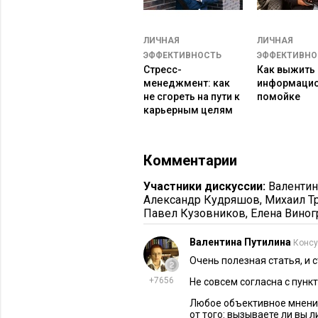
Этот совет, наоборот, для тех, кто
происходит в кризисных ситуациях,
ЛИЧНАЯ
ЛИЧНАЯ
люди фокусируют свое внимание н
ЭФФЕКТИВНОСТЬ
ЭФФЕКТИВНО
информацию. Это одна из форм про
Стресс-
Как выжить 
менеджмент: как
информаци
Вот реальный и довольно печальны
не сгореть на пути к
помойке
карьерным целям
крушение в Атлантическом океане.
крыльев самолета, что не обратил 
опасным углом. Это остановило сам
Комментарии
предупреждение системы безопасно
Участники дискуссии:
Валентин
Даже в кризисных ситуациях время 
Александр Кудряшов
,
Михаил Т
поддаваясь панике, остановиться и
Павел Кузовников
,
Елена Виног
7. Меньшее из двух зол
Валентина Путилина
Консу
Очень полезная статья, и 
Из некоторых ситуаций нет безбол
+7656
Не совсем согласна с пунк
неприятным последствиям
, вопрос
Любое объективное мнени
таких обстоятельствах бывает слож
от того: вызываете ли вы 