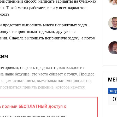
действенный способ: написать варианты на бумажках,
н. Такой метод работает, если у всех вариантов
ность.
ли предстоит выполнить много неприятных задач.
одну с неприятными задачами, другую – с
ния. Сначала выполнять неприятную задачу, а потом
ящем
гориями, стараясь предсказать, как каждое из
 наше будущее, это часто сбивает с толку. Процесс
МЕ
тоящим испытанием, выматывая нас эмоционально.
постараться принять решение, которое кажется
авгу
0
метод облегчит выполнение следующего действия на
ь полный
БЕСПЛАТНЫЙ
доступ к
маленькими шажками, чем застрять в хронической