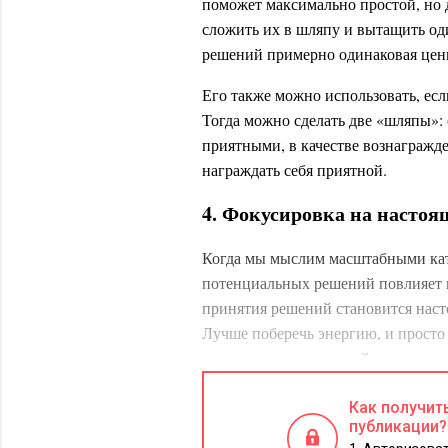
поможет максимально простой, но 
сложить их в шляпу и вытащить оди
решений примерно одинаковая цен
Его также можно использовать, ес
Тогда можно сделать две «шляпы»: 
приятными, в качестве вознагражде
награждать себя приятной.
4. Фокусировка на насто
Когда мы мыслим масштабными кате
потенциальных решений повлияет на
принятия решений становится нас
Лучше поберечь энергию, и просто 
оптимальным прямо сейчас.
Стоит исходить из того, что этот 
Как получит
пути к цели. Лучше продвигаться 
публикации?