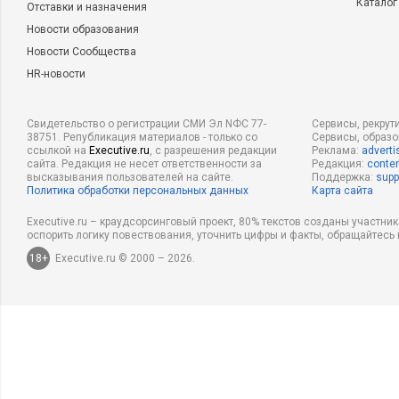
Каталог
Отставки и назначения
Новости образования
Новости Сообщества
HR-новости
Свидетельство о регистрации СМИ Эл NФС 77-
Сервисы, рекрут
38751. Републикация материалов - только со
Сервисы, образ
ссылкой на
Executive.ru
, с разрешения редакции
Реклама:
adverti
сайта. Редакция не несет ответственности за
Редакция:
conten
высказывания пользователей на сайте.
Поддержка:
supp
Политика обработки персональных данных
Карта сайта
Executive.ru – краудсорсинговый проект, 80% текстов созданы участни
оспорить логику повествования, уточнить цифры и факты, обращайтесь 
18+
Executive.ru © 2000 – 2026.