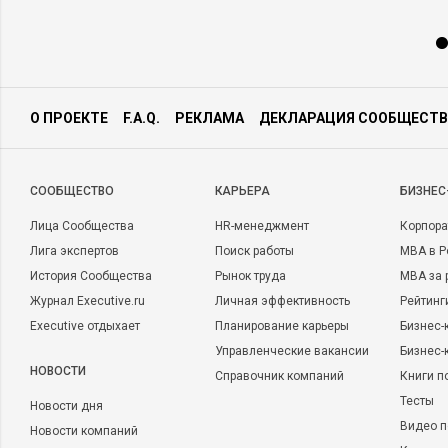
О ПРОЕКТЕ
F.A.Q.
РЕКЛАМА
ДЕКЛАРАЦИЯ СООБЩЕСТВ
CООБЩЕСТВО
КАРЬЕРА
БИЗНЕС
Лица Сообщества
HR-менеджмент
Корпора
Лига экспертов
Поиск работы
MBA в Р
История Сообщества
Рынок труда
MBA за 
Журнал Executive.ru
Личная эффективность
Рейтинг
Executive отдыхает
Планирование карьеры
Бизнес-
Управленческие вакансии
Бизнес-
НОВОСТИ
Справочник компаний
Книги п
Тесты
Новости дня
Видео п
Новости компаний