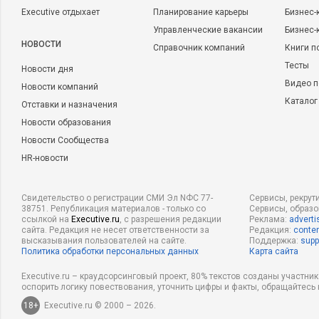
Executive отдыхает
Планирование карьеры
Бизнес-
Управленческие вакансии
Бизнес-
НОВОСТИ
Справочник компаний
Книги п
Тесты
Новости дня
Видео п
Новости компаний
Каталог
Отставки и назначения
Новости образования
Новости Сообщества
HR-новости
Свидетельство о регистрации СМИ Эл NФС 77-
Сервисы, рекрут
38751. Републикация материалов - только со
Сервисы, образ
ссылкой на
Executive.ru
, с разрешения редакции
Реклама:
adverti
сайта. Редакция не несет ответственности за
Редакция:
conten
высказывания пользователей на сайте.
Поддержка:
supp
Политика обработки персональных данных
Карта сайта
Executive.ru – краудсорсинговый проект, 80% текстов созданы участни
оспорить логику повествования, уточнить цифры и факты, обращайтесь 
18+
Executive.ru © 2000 – 2026.