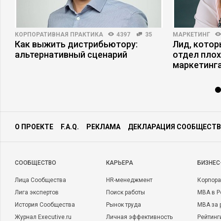
КОРПОРАТИВНАЯ ПРАКТИКА
4397
35
МАРКЕТИНГ
Как выжить дистрибьютору:
Лид, котор
альтернативный сценарий
отдел плох
маркетинга
О ПРОЕКТЕ
F.A.Q.
РЕКЛАМА
ДЕКЛАРАЦИЯ СООБЩЕСТВ
CООБЩЕСТВО
КАРЬЕРА
БИЗНЕС
Лица Сообщества
HR-менеджмент
Корпора
Лига экспертов
Поиск работы
MBA в Р
История Сообщества
Рынок труда
MBA за 
Журнал Executive.ru
Личная эффективность
Рейтинг