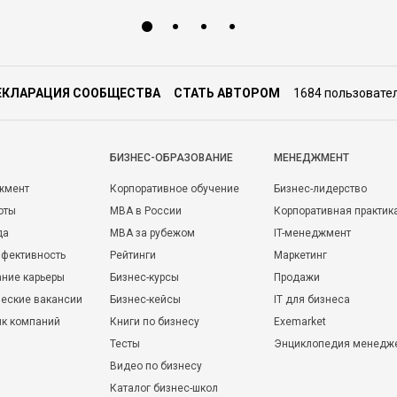
ЕКЛАРАЦИЯ СООБЩЕСТВА
СТАТЬ АВТОРОМ
1684 пользовате
БИЗНЕС-ОБРАЗОВАНИЕ
МЕНЕДЖМЕНТ
жмент
Корпоративное обучение
Бизнес-лидерство
оты
MBA в России
Корпоративная практик
да
MBA за рубежом
IT-менеджмент
фективность
Рейтинги
Маркетинг
ние карьеры
Бизнес-курсы
Продажи
еские вакансии
Бизнес-кейсы
IT для бизнеса
ик компаний
Книги по бизнесу
Exemarket
Тесты
Энциклопедия менедж
Видео по бизнесу
Каталог бизнес-школ