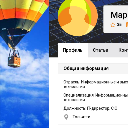
Мар
35
Профиль
Cтатьи
Кон
Общая информация
Отрасль: Информационные и выс
технологии
Специализация: Информационны
технологии
Должность:
IT-директор, CIO
Тольятти