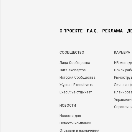
О ПРОЕКТЕ
F.A.Q.
РЕКЛАМА
Д
CООБЩЕСТВО
КАРЬЕРА
Лица Сообщества
HR-менед
Лига экспертов
Поиск раб
История Сообщества
Рынок тру
Журнал Executive.ru
Личная эф
Executive отдыхает
Планирова
Управленч
НОВОСТИ
Справочн
Новости дня
Новости компаний
Отставки и назначения