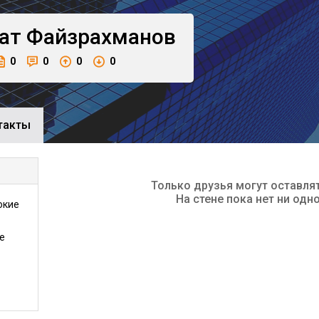
ат
Файзрахманов
0
0
0
0
такты
Только друзья могут оставля
На стене пока нет ни одн
окие
е