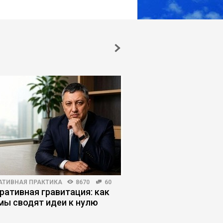
АТИВНАЯ ПРАКТИКА
8670
60
БИЗНЕС-ЛИДЕРСТВО
351
ративная гравитация: как
Атланты vs демиурги
мы сводят идеи к нулю
режим управления б
для бизнеса