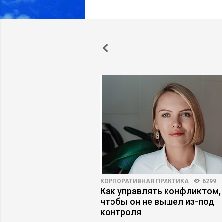
ВО
6863
4
КОРПОРАТИВНАЯ ПРАКТИКА
6299
для лидера, чтобы
Как управлять конфликтом,
йчивость
чтобы он не вышел из-под
контроля