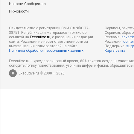
Новости Сообщества
HR-новости
Свидетельство о регистрации СМИ Эл NФС 77-
Сервисы, рекрут
38751. Републикация материалов - только со
Сервисы, образ
ссылкой на
Executive.ru
, с разрешения редакции
Реклама:
adverti
сайта. Редакция не несет ответственности за
Редакция:
conten
высказывания пользователей на сайте.
Поддержка:
supp
Политика обработки персональных данных
Карта сайта
Executive.ru – краудсорсинговый проект, 80% текстов созданы участни
оспорить логику повествования, уточнить цифры и факты, обращайтесь 
18+
Executive.ru © 2000 – 2026.