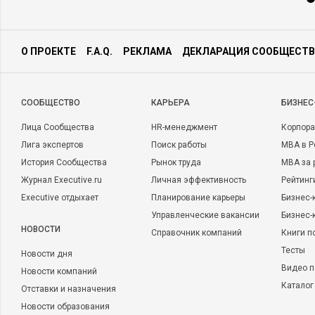
О ПРОЕКТЕ
F.A.Q.
РЕКЛАМА
ДЕКЛАРАЦИЯ СООБЩЕСТВ
CООБЩЕСТВО
КАРЬЕРА
БИЗНЕС
Лица Сообщества
HR-менеджмент
Корпора
Лига экспертов
Поиск работы
MBA в Р
История Сообщества
Рынок труда
MBA за 
Журнал Executive.ru
Личная эффективность
Рейтинг
Executive отдыхает
Планирование карьеры
Бизнес-
Управленческие вакансии
Бизнес-
НОВОСТИ
Справочник компаний
Книги п
Тесты
Новости дня
Видео п
Новости компаний
Каталог
Отставки и назначения
Новости образования