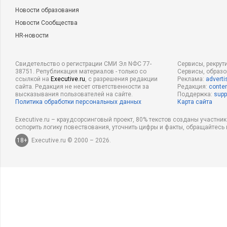
Новости образования
Новости Сообщества
HR-новости
Свидетельство о регистрации СМИ Эл NФС 77-
Сервисы, рекрут
38751. Републикация материалов - только со
Сервисы, образ
ссылкой на
Executive.ru
, с разрешения редакции
Реклама:
adverti
сайта. Редакция не несет ответственности за
Редакция:
conten
высказывания пользователей на сайте.
Поддержка:
supp
Политика обработки персональных данных
Карта сайта
Executive.ru – краудсорсинговый проект, 80% текстов созданы участни
оспорить логику повествования, уточнить цифры и факты, обращайтесь 
18+
Executive.ru © 2000 – 2026.