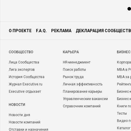
О ПРОЕКТЕ
F.A.Q.
РЕКЛАМА
ДЕКЛАРАЦИЯ СООБЩЕСТВ
CООБЩЕСТВО
КАРЬЕРА
БИЗНЕС
Лица Сообщества
HR-менеджмент
Корпора
Лига экспертов
Поиск работы
MBA в Р
История Сообщества
Рынок труда
MBA за 
Журнал Executive.ru
Личная эффективность
Рейтинг
Executive отдыхает
Планирование карьеры
Бизнес-
Управленческие вакансии
Бизнес-
НОВОСТИ
Справочник компаний
Книги п
Тесты
Новости дня
Видео п
Новости компаний
Каталог
Отставки и назначения