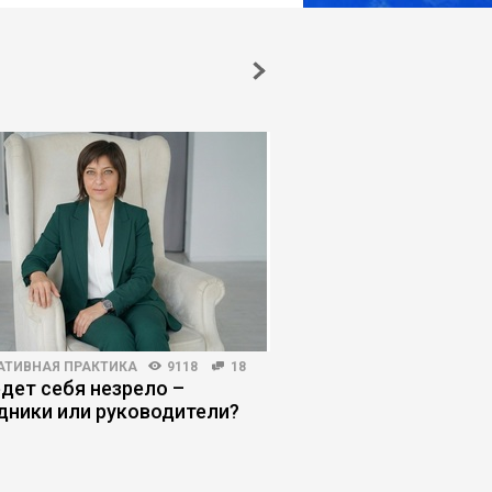
АТИВНАЯ ПРАКТИКА
9118
18
ПРОДАЖИ
4013
61
едет себя незрело –
Как продавать, если
дники или руководители?
не хотят разговарив