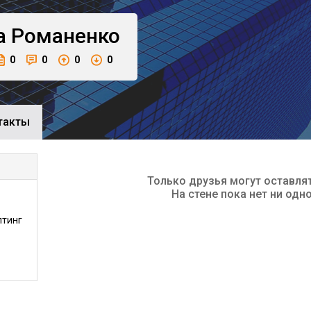
а
Романенко
0
0
0
0
такты
Только друзья могут оставля
На стене пока нет ни одн
лтинг