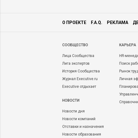
О ПРОЕКТЕ
F.A.Q.
РЕКЛАМА
Д
CООБЩЕСТВО
КАРЬЕРА
Лица Сообщества
HR-менед
Лига экспертов
Поиск раб
История Сообщества
Рынок тру
Журнал Executive.ru
Личная эф
Executive отдыхает
Планирова
Управленч
НОВОСТИ
Справочн
Новости дня
Новости компаний
Отставки и назначения
Новости образования