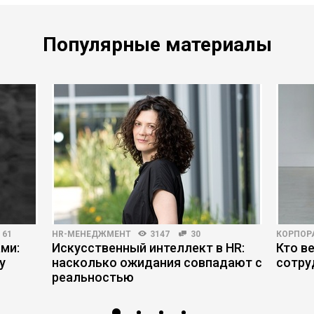
Популярные материалы
61
HR-МЕНЕДЖМЕНТ
3147
30
КОРПОР
ми:
Искусственный интеллект в HR:
Кто в
у
насколько ожидания совпадают с
сотру
реальностью