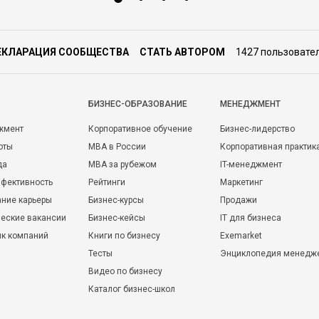
ЕКЛАРАЦИЯ СООБЩЕСТВА
СТАТЬ АВТОРОМ
1427 пользовате
БИЗНЕС-ОБРАЗОВАНИЕ
МЕНЕДЖМЕНТ
жмент
Корпоративное обучение
Бизнес-лидерство
оты
MBA в России
Корпоративная практик
да
MBA за рубежом
IT-менеджмент
фективность
Рейтинги
Маркетинг
ние карьеры
Бизнес-курсы
Продажи
еские вакансии
Бизнес-кейсы
IT для бизнеса
ик компаний
Книги по бизнесу
Exemarket
Тесты
Энциклопедия менедж
Видео по бизнесу
Каталог бизнес-школ