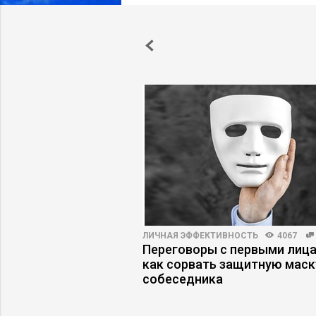
3464
19
ЛИЧНАЯ ЭФФЕКТИВНОСТЬ
4067
тели попадают в
Переговоры с первыми лица
дающего резюме
как сорвать защитную маск
собеседника