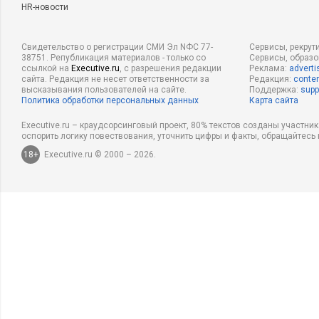
HR-новости
Свидетельство о регистрации СМИ Эл NФС 77-
Сервисы, рекрут
38751. Републикация материалов - только со
Сервисы, образ
ссылкой на
Executive.ru
, с разрешения редакции
Реклама:
adverti
сайта. Редакция не несет ответственности за
Редакция:
conten
высказывания пользователей на сайте.
Поддержка:
supp
Политика обработки персональных данных
Карта сайта
Executive.ru – краудсорсинговый проект, 80% текстов созданы участни
оспорить логику повествования, уточнить цифры и факты, обращайтесь 
18+
Executive.ru © 2000 – 2026.