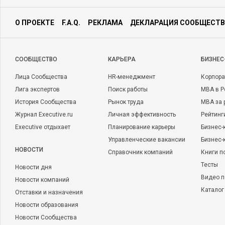
О ПРОЕКТЕ
F.A.Q.
РЕКЛАМА
ДЕКЛАРАЦИЯ СООБЩЕСТВ
CООБЩЕСТВО
КАРЬЕРА
БИЗНЕС
Лица Сообщества
HR-менеджмент
Корпора
Лига экспертов
Поиск работы
MBA в Р
История Сообщества
Рынок труда
MBA за 
Журнал Executive.ru
Личная эффективность
Рейтинг
Executive отдыхает
Планирование карьеры
Бизнес-
Управленческие вакансии
Бизнес-
НОВОСТИ
Справочник компаний
Книги п
Тесты
Новости дня
Видео п
Новости компаний
Каталог
Отставки и назначения
Новости образования
Новости Сообщества