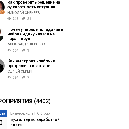
Как проверить решение на
адекватность ситуации
НИКОЛАЙ СИБИРЕВ
743
21
Почему первое попадание в
нейровыдачу ничего не
гарантирует
АЛЕКСАНДР ШЕРСТОВ
604
1
Как выстроить рабочие
процессы в стартапе
СЕРГЕЙ СЕРБИН
524
7
РОПРИЯТИЯ (4402)
ста
Бизнес-школа ITC Group
Бухгалтер по заработной
0
плате