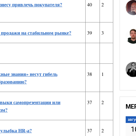
знесу привлечь покупателя?
40
2
 продажи на стабильном рынке?
39
3
ные знания» несут гибель
38
1
бразованию?
авыки самопрезентации или
37
2
МЕ
зм?
авгу
1
 улыбка HR-а?
37
2