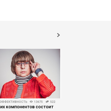
 ЭФФЕКТИВНОСТЬ
13675
522
БИЗНЕС-ЛИДЕРСТВО
351
ких компонентов состоит
Атланты vs демиурги