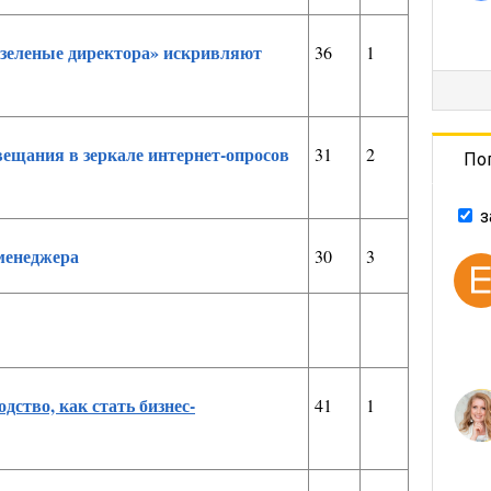
«зеленые директора» искривляют
36
1
ещания в зеркале интернет-опросов
31
2
По
з
менеджера
30
3
дство, как стать бизнес-
41
1