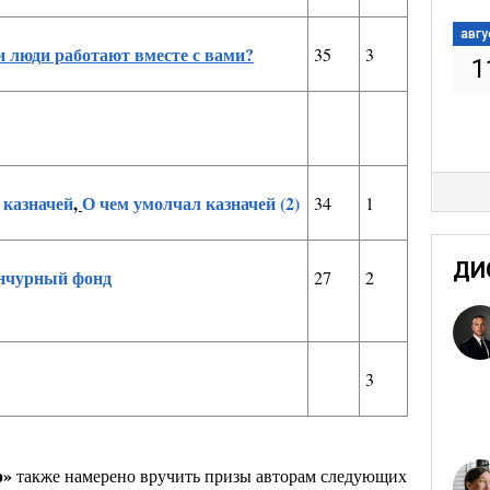
авгу
 люди работают вместе с вами?
35
3
1
 казначей
,
О чем умолчал казначей (2)
34
1
ДИ
нчурный фонд
27
2
3
р»
также намерено вручить призы авторам следующих