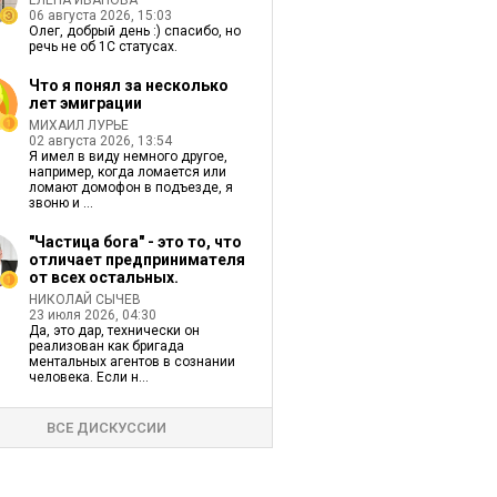
ЕЛЕНА ИВАНОВА
06 августа 2026, 15:03
Олег, добрый день :) спасибо, но
речь не об 1С статусах.
Что я понял за несколько
лет эмиграции
МИХАИЛ ЛУРЬЕ
02 августа 2026, 13:54
Я имел в виду немного другое,
например, когда ломается или
ломают домофон в подъезде, я
звоню и ...
"Частица бога" - это то, что
отличает предпринимателя
от всех остальных.
НИКОЛАЙ СЫЧЕВ
23 июля 2026, 04:30
Да, это дар, технически он
реализован как бригада
ментальных агентов в сознании
человека. Если н...
ВСЕ ДИСКУССИИ