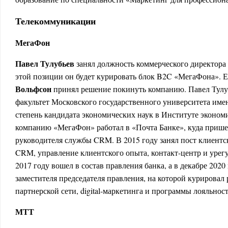
Телекоммуникации
МегаФон
Па­вел Ту­лубь­ев
за­нял дол­жность ком­мерчес­ко­го ди­рек­то­
этой по­зиции он бу­дет ку­риро­вать блок B2C «Ме­гаФо­на». 
Воль­фсон
при­нял ре­шение по­кинуть ком­па­нию. Павел Ту
факультет Московского государственного университета име
степень кандидата экономических наук в Институте эконом
компанию «МегаФон» работал в «Почта Банке», куда прише
руководителя службы CRM. В 2015 году занял пост клиентс
CRM, управление клиентского опыта, контакт-центр и урег
2017 году вошел в состав правления банка, а в декабре 2020
заместителя председателя правления, на которой курировал
партнерской сети, digital-маркетинга и программы лояльност
МТТ