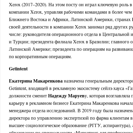
Xerox (2017–2020). На этом посту он играл ключевую роль 
компании Xerox, управляя рабочими командами в более чем
Ближнего Востока и Африки, Латинской Америки, странах 
своей деятельности в компании Xerox занимал ряд других р
числе: руководителя операционного отдела в Центральной 
и Турции; президента филиала Xerox в Бразилии; главного 
Латинской Америке; президента по операциям на развиваю
по корпоративным операциям.
Getintent
Екатерина Макаренкова
назначена генеральным директор
Getintent, входящей в рекламную экосистему сейлз-хауса «Г
Надежду Маруев
должности сменит
у, которая возглавляла
карьеру в рекламном бизнесе Екатерина Макаренкова начала
менеджера отдела исследований. В 2019 году была назначен
директора по управлению экспертизой по фарма клиентам в 
высшее социологическое образование (РГГУ, аспирантура),
образование по специальности «Маркетинг для профессио