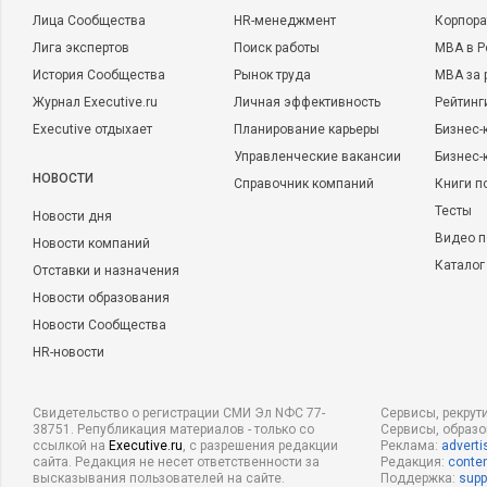
Лица Сообщества
HR-менеджмент
Корпора
Лига экспертов
Поиск работы
MBA в Р
История Сообщества
Рынок труда
MBA за 
Журнал Executive.ru
Личная эффективность
Рейтинг
Executive отдыхает
Планирование карьеры
Бизнес-
Управленческие вакансии
Бизнес-
НОВОСТИ
Справочник компаний
Книги п
Тесты
Новости дня
Видео п
Новости компаний
Каталог
Отставки и назначения
Новости образования
Новости Сообщества
HR-новости
Свидетельство о регистрации СМИ Эл NФС 77-
Сервисы, рекрут
38751. Републикация материалов - только со
Сервисы, образ
ссылкой на
Executive.ru
, с разрешения редакции
Реклама:
adverti
сайта. Редакция не несет ответственности за
Редакция:
conten
высказывания пользователей на сайте.
Поддержка:
supp