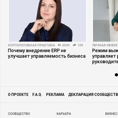
КОРПОРАТИВНАЯ ПРАКТИКА
6599
109
ЛИЧНАЯ ЭФФЕ
Почему внедрение ERP не
Режим выжи
я
улучшает управляемость бизнеса
управляет
руководит
О ПРОЕКТЕ
F.A.Q.
РЕКЛАМА
ДЕКЛАРАЦИЯ СООБЩЕСТВ
CООБЩЕСТВО
КАРЬЕРА
БИЗНЕС