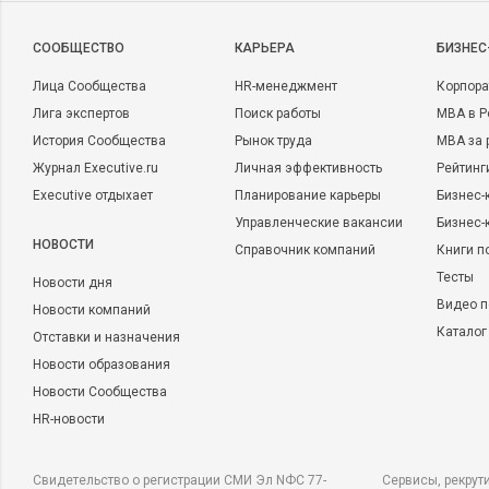
CООБЩЕСТВО
КАРЬЕРА
БИЗНЕС
Лица Сообщества
HR-менеджмент
Корпора
Лига экспертов
Поиск работы
MBA в Р
История Сообщества
Рынок труда
MBA за 
Журнал Executive.ru
Личная эффективность
Рейтинг
Executive отдыхает
Планирование карьеры
Бизнес-
Управленческие вакансии
Бизнес-
НОВОСТИ
Справочник компаний
Книги п
Тесты
Новости дня
Видео п
Новости компаний
Каталог
Отставки и назначения
Новости образования
Новости Сообщества
HR-новости
Свидетельство о регистрации СМИ Эл NФС 77-
Сервисы, рекрут