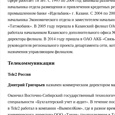
сфере работает 18 лет. С 1995 по 2004 год занимала различн
начальника отдела размещения и привлечения кредитных р
промышленном банке «Идельбанк» г. Казани. С 2004 по 2005
начальника Экономического отдела и заместителем начальн
«Татэкобанк». В 2005 году перешла в Казанский филиал 
работала начальником Казанского дополнительного офиса №
директора филиала. В 2014 году пришла в ОАО АКБ «Связь
руководителя регионального проекта департамента сети, ко
назначения управляющим филиалом.
Телекоммуникации
Tele
2 Россия
Дмитрий Григорьев
назначен коммерческим директором ма
Окончил Восточно-Сибирский государственный технологич
специальности «Бухгалтерский учет и аудит». В течение по
в Tele2 работал в компании «ВымпелКом», где в разное вре
коммерческого директора ООО «Таком» (подразделение в Та