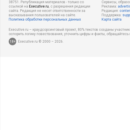
38751. Републикация материалов - только со
Сервисы, образ
ссылкой на
Executive.ru
, с разрешения редакции
Реклама:
adverti
сайта. Редакция не несет ответственности за
Редакция:
conten
высказывания пользователей на сайте.
Поддержка:
supp
Политика обработки персональных данных
Карта сайта
Executive.ru – краудсорсинговый проект, 80% текстов созданы участни
оспорить логику повествования, уточнить цифры и факты, обращайтесь 
18+
Executive.ru © 2000 – 2026.