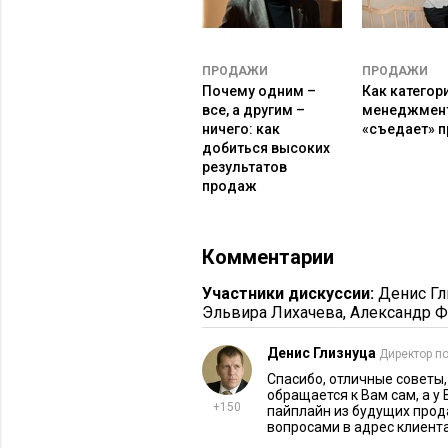
результат. Как и не смогли бы зар
эффективной работы пресс-службы и
подписания договора, а не после н
ПРОДАЖИ
ПРОДАЖИ
Представитель другой компании счи
Почему одним –
Как категор
все, а другим –
менеджмен
сформировано новое восприятие ко
ничего: как
«съедает» 
ответил, что ждет появления опре
добиться высоких
счастью, сам же и заметил нестыков
результатов
продаж
предполагается количественными п
определены KPI.
Комментарии
4. В какие сроки, по ваш
результат?
Участники дискуссии:
Денис Гл
Эльвира Лихачева
,
Александр 
Ответ – это первый шаг к формиро
Денис Глизнуца
Директор п
Но когда ответ на вопрос превраща
Спасибо, отличные советы, 
думают обе стороны. Да, время на р
обращается к Вам сам, а 
+150
быть выбраны другие.
пайплайн из будущих продаж
вопросами в адрес клиента 