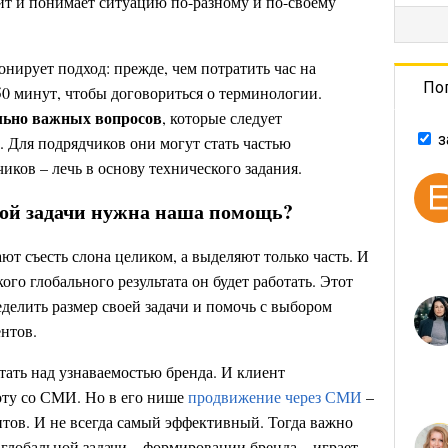
ит и понимает ситуацию по-разному и по-своему
онирует подход: прежде, чем потратить час на
По
0 минут, чтобы договориться о терминологии.
льно важных вопросов
, которые следует
з
. Для подрядчиков они могут стать частью
чиков – лечь в основу технического задания.
шой задачи нужна наша помощь?
ют съесть слона целиком, а выделяют только часть. И
го глобального результата он будет работать. Этот
делить размер своей задачи и помочь с выбором
ентов.
ать над узнаваемостью бренда. И клиент
боту со СМИ. Но в его нише
продвижение через СМИ
–
нтов. И не всегда самый эффективный. Тогда важно
 глобальной задачи – формировании бренда – играет