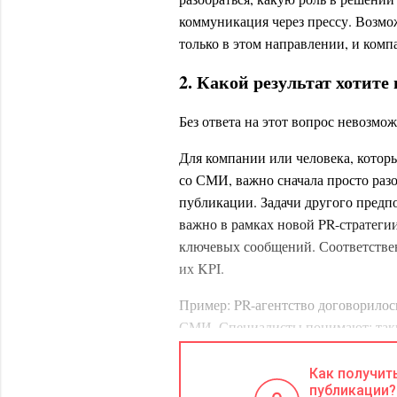
коммуникация через прессу. Возмо
только в этом направлении, и комп
2. Какой результат хотит
Без ответа на этот вопрос невозмо
Для компании или человека, котор
со СМИ, важно сначала просто разо
публикации. Задачи другого предп
важно в рамках новой PR-стратеги
ключевых сообщений. Соответствен
их KPI.
Пример: PR-агентство договорилось
СМИ. Специалисты понимают: таки
согласовать с клиентом, договори
нюансы. С точки зрения реализации,
Как получит
публикации?
написать и
разослать по базе СМИ 