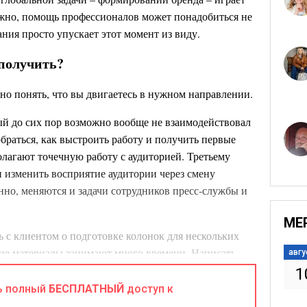
жно, помощь профессионалов может понадобиться не
ания просто упускает этот момент из виду.
е получить?
жно понять, что вы двигаетесь в нужном направлении.
ый до сих пор возможно вообще не взаимодействовал
браться, как выстроить работу и получить первые
олагают точечную работу с аудиторией. Третьему
и изменить восприятие аудитории через смену
но, меняются и задачи сотрудников пресс-службы и
МЕ
 с клиентом о подготовке колонок для нескольких
е материалы занимают много времени. Написать,
авгу
ться о размещении с нужными СМИ, согласовать все
1
 сделать это, естественно, сложнее, чем просто
ь полный
БЕСПЛАТНЫЙ
доступ к
пресс-релиз
. Но и результат весомее, попадание в