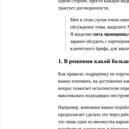
одной стороне, просто каждый вид
трактует договоренности.
Мне в этом случае очень имп
обсуждение темы, выделите 5
пять принципиа
Я выделяю
заранее обсудить с партнером
клиентского брифа, для заказ
1. В решении какой боль
Как правило, подрядчику не поруча
важно понимать, на достижение како
вопрос помогает исполнителю опре
максимально подходящих инструм
Например, компании важно поработ
предполагает сделать это через ра
это лишь один из множества вариа
разобраться, какую роль в решении