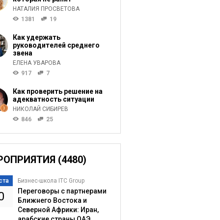
НАТАЛИЯ ПРОСВЕТОВА
1381
19
Как удержать
руководителей среднего
звена
ЕЛЕНА УВАРОВА
917
7
Как проверить решение на
адекватность ситуации
НИКОЛАЙ СИБИРЕВ
846
25
РОПРИЯТИЯ (4480)
ста
Бизнес-школа ITC Group
Переговоры с партнерами
0
Ближнего Востока и
Северной Африки: Иран,
арабские страны ОАЭ,