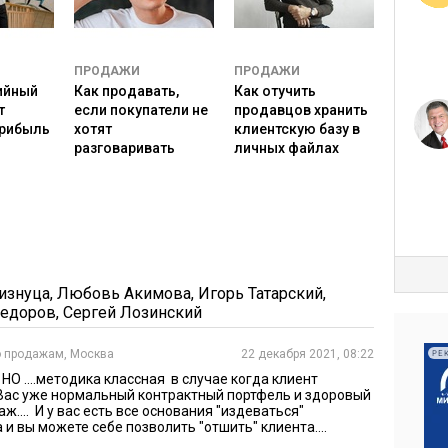
анее предположить, что это может быть маркером
ли PR-агентства. Классно, что это выяснилось до
ескольких месяцев работы.
ПРОДАЖИ
ПРОДАЖИ
тал, что в результате работы должно быть
ийный
Как продавать,
Как отучить
т
если покупатели не
продавцов хранить
мпании. Но на вопрос о критериях результата
прибыль
хотят
клиентскую базу в
деленного числа публикаций в релевантных СМИ. К
разговаривать
личных файлах
ку – запрос на изменение качества, а измерять
оказателями. И уже после этого были совместно
им ожиданиям, может быть достигнут
изнуца
,
Любовь Акимова
,
Игорь Татарский
,
Федоров
,
Сергей Лозинский
ванию дорожной карты. Быстрый результат хотят все.
о продажам, Москва
22 декабря 2021, 08:22
РЕ
ется в постановку задачи, над реалистичностью сроков
НО ....методика классная в случае когда клиент
аскачку не всегда есть. Тогда и инструменты могут
у Вас уже нормальный контрактный портфель и здоровый
.... И у вас есть все основания "издеваться"
и вы можете себе позволить "отшить" клиента....