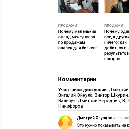
Характери
Трендовая модель
стика
ряда/
ПРОДАЖИ
модель
ПРОДАЖИ
Почему маленький
Почему одн
оклад менеджера
все, а други
по продажам
ничего: как
опасен для бизнеса
добиться в
результатов
продаж
Комментарии
Участники дискуссии:
Дмитрий
Виталий Эйнула
,
Виктор Шкурин
Вальчук
,
Дмитрий Чередник
,
Вл
Полный
Тренд + сезонность
Никифоров
ряд
–
продажи
Дмитрий Огурцов
Аналитик
минимум
Это нужно показывать на к