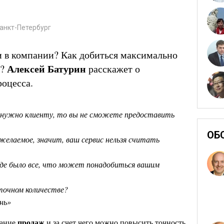
анкт-Петербург
и в компании? Как добиться максимально
Алексей Батурин
в?
расскажет о
оцесса.
то нужно клиенту, то вы не сможете предоставить
ОБ
желаемое, значит, ваш сервис нельзя считать
аде было все, что может понадобиться вашим
точном количестве?
нь»
продаж
вание
и за счет чего можно повысить точность