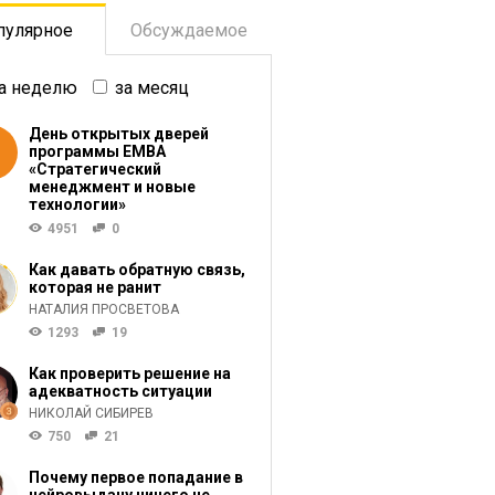
пулярное
Обсуждаемое
а неделю
за месяц
День открытых дверей
программы ЕМВА
«Стратегический
менеджмент и новые
технологии»
4951
0
Как давать обратную связь,
которая не ранит
НАТАЛИЯ ПРОСВЕТОВА
1293
19
Как проверить решение на
адекватность ситуации
НИКОЛАЙ СИБИРЕВ
750
21
Почему первое попадание в