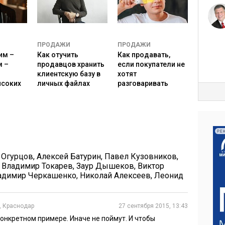
Скользящая
Модели
B
средняя
экспоненциального
o
сглаживания
o
ПРОДАЖИ
ПРОДАЖИ
ts
им –
Как отучить
Как продавать,
t
м –
продавцов хранить
если покупатели не
r
клиентскую базу в
хотят
a
ысоких
личных файлах
разговаривать
p
p
i
РЕ
n
g
 Огурцов
,
Алексей Батурин
,
Павел Кузовников
,
,
Владимир Токарев
,
Заур Дышеков
,
Виктор
адимир Черкашенко
,
Николай Алексеев
,
Леонид
Скользящая +
Хольта-Винтерса
сезонность
, Краснодар
27 сентября 2015, 13:43
онкретном примере. Иначе не поймут. И чтобы