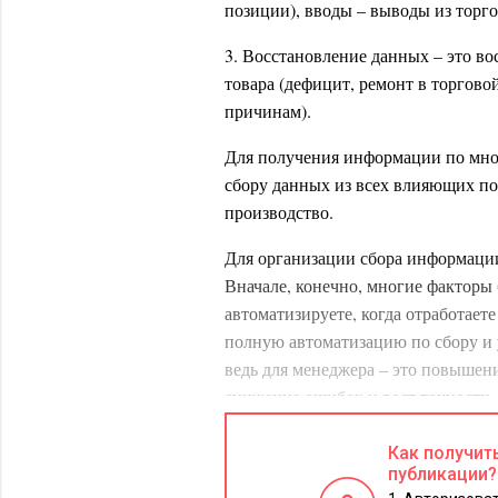
позиции), вводы – выводы из торго
3. Восстановление данных – это в
товара (дефицит, ремонт в торгово
причинам).
Для получения информации по мног
сбору данных из всех влияющих под
производство.
Для организации сбора информации
Вначале, конечно, многие факторы 
автоматизируете, когда отработаете
полную автоматизацию по сбору и 
ведь для менеджера – это повышени
снижение ошибок и рост точности.
выбору модели и расчету прогноза.
Как получит
Второй этап. Выбор модел
публикации?