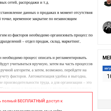
вых сетей, распродажи и т.д.
осстановление данных о продажах в момент отсутствия
й точке, временное закрытие по независящим
им из факторов необходимо организовать процесс по
разделений – отдел продаж, склад, маркетинг,
 необходимо процесс описать и регламентировать.
МЕ
будут учитываться вручную, затем вы часть процессов
авгу
 ручной алгоритм, а затем, возможно, перейдете на
1
учету факторов. Автоматизация удобна и выгодна,
е производительности труда, а для организации – это
 Когда данные подготовлены к прогнозу, переходим к
ь полный
БЕСПЛАТНЫЙ
доступ к
и прогноза