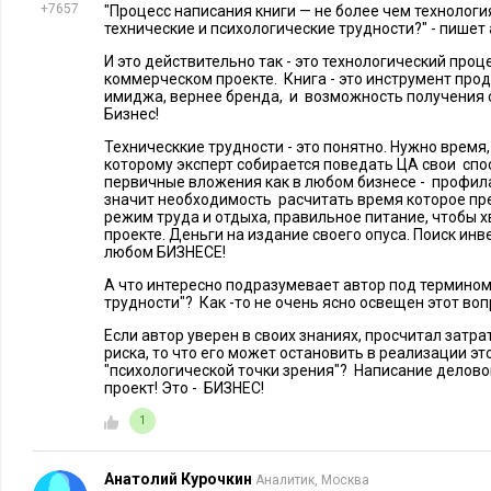
сети.
+7657
"Процесс написания книги — не более чем технологи
технические и психологические трудности?" - пишет
Обычно заявка рассматривается около трех недель. Если по 
И это действительно так - это технологический проц
коммерческом проекте. Книга - это инструмент прод
не был получен, то можно написать еще одно письмо в изда
имиджа, вернее бренда, и возможность получения 
редактору, занимающемуся тематикой предложенной для ра
Бизнес!
случае, когда ответ издательства положительный, то спустя 
Техническкие трудности - это понятно. Нужно время
рукописи книга окажется на полках книжных сетей и в инте
которому эксперт собирается поведать ЦА свои спо
первичные вложения как в любом бизнесе - профил
значит необходимость расчитать время которое пр
Как избежать негативных рецензий на книгу
режим труда и отдыха, правильное питание, чтобы х
проекте. Деньги на издание своего опуса. Поиск инв
любом БИЗНЕСЕ!
Критика – еще один возможный тормоз для написания своей
А что интересно подразумевает автор под термино
сожалению, ее не избежать, так как ни один автор или его 
трудности"? Как -то не очень ясно освещен этот воп
подходить абсолютно всем. На мой взгляд, к ней нужно быт
Если автор уверен в своих знаниях, просчитал затра
опасаться полного отсутствия негативных откликов на книг
риска, то что его может остановить в реализации эт
даже критикам, то возможно, она не интересна никому.
"психологической точки зрения"? Написание делово
проект! Это - БИЗНЕС!
Кроме того, критика критике рознь. И если речь идет о кон
1
возможно, их стоит принять во внимание при переиздании
следующей работы. Но даже если рецензия написала на эмоц
Анатолий Курочкин
Аналитик, Москва