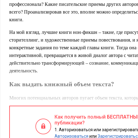
профессионала? Какие писательские приемы других авторо
всего? Проанализировав все это, вполне можно определить
книги.
На мой взгляд, лучшие книги нон-фикшн – такие, где прису
сторителлинг, и художественные приемы повествования, и я
конкретные задания по теме каждой главы книги. Тогда она 
интерактивной, превращается в живой диалог автора с чита
действительно трансформирующей – сознание, коммуникац
деятельность.
Как выдать книжный объем текста?
Многих потенциальных авторов пугает объем текста, котор
написать книгу. Но если задуматься, каждый эксперт, кото
статьи и содержание курсов, уже создал книгу, и не одну.
Как получить полный
БЕСПЛАТНЫ
публикации?
Средний объем книги нон-фикшен это шесть авторских листо
Авторизоваться или зарегистрировать
пробелами каждый, или 240 тысяч знаков, а это всего около
Авторизоваться
или
Зарегистрироватьс