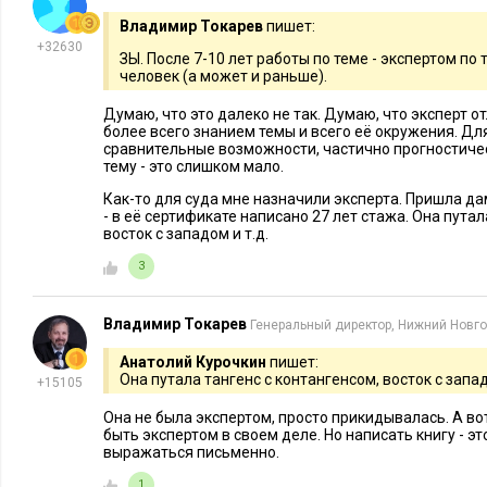
здравой основы, она вполне может стать хайпом поднятой в 
Владимир Токарев
пишет:
+32630
ЗЫ. После 7-10 лет работы по теме - экспертом по
Таким образом, процесс написания книги экспертом – не бо
человек (а может и раньше).
вполне можно освоить и реализовать каждому для того, что
Думаю, что это далеко не так. Думаю, что эксперт о
мощный инструмент для продвижения своего бизнеса
, поп
более всего знанием темы и всего её окружения. Дл
сравнительные возможности, частично прогностичес
представления результатов практики.
тему - это слишком мало.
Фото: @uliyana.spb
Как-то для суда мне назначили эксперта. Пришла д
- в её сертификате написано 27 лет стажа. Она путал
восток с западом и т.д.
3
Владимир Токарев
Генеральный директор, Нижний Новг
Анатолий Курочкин
пишет:
Она путала тангенс с контангенсом, восток с запад
+15105
Она не была экспертом, просто прикидывалась. А в
быть экспертом в своем деле. Но написать книгу - э
выражаться письменно.
МАРКЕТИНГ
10085
2
КОРПОРАТИВНА
Как эксперту написать книгу,
Как издать 
1