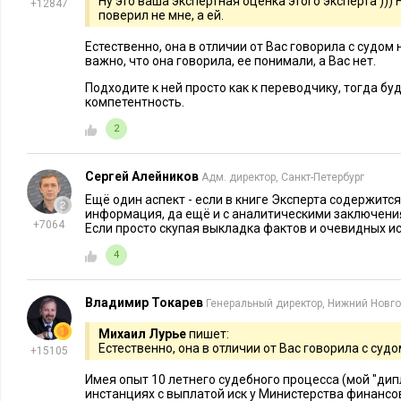
Ну это ваша экспертная оценка этого эксперта ))
+12847
поверил не мне, а ей.
Естественно, она в отличии от Вас говорила с судом
важно, что она говорила, ее понимали, а Вас нет.
Подходите к ней просто как к переводчику, тогда бу
компетентность.
2
Сергей Алейников
Адм. директор, Санкт-Петербург
Ещё один аспект - если в книге Эксперта содержитс
информация, да ещё и с аналитическими заключения
+7064
Если просто скупая выкладка фактов и очевидных исти
4
Владимир Токарев
Генеральный директор, Нижний Новг
Михаил Лурье
пишет:
Естественно, она в отличии от Вас говорила с суд
+15105
Имея опыт 10 летнего судебного процесса (мой "дип
инстанциях с выплатой иск у Министерства финансов