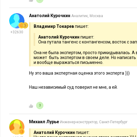
которая принесет деньги и имя
Анатолий Курочкин
Аналитик, Москва
Владимир Токарев
пишет:
+32630
Анатолий Курочкин
пишет:
Она путала тангенс с контангенсом, восток с зап
Она не была экспертом, просто прикидывалась. А
может быть экспертом в своем деле. Но написать 
и вообще выражаться письменно.
Ну это ваша экспертная оценка этого эксперта )))
Наш независимый суд поверил не мне, а ей.
3
Михаил Лурье
Инженер-конструктор, Санкт-Петербург
Анатолий Курочкин
пишет: