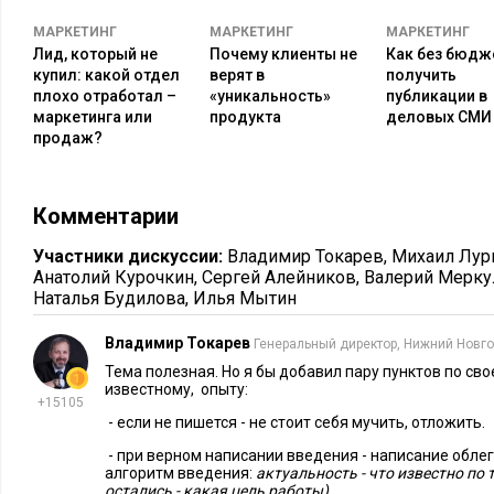
Необязательно быть абсолютно грамотным человеком, чтобы
грамматические и пунктуационные ошибки исправит сам Wo
МАРКЕТИНГ
МАРКЕТИНГ
МАРКЕТИНГ
Лид, который не
Почему клиенты не
Как без бюдж
доработать специалисты издательства, куда приняли книгу 
купил: какой отдел
верят в
получить
автором специалисты. Корректор вычитает текст на соответ
плохо отработал –
«уникальность»
публикации в
языка, а литературный редактор уберет все стилистические
маркетинга или
продукта
деловых СМИ
продаж?
смысла написанного.
Намного важнее, чтобы автор следил за значением использ
Комментарии
синонимов. Речь идет не столько о терминах, на которых сп
наверняка прекрасно ими владеет, сколько о повседневных 
Участники дискуссии:
Владимир Токарев
,
Михаил Лур
используем не слишком часто и потому иногда даже не зад
Анатолий Курочкин
,
Сергей Алейников
,
Валерий Мерку
Наталья Будилова
,
Илья Мытин
смысле. Чтобы не допустить подобных ошибок, при написа
пользоваться толковым словарем русского языка и словарем
Владимир Токарев
Генеральный директор, Нижний Новг
Где найти время на написание книги?
Тема полезная. Но я бы добавил пару пунктов по св
известному, опыту:
+15105
Книгу невозможно написать, если изначально не принять ее
- если не пишется - не стоит себя мучить, отложить.
бизнес-задачу, для которой нужно специально выделить вре
- при верном написании введения - написание облег
алгоритм введения:
актуальность - что известно по
и уделять ей внимание каждый день! Для этого важно хорош
остались - какая цель работы)