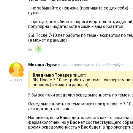
поможет достичь опубликованная книга, и даже какая у нее
- не забывайте о новизне (пропишите ее для себя) - 
поможет автору замотивировать себя
написать ее в те сроки
нужно.
определил, так как ему захочется получить все выгоды ее 
- прежде, чем обивать пороги издательств, издавайт
популярна - издательства сами к вам обратятся.
Как я уже писала в предыдущей статье, речь может идти о 
ЗЫ. После 7-10 лет работы по теме - экспертом по т
проекта, о медийности, новых связях, возможности оставить
(а может и раньше).
гордости близких, радости творчества, реализации мечты и
5
доходе.
Впрочем, как и любую бизнес-задачу, написание книги мож
Михаил Лурье
Инженер-конструктор, Санкт-Петербург
специалисту. По материалам эксперта, а в идеале и в его ст
Владимир Токарев
пишет:
текстовый массив книги, который затем автору останется л
ЗЫ. После 7-10 лет работы по теме - экспертом по
+12847
человек (а может и раньше).
необходимости внести в него необходимые правки и дополн
Я бы все-таки разделил осведомленность по теме и 
На каком этапе книгу предлагать в издатель
Осведомленность по теме может придти после 7-10 л
экспертность не факт.
На написание книги обычно очень сильно мотивирует пред
Например, если Ваша деятельность как-то связана 
поступившее эксперту от крупного издательства. Впрочем,
фармакологией, но у Вас нет соотвествующего образ
время осведомленность у Вас будет, а про экспертно
автор может сам
предложить отобранным им издательствам