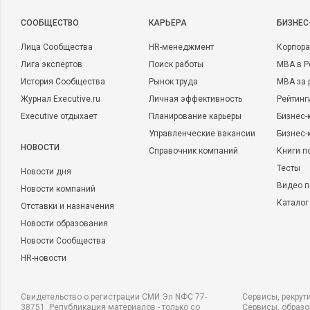
CООБЩЕСТВО
КАРЬЕРА
БИЗНЕС
Лица Сообщества
HR-менеджмент
Корпора
Лига экспертов
Поиск работы
MBA в Р
История Сообщества
Рынок труда
MBA за 
Журнал Executive.ru
Личная эффективность
Рейтинг
Executive отдыхает
Планирование карьеры
Бизнес-
Управленческие вакансии
Бизнес-
НОВОСТИ
Справочник компаний
Книги п
Тесты
Новости дня
Видео п
Новости компаний
Каталог
Отставки и назначения
Новости образования
Новости Сообщества
HR-новости
Свидетельство о регистрации СМИ Эл NФС 77-
Сервисы, рекрут
38751. Републикация материалов - только со
Сервисы, образ