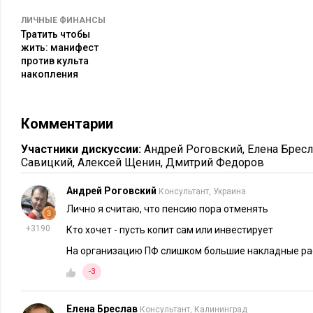
Первый же шаг анализа – картограмма – показывает примеч
ЛИЧНЫЕ ФИНАНСЫ
регионов пенсии с ПМП двигаются как бы в разных направл
Тратить чтобы
жить: манифест
Карелии меньше, чем в Мурманской области – 11,1 тыс. руб.
против культа
прожиточный минимум в Карелии почти на 1,5 тыс. руб. ниж
накопления
Карелии уютнее, по крайней мере, финансово.
Смотрим картограммы:
Комментарии
Участники дискуссии:
Андрей Роговский
,
Елена Брес
Савицкий
,
Алексей Щенин
,
Дмитрий Федоров
Андрей Роговский
Консультант, Украина
Лично я считаю, что пенсию пора отменять
+3190
Кто хочет - пусть копит сам или инвестирует
На организацию ПФ слишком большие накладные р
-3
Елена Бреслав
Консультант, Калининград