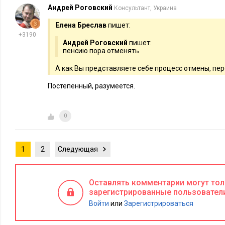
Андрей Роговский
Консультант, Украина
Итого, как положено, картограмма:
Елена Бреслав
пишет:
+3190
Андрей Роговский
пишет:
пенсию пора отменять
А как Вы представляете себе процесс отмены, пе
Постепенный, разумеется.
0
1
2
Следующая
Оставлять комментарии могут то
зарегистрированные пользовател
Рисунок 5
Войти
или
Зарегистрироваться
Получается, что если не учитывать другие всякие доходы, т