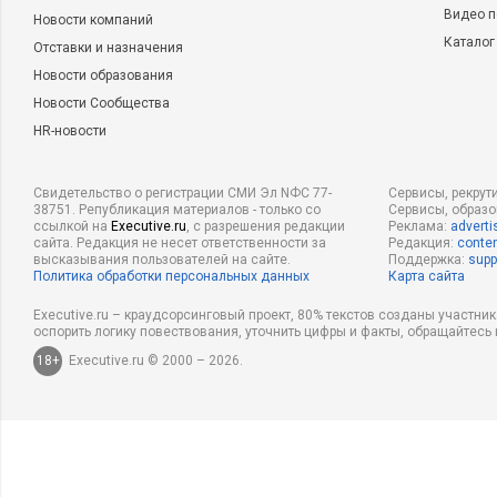
Видео п
Новости компаний
Каталог
Отставки и назначения
Чеченская республика
11 743,21
Новости образования
Новости Сообщества
HR-новости
Республика Адыгея
11 916,10
Свидетельство о регистрации СМИ Эл NФС 77-
Сервисы, рекрут
38751. Републикация материалов - только со
Сервисы, образ
ссылкой на
Executive.ru
, с разрешения редакции
Реклама:
adverti
сайта. Редакция не несет ответственности за
Редакция:
conten
Забайкальский край
17 241,25
высказывания пользователей на сайте.
Поддержка:
supp
Политика обработки персональных данных
Карта сайта
Executive.ru – краудсорсинговый проект, 80% текстов созданы участни
оспорить логику повествования, уточнить цифры и факты, обращайтесь 
Иркутская область
18 063,15
18+
Executive.ru © 2000 – 2026.
…
…