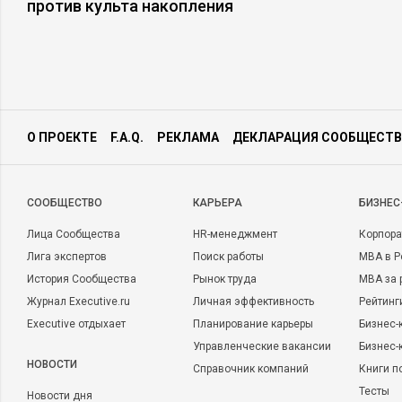
против культа накопления
Карачаево-Черкесская
14 869,77
республика
Республика Тыва
18 384,52
О ПРОЕКТЕ
F.A.Q.
РЕКЛАМА
ДЕКЛАРАЦИЯ СООБЩЕСТВ
Республика Дагестан
11 480,22
CООБЩЕСТВО
КАРЬЕРА
БИЗНЕС
Лица Сообщества
HR-менеджмент
Корпора
Лига экспертов
Поиск работы
MBA в Р
Республика Бурятия
17 096,74
История Сообщества
Рынок труда
MBA за 
Журнал Executive.ru
Личная эффективность
Рейтинг
Executive отдыхает
Планирование карьеры
Бизнес-
Управленческие вакансии
Бизнес-
Республика Алтай
13 587,66
НОВОСТИ
Справочник компаний
Книги п
Тесты
Новости дня