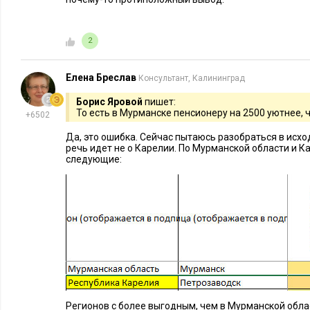
6 регионов, где превышение самое
6 регионов, гд
большое
ПМП
2
Ненецкий автономный округ
280,2%
Чеченская рес
Елена Бреслав
Консультант, Калининград
Борис Яровой
пишет:
То есть в Мурманске пенсионеру на 2500 уютнее, 
+6502
Ямало-Ненецкий авт. округ
266,9%
Республика А
Да, это ошибка. Сейчас пытаюсь разобраться в исход
речь идет не о Карелии. По Мурманской области и 
следующие:
Сахалинская область
235,2%
Кабардино-Бал
республика
Тамбовская область
214,5%
Камчатский к
Астраханская область
211,8%
Республика Са
Регионов с более выгодным, чем в Мурманской обла