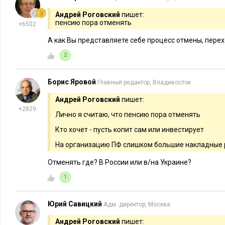
Андрей Роговский
пишет:
пенсию пора отменять
+6502
Рисунок 3
А как Вы представляете себе процесс отмены, пере
2
Как и в прошлой публикации, напоминаю, что цветовая шка
Борис Яровой
Главный редактор, Владивосток
Андрей Роговский
пишет:
+2829
Лично я считаю, что пенсию пора отменять
Кто хочет - пусть копит сам или инвестирует
На организацию ПФ слишком большие накладные
Отменять где? В России или в/на Украине?
1
Значит, надо посмотреть соотношение пенсий и ПМП. Расче
результаты на картограмме выглядят следующим образом:
Юрий Савицкий
Адм. директор, Москва
Андрей Роговский
пишет: