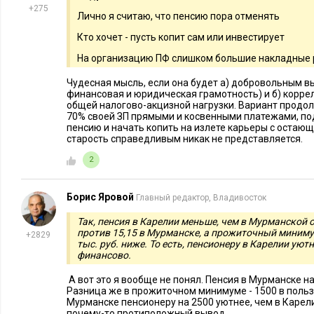
+275
Лично я считаю, что пенсию пора отменять
Кто хочет - пусть копит сам или инвестирует
На организацию ПФ слишком большие накладные
Чудесная мысль, если она будет а) добровольным в
финансовая и юридическая грамотность) и б) корре
общей налогово-акцизной нагрузки. Вариант продол
70% своей ЗП прямыми и косвенными платежами, по
пенсию и начать копить на излете карьеры с остаю
старость справедливым никак не представляется.
2
Борис Яровой
Главный редактор, Владивосток
Рисунок 4. Чем насыщеннее синяя штриховка региона, тем 
Так, пенсия в Карелии меньше, чем в Мурманской об
пенсии в нем над ПМП
против 15,15 в Мурманске, а прожиточный минимум
+2829
тыс. руб. ниже. То есть, пенсионеру в Карелии уютн
финансово.
Списки регионов с наибольшим и наименьшим превышени
получаются следующими:
А вот это я вообще не понял. Пенсия в Мурманске н
Разница же в прожиточном минимуме - 1500 в пользу
Мурманске пенсионеру на 2500 уютнее, чем в Карелии
почему-то протиположный вывод.