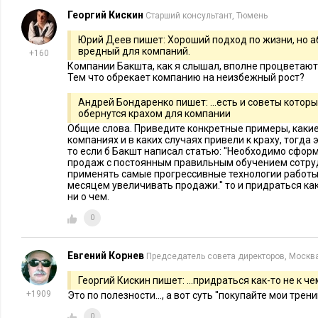
нестабильности, а их и без того хватает.
Георгий Кискин
Старший консультант, Тюмень
Ваши задачи на этом этапе:
Юрий Деев пишет: Хороший подход по жизни, но 
вредный для компаний.
+160
Всячески поддерживать сотрудников, снимать их стресс
Компании Бакшта, как я слышал, вполне процветают
Тем что обрекает компанию на неизбежный рост?
их в команде. Помните: может, они не способны продават
знаете. Чтобы определить, способен ли сотрудник продава
Андрей Бондаренко пишет: ...есть и советы котор
обернутся крахом для компании
четырех месяцев. Что вы знаете точно, что других бойцов
Общие слова. Приведите конкретные примеры, какие
потеряете всех бойцов – работу придется начинать зано
компаниях и в каких случаях привели к краху, тогда 
то если б Бакшт написал статью: ''Необходимо сфо
чтобы хотя бы часть бойцов выжила до следующего конку
продаж с постоянным правильным обучением сотруд
сможете набрать новых бойцов и доукомплектовать кома
применять самые прогрессивные технологии работы
месяцем увеличивать продажи.'' то и придраться как
скорость принятия новых бойцов в команду должна прев
ни о чем.
бойцов из команды. На первых этапах создания системы
0
два-четыре конкурса за каждые четыре месяца.
Укреплять моральный дух команды. Взращивайте в ваш
Евгений Корнев
Председатель совета директоров, Москв
победителей. Рекламируйте любые, даже самые маленьк
Ваш боец может сомневаться, переживать, по уши сидеть
Георгий Кискин пишет: ...придраться как-то не к че
+1909
Это по полезности..., а вот суть ''покупайте мои тренинг
вы будете поддерживать его и вытягивать. Единственная
жесткие меры – когда боец начинает изливать свою неуве
0