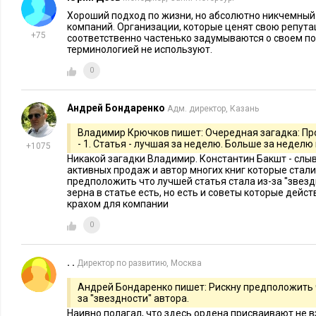
опыта руководства, из которого в перспективе может получ
Хороший подход по жизни, но абсолютно никчемный
вы можете сделать и.о. начальника отдела. Если он совсем н
компаний. Организации, которые ценят свою репута
+75
соответственно частенько задумываются о своем п
рядовые или пристрелите. А вот человека с опытом руково
терминологией не используют.
ставить своим замом. Позже, если вы увидите, что он лоялен
0
начальником отдела. А в помощь ему выдвинете нескольких 
занять его место. Это укрепит его лояльность.
Андрей Бондаренко
Адм. директор, Казань
Но, в любом случае, вы должны участвовать в создании и р
Владимир Крючков пишет: Очередная загадка: Пр
начала до конца. Необходимо, чтобы ваши бойцы знали, что 
- 1. Статья - лучшая за неделю. Больше за неделю
+1075
собственными руками. Только это обеспечит вам необходим
Никакой загадки Владимир. Константин Бакшт - слыв
активных продаж и автор многих книг которые стали
предположить что лучшей статья стала из-за ''звез
Итак, команда набрана, руководители выдвинуты, списки К
зерна в статье есть, но есть и советы которые дейс
начинаются звонки. Ваша первая команда создана. Настало 
крахом для компании
отработать свое содержание.
0
Третий этап – выход на первые продажи
. .
Директор по развитию, Москва
В начале работы отдела продаж необходимо:
Андрей Бондаренко пишет: Рискну предположить ч
за ''звездности'' автора.
С самого начала поставить текущее управление отделом
Наивно полагал, что здесь ордена присваивают не вз