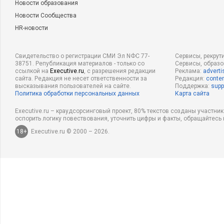
Я убежден, что руководитель отдела продаж должен приним
Новости образования
продажах. Тяжело будет руководить отделом продаж человек
Новости Сообщества
взять клиента. А вот боец, который делает больше всех про
HR-новости
может быть хорошим. Результаты продаж – хорошая проверк
Свидетельство о регистрации СМИ Эл NФС 77-
Сервисы, рекрут
Поэтому мой вам совет – поднимайте на руководящие позици
38751. Републикация материалов - только со
Сервисы, образ
которых уже есть результаты продаж. Чем выше результаты 
ссылкой на
Executive.ru
, с разрешения редакции
Реклама:
adverti
сайта. Редакция не несет ответственности за
Редакция:
conten
успех. Гарантии, разумеется, нет. Но их никогда не бывает
высказывания пользователей на сайте.
Поддержка:
supp
Политика обработки персональных данных
Карта сайта
еще не дает гарантий, что этот человек сможет успешно ру
Отсутствие такого опыта не является препятствием. Боец,
Executive.ru – краудсорсинговый проект, 80% текстов созданы участни
оспорить логику повествования, уточнить цифры и факты, обращайтесь 
руководящую должность под вашим началом, будет более л
18+
Executive.ru © 2000 – 2026.
являются:
Нелояльность и чрезмерный эгоизм.
Нежелание работать в команде.
Чрезмерно развитая неуверенность в себе.
Неспособность взять на себя ответственность за других.
Некомпетентность и неумение продавать.