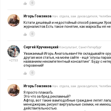
0
Игорь Гомзиков
Нач. отдела, зам. руководителя, Челяби
Кстати дешёвый и недостойный способ раккции.Уро
журналистов.Есть такое понятие, как марка.Вы её не
0
Сергей Кручинецкий
Консультант, Санкт-Петербург
Уважаемый Игорь Анатольевич! Не складывайте оруж
другая моя статья, на моём сайте - ещё 'опусы пар
+2753
названием некомпетентный консалтинг'. Буду с нет
откровений!
0
Игорь Гомзиков
Нач. отдела, зам. руководителя, Челяби
Я просто плакалЪ.
Это что за бред рекламный?
Афтор, вот такие вамподобные граждане лепят лапш
менеджерам, рисуют виртуальные схемки, не имеющ
действительностью.