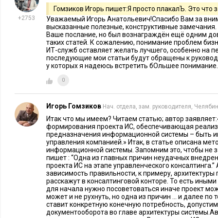
Гомзиков Игорь пишет:Я просто плакалЪ. Это что з
+2753
Уважаемый Игорь Анатольевич!Спасибо Вам за вним
высказанные полезные, конструктивные замечания. 
Ваше послание, но был вознаграждён ещё одним до
таких статей. К сожалению, понимание проблем би
ИТ-служб оставляет желать лучшего, особенно на п
последующие мои статьи будут обращены к руковод
у которых я надеюсь встретить бОльшее понимание.
0
Игорь Гомзиков
Нач. отдела, зам. руководителя, Челяби
Итак что мы имеем? Читаем статью; автор заявляет:
формирования проекта ИС, обеспечивающая реализ
предназначения информационной системы – быть и
управления компанией.» Итак, в статье описана ме
информационной системы. Запомним это, чтобы не з
пишет : “Одна из главных причин неудачных внедрен
проекта ИС на этапе управленческого консалтинга.”
зависимость правильности, к примеру, архитектуры п
расскажут в консалтинговой конторе. То есть иными
для начала нужно посоветоваться иначе проект може
может и не рухнуть, но одна из причин … и далее по 
ставит конкретную конечную потребность, допусти
документооборота во главе архитектуры системы.Ав