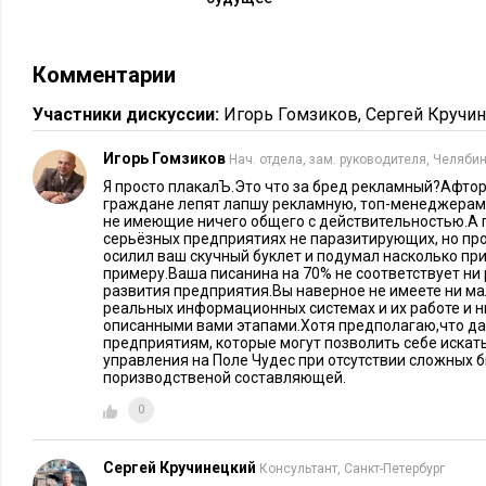
Комментарии
Участники дискуссии:
Игорь Гомзиков
,
Сергей Кручи
Игорь Гомзиков
Нач. отдела, зам. руководителя, Челяби
Я просто плакалЪ.Это что за бред рекламный?Афтор
граждане лепят лапшу рекламную, топ-менеджерам,
не имеющие ничего общего с действительностью.А 
серьёзных предприятиях не паразитирующих, но пр
осилил ваш скучный буклет и подумал насколько пр
примеру.Ваша писанина на 70% не соответствует ни
развития предприятия.Вы наверное не имеете ни м
реальных информационных системах и их работе и н
описанными вами этапами.Хотя предполагаю,что д
предприятиям, которые могут позволить себе искат
управления на Поле Чудес при отсутствии сложных 
поризводственой составляющей.
0
Сергей Кручинецкий
Консультант, Санкт-Петербург