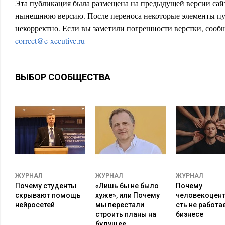
Эта публикация была размещена на предыдущей версии сайт
нынешнюю версию. После переноса некоторые элементы пу
некорректно. Если вы заметили погрешности верстки, сообщ
correct@e-xecutive.ru
ВЫБОР СООБЩЕСТВА
ЖУРНАЛ
ЖУРНАЛ
ЖУРНАЛ
Почему студенты
«Лишь бы не было
Почему
скрывают помощь
хуже», или Почему
человекоцен
нейросетей
мы перестали
сть не работае
строить планы на
бизнесе
будущее