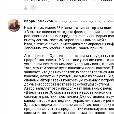
у которых я надеюсь встретить бОльшее понимание.
0
Игорь Гомзиков
Нач. отдела, зам. руководителя, Челяби
Итак что мы имеем? Читаем статью; автор заявляет:
« В статье описана методика формирования проект
реализацию главного предназначения информацион
инструментом системы управления компанией.»
Итак, в статье описана методика формирования ин
Запомним это, чтобы не забыть, зачем пришли .
Автор пишет : “Одна из главных причин неудачных в
проработка проекта ИС на этапе управленческого ко
устанавливается зависимость правильности, к приме
того, что там расскажут в консалтинговой конторе. 
заявляет, что для начала нужно посоветоваться ина
конечно, может и не рухнуть, но одна из причин … и 
словами, автор ставит конкретную конечную потре
документооборота во главе архитектуры системы.
Автор заявляет это и продолжает пламенную речь:
«В результате ИС оказывается в недостаточной сте
систему управления компанией (СУ), оставаясь, в 
калькулятором для ведения управленческого и регл
Здесь мы видим изначально ущербную постановку 
предполагает, что на предприятии используется н
систем, интеграция между которыми составляет про