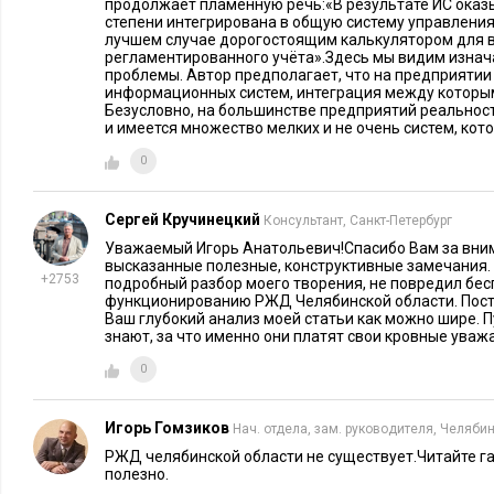
продолжает пламенную речь:«В результате ИС оказ
степени интегрирована в общую систему управления 
лучшем случае дорогостоящим калькулятором для в
регламентированного учёта».Здесь мы видим изна
проблемы. Автор предполагает, что на предприятии
информационных систем, интеграция между которым
Безусловно, на большинстве предприятий реальность
и имеется множество мелких и не очень систем, кот
0
Сергей Кручинецкий
Консультант, Санкт-Петербург
Уважаемый Игорь Анатольевич!Спасибо Вам за вним
высказанные полезные, конструктивные замечания. 
+2753
подробный разбор моего творения, не повредил бе
функционированию РЖД Челябинской области. Пос
Ваш глубокий анализ моей статьи как можно шире. 
знают, за что именно они платят свои кровные ува
0
Игорь Гомзиков
Нач. отдела, зам. руководителя, Челяби
РЖД челябинской области не существует.Читайте г
полезно.