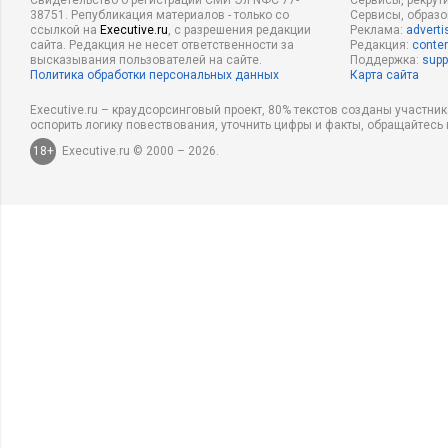
Свидетельство о регистрации СМИ Эл NФС 77-
Сервисы, рекрут
38751. Републикация материалов - только со
Сервисы, образ
ссылкой на
Executive.ru
, с разрешения редакции
Реклама:
adverti
сайта. Редакция не несет ответственности за
Редакция:
conten
высказывания пользователей на сайте.
Поддержка:
supp
Политика обработки персональных данных
Карта сайта
Executive.ru – краудсорсинговый проект, 80% текстов созданы участни
оспорить логику повествования, уточнить цифры и факты, обращайтесь 
18+
Executive.ru © 2000 – 2026.