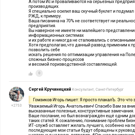
А потом Ис и проваливаются на серьёзных предприя
производящих.
Я специально осилил ваш скучный буклет и подумал
РЖД, к примеру.
Ваша писанина на 70% не соответствует ни реально
предприятия.
Вы наверное не имеете ни малейшего представлени
информационных системах
и их работе и никогда не сталкивались с описанным
Хотя предполагаю,что данный развод применим к п
позволить себе
искать решения по оптимизации управления на Поле
сложных бизнес-процессов
и весомой поризводственой составляющей.
0
Сергей Кручинецкий
Консультант, Санкт-Петербург
Гомзиков Игорь пишет: Я просто плакалЪ. Это что 
+2753
Уважаемый Игорь Анатольевич! Спасибо Вам за вним
высказанные полезные, конструктивные замечания. 
Ваше послание, но был вознаграждён ещё одним до
таких статей. К сожалению, понимание проблем би
ИТ-служб оставляет желать лучшего, особенно на п
последующие мои статьи будут обращены к руковод