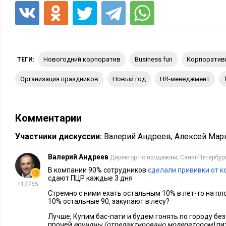
решила провести корпоратив. И он, кон
формате, как и вся наша остальная рабо
выводы, что нужно учесть в этом году,
более весело и интересно.
Новогодний корпоратив
business fun
корпорати
ТЕГИ:
Подготовиться заранее:
назначить дату и время. Звучи
освободить время для встречи.
организация праздников
новый год
HR-менеджмент
Пригласить онлайн-ведущего и диджея
. Как и на тра
если у вас есть тот, кто все организует, координирует и 
происходит более эффектно.
Комментарии
Обозначить правила команде.
Это могут быть пожелани
Участники дискуссии:
Валерий Андреев
,
Алексей Мар
приятны подготовительные хлопоты). Заранее договорит
созвона: это могут быть новогодние аксессуары, включ
Валерий Андреев
Директор по продажам, Санкт-Петербур
теплого чая.
В компании 90% сотрудников
сделали прививки от к
сдают ПЦР каждые 3 дня
+12765
Кстати, мероприятие пройдет лучше, если команда знакома д
Стремно с ними ехать остальным 10% в лет-то на пло
созванивалась несколько раз. Так как общаться на расстоян
10% остальные 90, закупают в лесу?
шутить на встречах друг с другом.
Лучше, Купим бас-пати и будем гонять по городу без 
прочей
ерундны (отредактировано модератором)
пи