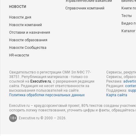
Управленческие вакансии
Бизнес-
В этом году мы также проводим корпоратив в онлайне. Но,
НОВОСТИ
Справочник компаний
Книги п
мероприятий тоже не стоит на месте, сейчас нам открылось
Тесты
Новости дня
возможностей. Теперь платформа с трансляцией включает в 
Видео п
Новости компаний
галереи с фото и видео.
Каталог
Отставки и назначения
Формат для проведения мероприятия в этом году мы выбрали
Новости образования
этого формата планируем пригласить с студию лауреатов к
Новости Сообщества
Признание года, которая проводится у нас сейчас и выявляе
HR-новости
всего помогавших коллегам в течение года. Также планиру
сотрудников из разных городов и стран из наших междунар
Свидетельство о регистрации СМИ Эл NФС 77-
Сервисы, рекрут
помощью Zoom. Будем
дарить подарки
и наслаждаться обще
38751. Републикация материалов - только со
Сервисы, образ
ссылкой на
Executive.ru
, с разрешения редакции
Реклама:
adverti
сайта. Редакция не несет ответственности за
Редакция:
conten
Конечно, мы получаем много обратной связи о том, что кол
высказывания пользователей на сайте.
Поддержка:
supp
Политика обработки персональных данных
Карта сайта
мероприятиям. С другой стороны, в онлайне у нас есть воз
всех сотрудников: независимо от географической распредел
Executive.ru – краудсорсинговый проект, 80% текстов созданы участни
оспорить логику повествования, уточнить цифры и факты, обращайтесь 
места нахождения. Что является огромным плюсом, так как 
18+
Executive.ru © 2000 – 2026.
ощущать атмосферу праздника всем вместе!
2. Онлайн-концерт известной группы