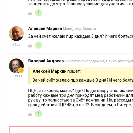
Впервые такой формат может показаться непривычным и ст
танцевать до утра. Главное условие для участия --
такие встречи будут проходить более живо и тепло. Поэтому
1
то пошло не так, были неловкие паузы (вот тут-то ведущий 
затею, а попробуйте ее с учетом уже вашего опыта и пожел
Алексей Маркин
Менеджер, Москва
За чей счёт желаю пцр каждые 3 дня? И чего боять
3 идеи для онлайн-корпоратива
+955
1
1. Радиоэфир с видеотрансляцией
Валерий Андреев
Директор по продажам, Санкт-Петербур
Михаил Шарубин, ведущий специали
Алексей Маркин
пишет:
В 2020 году мы, как и многие компании
+12765
За чей счёт желаю пцр каждые 3 дня? И чего боя
в формате проведения корпоративных м
ПЦР , это кровь, мазок? Где? По договору с поликлин
Мы подготовили онлайн-празднование Н
работу каждые три дня приходят мед работники для 
рук-ву, то полностью за Счёт компании. Но, расходы 
сотрудников компании – радиоэфир с
видеотрансляцией
. Б
срок действия ПЦР 48ч, а не 72. В среднем, в Питере,
профессиональные ведущие, которые находились в нашей с
1
офисе компании. Сама трансляция всего происходящего вела
внутренний корпоративный портал.