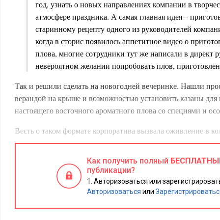
год, узнать о новых направлениях компании в творче
атмосфере праздника. А самая главная идея – пригото
старинному рецепту одного из руководителей компан
когда в сторис появилось аппетитное видео о пригото
плова, многие сотрудники тут же написали в директ 
невероятном желании попробовать плов, приготовле
Так и решили сделать на новогодней вечеринке. Нашли пр
верандой на крыше и возможностью установить казаны для
настоящего восточного ароматного плова со специями и о
Весть о таком формате корпоратива вызвала оживление в ко
поучаствовать в приготовлении вкусного блюда, так появила
кулинарный мастер-класс всем желающим. Чтобы коллеги см
Как получить полный
БЕСПЛАТНЫ
но и научиться готовить плов.
публикации?
Авторизоваться или зарегистрировать
Кроме этого, на вечеринке будет соревнования по игре в ки
Авторизоваться
или
Зарегистрироватьс
поддержать спортивный настрой и разыграть ценные призы
Для знакомства новичков с ценностями компании и необы